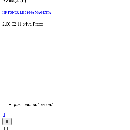
Avaliação(0)
HP TONER LD 3104A MAGENTA
2,60 €
2.11 s/Iva.
Preço
fiber_manual_record




