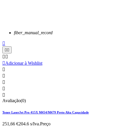
fiber_manual_record






Adicionar à Wishlist





Avaliação(0)
Toner LaserJet Pro 415X M454/M479 Preto Alta Capacidade
251,66 €
204.6 s/Iva.
Preço