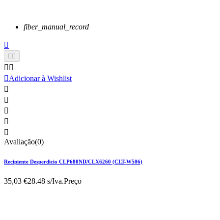
fiber_manual_record






Adicionar à Wishlist





Avaliação(0)
Recipiente Desperdicio CLP680ND/CLX6260 (CLT-W506)
35,03 €
28.48 s/Iva.
Preço