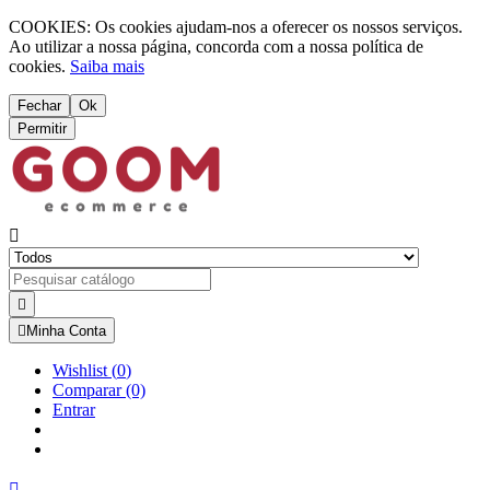
COOKIES: Os cookies ajudam-nos a oferecer os nossos serviços.
Ao utilizar a nossa página, concorda com a nossa política de
cookies.
Saiba mais
Fechar
Ok
Permitir



Minha Conta
Wishlist
(
0
)
Comparar
(0)
Entrar
