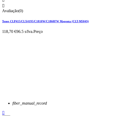


Avaliação(0)
Toner CLP415/CLX4195/C1810W/C1860FW Magenta (CLT-M504S)
118,70 €
96.5 s/Iva.
Preço
fiber_manual_record
