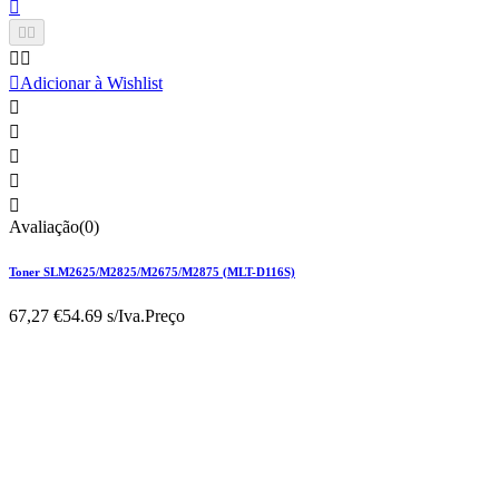






Adicionar à Wishlist





Avaliação(0)
Toner SLM2625/M2825/M2675/M2875 (MLT-D116S)
67,27 €
54.69 s/Iva.
Preço