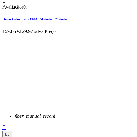

Avaliação(0)
Drum ColorLaser 120A 150Series/170Series
159,86 €
129.97 s/Iva.
Preço
fiber_manual_record


