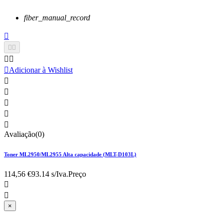
fiber_manual_record






Adicionar à Wishlist





Avaliação(0)
Toner ML2950/ML2955 Alta capacidade (MLT-D103L)
114,56 €
93.14 s/Iva.
Preço


×