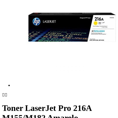


Toner LaserJet Pro 216A
M155/M182 Amarelo