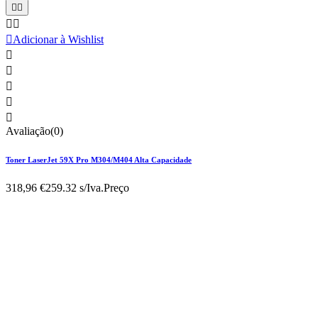





Adicionar à Wishlist





Avaliação(0)
Toner LaserJet 59X Pro M304/M404 Alta Capacidade
318,96 €
259.32 s/Iva.
Preço