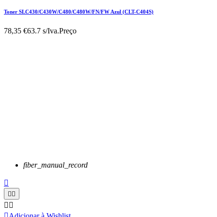
Toner SLC430/C430W/C480/C480W/FN/FW Azul (CLT-C404S)
78,35 €
63.7 s/Iva.
Preço
fiber_manual_record






Adicionar à Wishlist