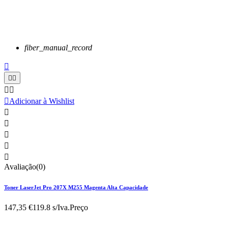
fiber_manual_record






Adicionar à Wishlist





Avaliação(0)
Toner LaserJet Pro 207X M255 Magenta Alta Capacidade
147,35 €
119.8 s/Iva.
Preço