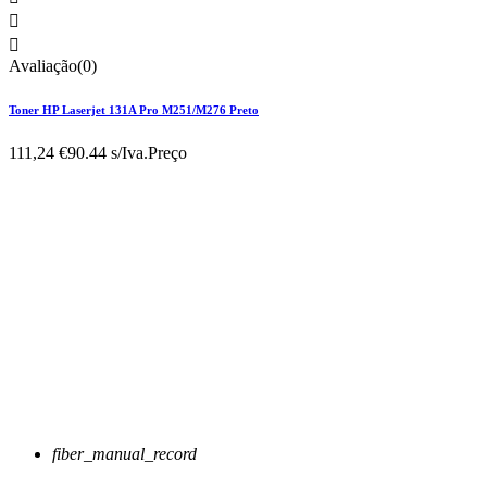


Avaliação(0)
Toner HP Laserjet 131A Pro M251/M276 Preto
111,24 €
90.44 s/Iva.
Preço
fiber_manual_record