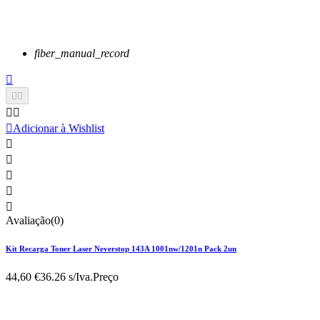
fiber_manual_record






Adicionar à Wishlist





Avaliação(0)
Kit Recarga Toner Laser Neverstop 143A 1001nw/1201n Pack 2un
44,60 €
36.26 s/Iva.
Preço