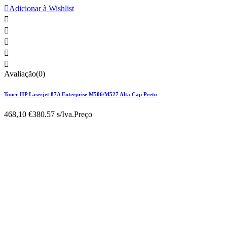

Adicionar à Wishlist





Avaliação(0)
Toner HP Laserjet 87A Enterprise M506/M527 Alta Cap Preto
468,10 €
380.57 s/Iva.
Preço