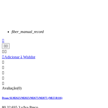
fiber_manual_record






Adicionar à Wishlist





Avaliação(0)
Drum SLM2625/M2825/M2675/M2875 (MLT-R116)
80,32 €
65.3 s/Iva.
Preço