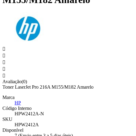





Avaliação(0)
Toner LaserJet Pro 216A M155/M182 Amarelo
Marca
HP
Código Interno
HPW2412A-N
SKU
HPW2412A
Disponível
7 (Envio entre 3 a 5 dias úteis)