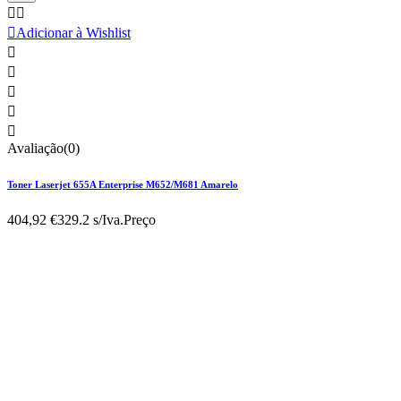



Adicionar à Wishlist





Avaliação(0)
Toner Laserjet 655A Enterprise M652/M681 Amarelo
404,92 €
329.2 s/Iva.
Preço