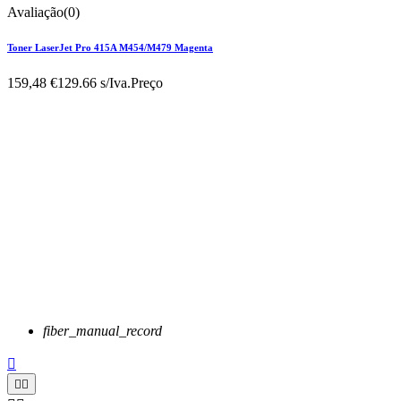
Avaliação(0)
Toner LaserJet Pro 415A M454/M479 Magenta
159,48 €
129.66 s/Iva.
Preço
fiber_manual_record


