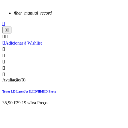
fiber_manual_record






Adicionar à Wishlist





Avaliação(0)
Toner LD LaserJet II/IID/III/IIID Preto
35,90 €
29.19 s/Iva.
Preço