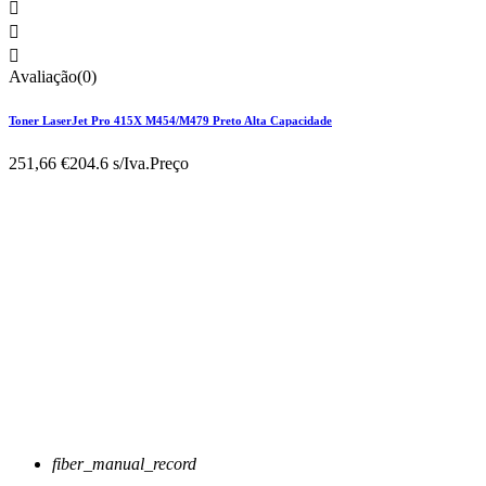



Avaliação(0)
Toner LaserJet Pro 415X M454/M479 Preto Alta Capacidade
251,66 €
204.6 s/Iva.
Preço
fiber_manual_record