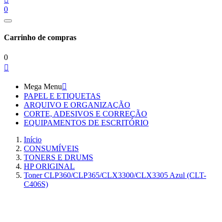
0
Carrinho de compras
0

Mega Menu

PAPEL E ETIQUETAS
ARQUIVO E ORGANIZAÇÃO
CORTE, ADESIVOS E CORREÇÃO
EQUIPAMENTOS DE ESCRITÓRIO
Início
CONSUMÍVEIS
TONERS E DRUMS
HP ORIGINAL
Toner CLP360/CLP365/CLX3300/CLX3305 Azul (CLT-
C406S)