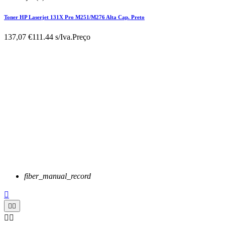
Toner HP Laserjet 131X Pro M251/M276 Alta Cap. Preto
137,07 €
111.44 s/Iva.
Preço
fiber_manual_record




