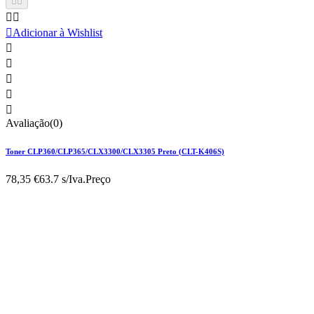





Adicionar à Wishlist





Avaliação(0)
Toner CLP360/CLP365/CLX3300/CLX3305 Preto (CLT-K406S)
78,35 €
63.7 s/Iva.
Preço