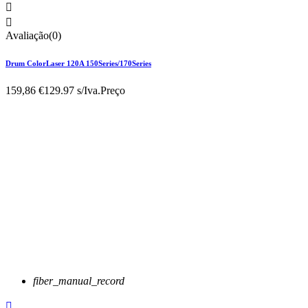


Avaliação(0)
Drum ColorLaser 120A 150Series/170Series
159,86 €
129.97 s/Iva.
Preço
fiber_manual_record
