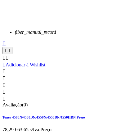
fiber_manual_record






Adicionar à Wishlist





Avaliação(0)
Toner 4500N/4500DN/4550N/4550DN/4550HDN Preto
78,29 €
63.65 s/Iva.
Preço