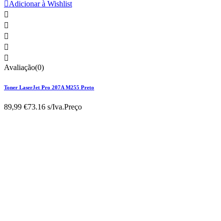

Adicionar à Wishlist





Avaliação(0)
Toner LaserJet Pro 207A M255 Preto
89,99 €
73.16 s/Iva.
Preço