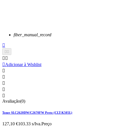
fiber_manual_record






Adicionar à Wishlist





Avaliação(0)
Toner SLC2620DW/C2670FW Preto (CLT-K505L)
127,10 €
103.33 s/Iva.
Preço