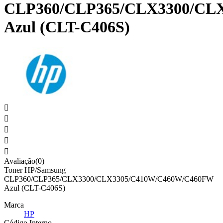
CLP360/CLP365/CLX3300/CL
Azul (CLT-C406S)





Avaliação(0)
Toner HP/Samsung
CLP360/CLP365/CLX3300/CLX3305/C410W/C460W/C460FW
Azul (CLT-C406S)
Marca
HP
Código Interno