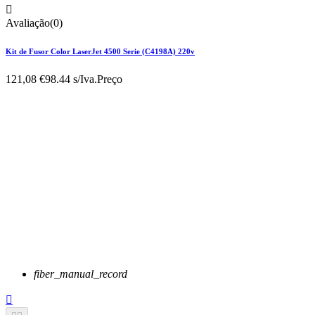

Avaliação(0)
Kit de Fusor Color LaserJet 4500 Serie (C4198A) 220v
121,08 €
98.44 s/Iva.
Preço
fiber_manual_record
