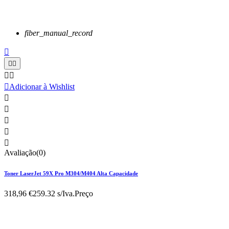
fiber_manual_record






Adicionar à Wishlist





Avaliação(0)
Toner LaserJet 59X Pro M304/M404 Alta Capacidade
318,96 €
259.32 s/Iva.
Preço