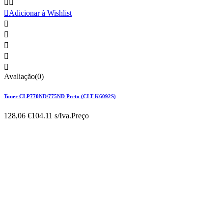



Adicionar à Wishlist





Avaliação(0)
Toner CLP770ND/775ND Preto (CLT-K6092S)
128,06 €
104.11 s/Iva.
Preço