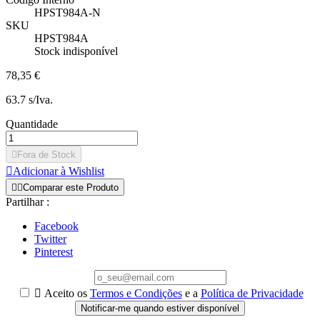
HPST984A-N
SKU
HPST984A
Stock indisponível
78,35 €
63.7 s/Iva.
Quantidade

Fora de Stock

Adicionar à Wishlist


Comparar este Produto
Partilhar :
Facebook
Twitter
Pinterest

Aceito os
Termos e Condições
e a
Política de Privacidade
Notificar-me quando estiver disponível