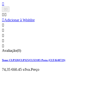






Adicionar à Wishlist





Avaliação(0)
Toner CLP320/CLP325/CLX3185 Preto (CLT-K4072S)
74,35 €
60.45 s/Iva.
Preço