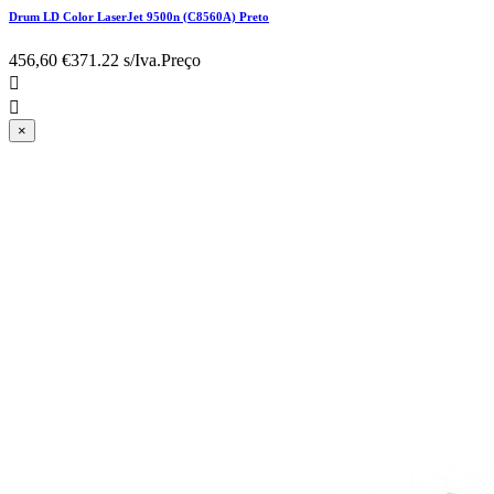
Drum LD Color LaserJet 9500n (C8560A) Preto
456,60 €
371.22 s/Iva.
Preço


×