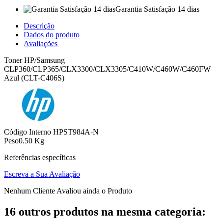
Garantia Satisfação 14 dias
Descrição
Dados do produto
Avaliações
Toner HP/Samsung
CLP360/CLP365/CLX3300/CLX3305/C410W/C460W/C460FW
Azul (CLT-C406S)
Código Interno
HPST984A-N
Peso
0.50 Kg
Referências específicas
Escreva a Sua Avaliação
Nenhum Cliente Avaliou ainda o Produto
16 outros produtos na mesma categoria: