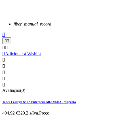
fiber_manual_record






Adicionar à Wishlist





Avaliação(0)
Toner Laserjet 655A Enterprise M652/M681 Magenta
404,92 €
329.2 s/Iva.
Preço