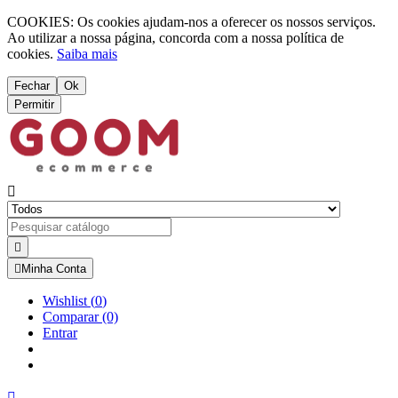
COOKIES: Os cookies ajudam-nos a oferecer os nossos serviços.
Ao utilizar a nossa página, concorda com a nossa política de
cookies.
Saiba mais
Fechar
Ok
Permitir



Minha Conta
Wishlist
(
0
)
Comparar
(0)
Entrar
