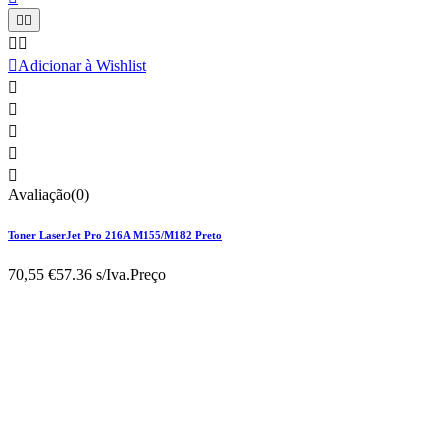





Adicionar à Wishlist





Avaliação(0)
Toner LaserJet Pro 216A M155/M182 Preto
70,55 €
57.36 s/Iva.
Preço