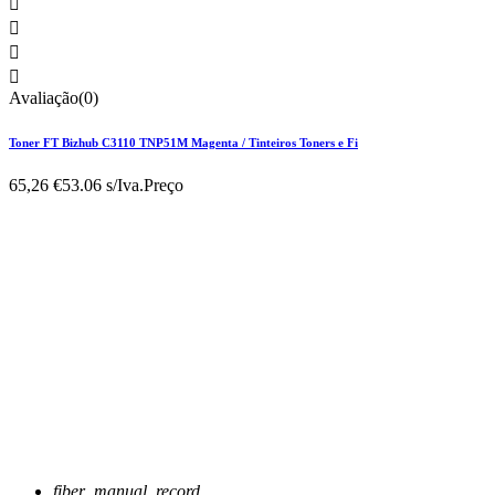




Avaliação(0)
Toner FT Bizhub C3110 TNP51M Magenta / Tinteiros Toners e Fi
65,26 €
53.06 s/Iva.
Preço
fiber_manual_record