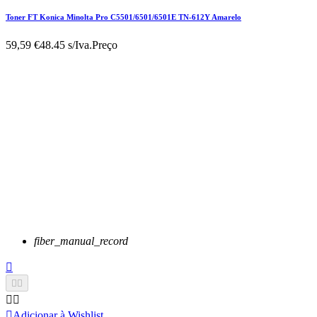
Toner FT Konica Minolta Pro C5501/6501/6501E TN-612Y Amarelo
59,59 €
48.45 s/Iva.
Preço
fiber_manual_record






Adicionar à Wishlist