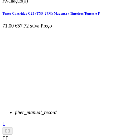
Avaliação(0)
Toner Cartridge C25 (TNP-27M) Magenta / Tinteiros Toners e F
71,00 €
57.72 s/Iva.
Preço
fiber_manual_record




