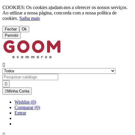
COOKIES: Os cookies ajudam-nos a oferecer os nossos serviços.
Ao utilizar a nossa página, concorda com a nossa política de
cookies.
Saiba mais
Fechar
Ok
Permitir



Minha Conta
Wishlist
(
0
)
Comparar
(0)
Entrar
