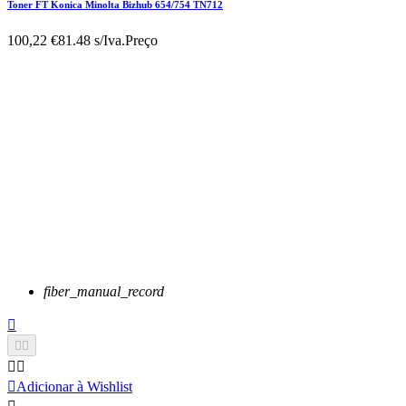
Toner FT Konica Minolta Bizhub 654/754 TN712
100,22 €
81.48 s/Iva.
Preço
fiber_manual_record






Adicionar à Wishlist