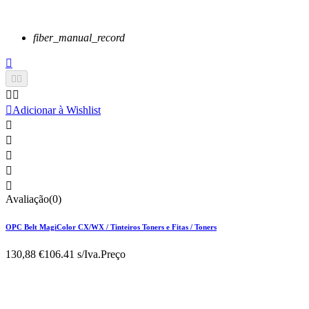
fiber_manual_record






Adicionar à Wishlist





Avaliação(0)
OPC Belt MagiColor CX/WX / Tinteiros Toners e Fitas / Toners
130,88 €
106.41 s/Iva.
Preço