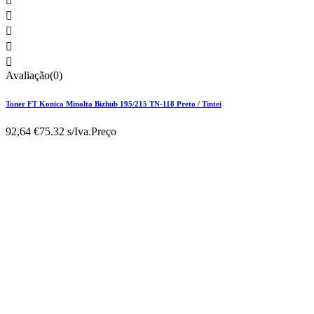





Avaliação(0)
Toner FT Konica Minolta Bizhub 195/215 TN-118 Preto / Tintei
92,64 €
75.32 s/Iva.
Preço