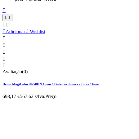






Adicionar à Wishlist





Avaliação(0)
Drum MagiColor 8650DN Cyan / Tinteiros Toners e Fitas / Tone
698,17 €
567.62 s/Iva.
Preço