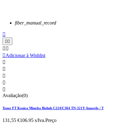
fiber_manual_record






Adicionar à Wishlist





Avaliação(0)
Toner FT Konica Minolta Bizhub C224/C364 TN-321Y Amarelo / T
131,55 €
106.95 s/Iva.
Preço