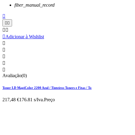
fiber_manual_record






Adicionar à Wishlist





Avaliação(0)
Toner LD MagiColor 2200 Azul / Tinteiros Toners e Fitas / To
217,48 €
176.81 s/Iva.
Preço