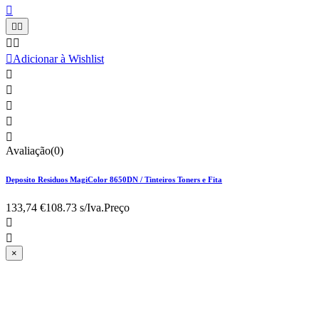






Adicionar à Wishlist





Avaliação(0)
Deposito Residuos MagiColor 8650DN / Tinteiros Toners e Fita
133,74 €
108.73 s/Iva.
Preço


×