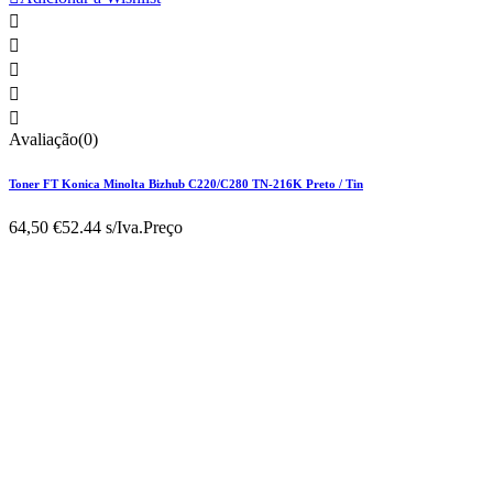





Avaliação(0)
Toner FT Konica Minolta Bizhub C220/C280 TN-216K Preto / Tin
64,50 €
52.44 s/Iva.
Preço