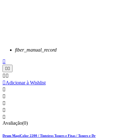
fiber_manual_record






Adicionar à Wishlist





Avaliação(0)
Drum MagiColor 2200 / Tinteiros Toners e Fitas / Toners e Dr