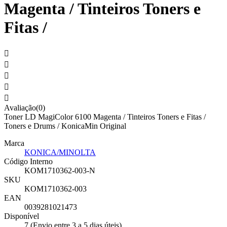
Magenta / Tinteiros Toners e
Fitas /





Avaliação(0)
Toner LD MagiColor 6100 Magenta / Tinteiros Toners e Fitas /
Toners e Drums / KonicaMin Original
Marca
KONICA/MINOLTA
Código Interno
KOM1710362-003-N
SKU
KOM1710362-003
EAN
0039281021473
Disponível
7 (Envio entre 3 a 5 dias úteis)