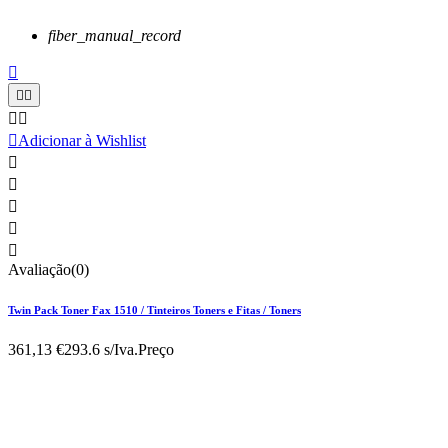
fiber_manual_record






Adicionar à Wishlist





Avaliação(0)
Twin Pack Toner Fax 1510 / Tinteiros Toners e Fitas / Toners
361,13 €
293.6 s/Iva.
Preço