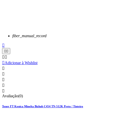
fiber_manual_record






Adicionar à Wishlist





Avaliação(0)
Toner FT Konica Minolta Bizhub C454 TN-512K Preto / Tinteiro