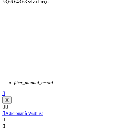
53,66 €
43.63 s/Iva.
Preço
fiber_manual_record






Adicionar à Wishlist

