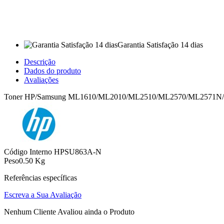
Garantia Satisfação 14 dias
Descrição
Dados do produto
Avaliações
Toner HP/Samsung ML1610/ML2010/ML2510/ML2570/ML2571N
Código Interno
HPSU863A-N
Peso
0.50 Kg
Referências específicas
Escreva a Sua Avaliação
Nenhum Cliente Avaliou ainda o Produto