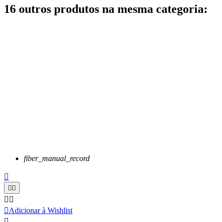
16 outros produtos na mesma categoria:
fiber_manual_record






Adicionar à Wishlist
