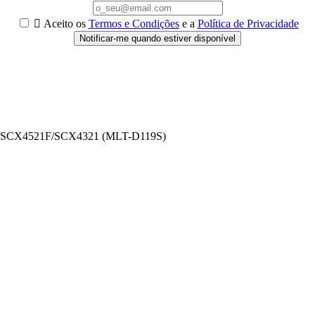

Aceito os
Termos e Condições
e a
Política de Privacidade
Notificar-me quando estiver disponível
/SCX4521F/SCX4321 (MLT-D119S)