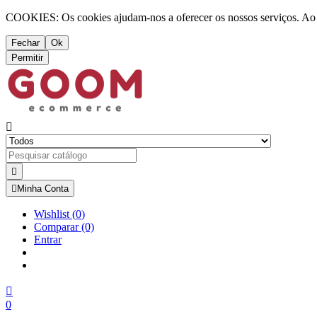
COOKIES: Os cookies ajudam-nos a oferecer os nossos serviços. Ao ut
Fechar
Ok
Permitir



Minha Conta
Wishlist
(
0
)
Comparar
(0)
Entrar

0