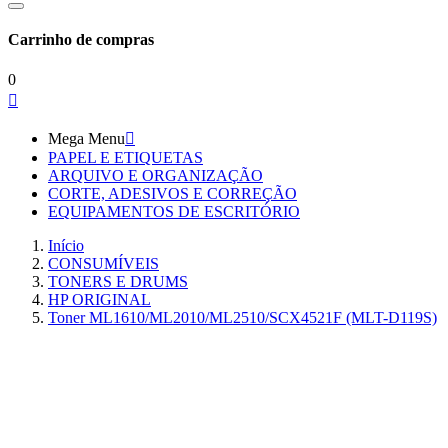
Carrinho de compras
0

Mega Menu

PAPEL E ETIQUETAS
ARQUIVO E ORGANIZAÇÃO
CORTE, ADESIVOS E CORREÇÃO
EQUIPAMENTOS DE ESCRITÓRIO
Início
CONSUMÍVEIS
TONERS E DRUMS
HP ORIGINAL
Toner ML1610/ML2010/ML2510/SCX4521F (MLT-D119S)