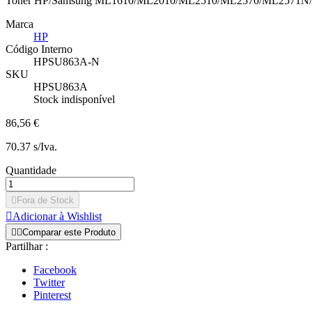
Toner HP/Samsung ML1610/ML2010/ML2510/ML2570/ML2571N
Marca
HP
Código Interno
HPSU863A-N
SKU
HPSU863A
Stock indisponível
86,56 €
70.37 s/Iva.
Quantidade

Fora de Stock

Adicionar à Wishlist


Comparar este Produto
Partilhar :
Facebook
Twitter
Pinterest