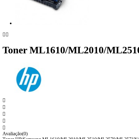


Toner ML1610/ML2010/ML251





Avaliação(0)