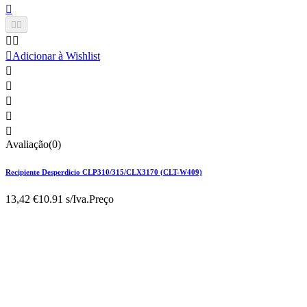






Adicionar à Wishlist





Avaliação(0)
Recipiente Desperdicio CLP310/315/CLX3170 (CLT-W409)
13,42 €
10.91 s/Iva.
Preço