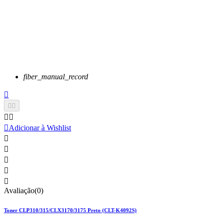
fiber_manual_record






Adicionar à Wishlist





Avaliação(0)
Toner CLP310/315/CLX3170/3175 Preto (CLT-K4092S)