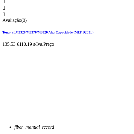



Avaliação(0)
Toner SLM3320/M3370/M3820 Alta Capacidade (MLT-D203L)
135,53 €
110.19 s/Iva.
Preço
fiber_manual_record