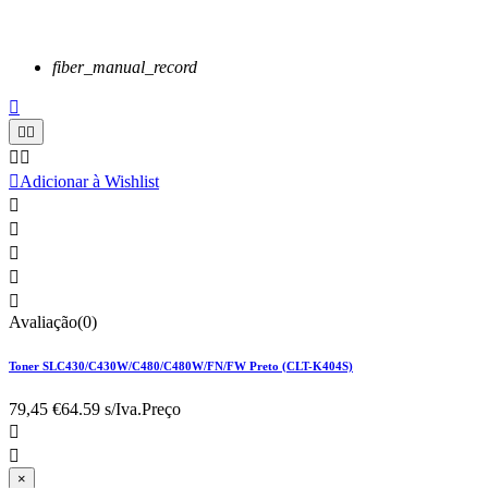
fiber_manual_record






Adicionar à Wishlist





Avaliação(0)
Toner SLC430/C430W/C480/C480W/FN/FW Preto (CLT-K404S)
79,45 €
64.59 s/Iva.
Preço


×