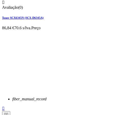

Avaliação(0)
Toner SCX6345N (SCX-D6345A)
86,84 €
70.6 s/Iva.
Preço
fiber_manual_record


