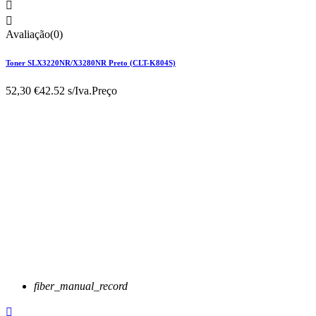


Avaliação(0)
Toner SLX3220NR/X3280NR Preto (CLT-K804S)
52,30 €
42.52 s/Iva.
Preço
fiber_manual_record
