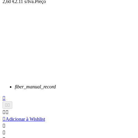
2,60 €
2.11 s/Iva.
Preço
fiber_manual_record






Adicionar à Wishlist

