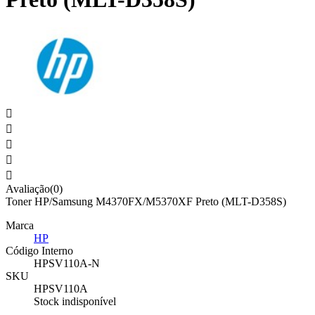





Avaliação(0)
Toner HP/Samsung M4370FX/M5370XF Preto (MLT-D358S)
Marca
HP
Código Interno
HPSV110A-N
SKU
HPSV110A
Stock indisponível