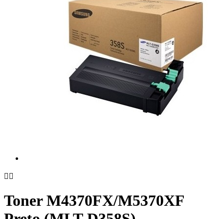


Toner M4370FX/M5370XF
Preto (MLT-D358S)