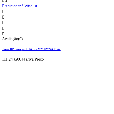



Adicionar à Wishlist





Avaliação(0)
Toner HP Laserjet 131A Pro M251/M276 Preto
111,24 €
90.44 s/Iva.
Preço