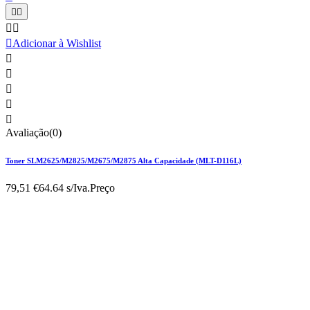





Adicionar à Wishlist





Avaliação(0)
Toner SLM2625/M2825/M2675/M2875 Alta Capacidade (MLT-D116L)
79,51 €
64.64 s/Iva.
Preço