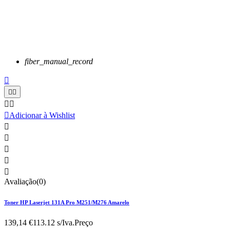
fiber_manual_record






Adicionar à Wishlist





Avaliação(0)
Toner HP Laserjet 131A Pro M251/M276 Amarelo
139,14 €
113.12 s/Iva.
Preço