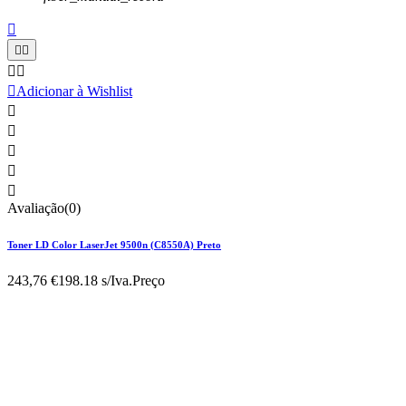






Adicionar à Wishlist





Avaliação(0)
Toner LD Color LaserJet 9500n (C8550A) Preto
243,76 €
198.18 s/Iva.
Preço