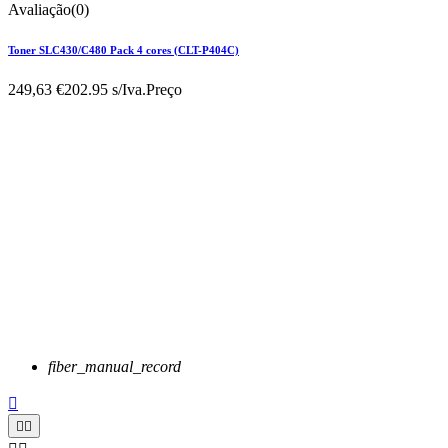
Avaliação(0)
Toner SLC430/C480 Pack 4 cores (CLT-P404C)
249,63 €
202.95 s/Iva.
Preço
fiber_manual_record


