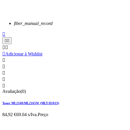
fiber_manual_record






Adicionar à Wishlist





Avaliação(0)
Toner ML2160/ML2165W (MLT-D101S)
84,92 €
69.04 s/Iva.
Preço