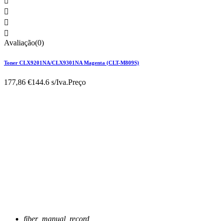




Avaliação(0)
Toner CLX9201NA/CLX9301NA Magenta (CLT-M809S)
177,86 €
144.6 s/Iva.
Preço
fiber_manual_record