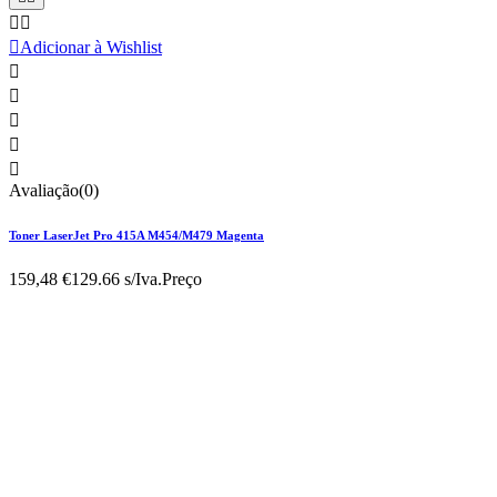



Adicionar à Wishlist





Avaliação(0)
Toner LaserJet Pro 415A M454/M479 Magenta
159,48 €
129.66 s/Iva.
Preço