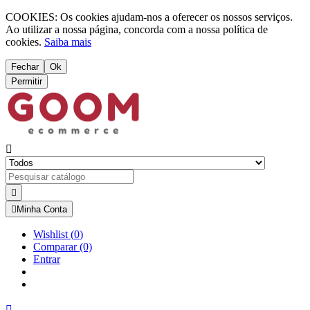
COOKIES: Os cookies ajudam-nos a oferecer os nossos serviços.
Ao utilizar a nossa página, concorda com a nossa política de
cookies.
Saiba mais
Fechar
Ok
Permitir



Minha Conta
Wishlist
(
0
)
Comparar
(0)
Entrar
