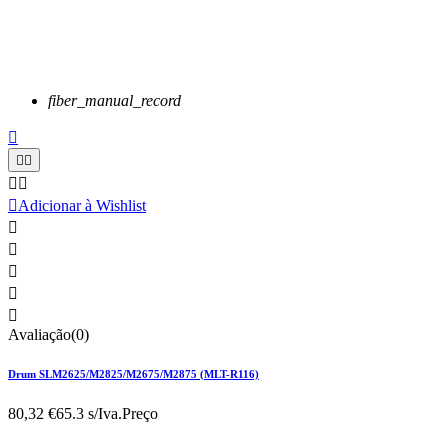
fiber_manual_record






Adicionar à Wishlist





Avaliação(0)
Drum SLM2625/M2825/M2675/M2875 (MLT-R116)
80,32 €
65.3 s/Iva.
Preço