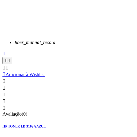
fiber_manual_record






Adicionar à Wishlist





Avaliação(0)
HP TONER LD 3102A AZUL