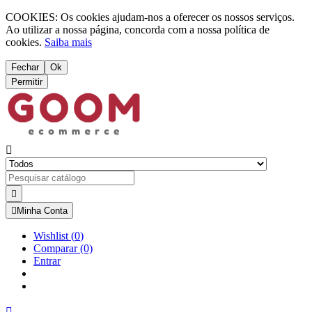
COOKIES: Os cookies ajudam-nos a oferecer os nossos serviços.
Ao utilizar a nossa página, concorda com a nossa política de
cookies.
Saiba mais
Fechar
Ok
Permitir



Minha Conta
Wishlist
(
0
)
Comparar
(0)
Entrar
