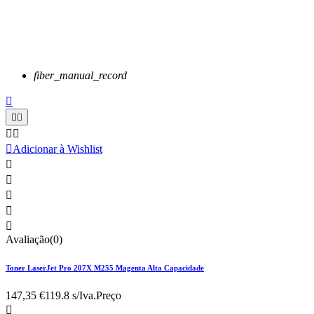
fiber_manual_record






Adicionar à Wishlist





Avaliação(0)
Toner LaserJet Pro 207X M255 Magenta Alta Capacidade
147,35 €
119.8 s/Iva.
Preço
