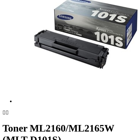


Toner ML2160/ML2165W
(MLT-D101S)