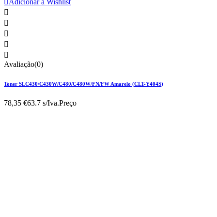

Adicionar à Wishlist





Avaliação(0)
Toner SLC430/C430W/C480/C480W/FN/FW Amarelo (CLT-Y404S)
78,35 €
63.7 s/Iva.
Preço