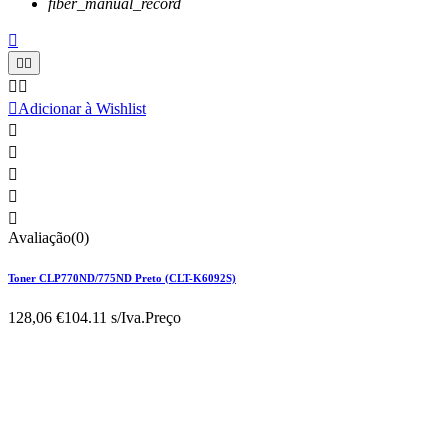
fiber_manual_record






Adicionar à Wishlist





Avaliação(0)
Toner CLP770ND/775ND Preto (CLT-K6092S)
128,06 €
104.11 s/Iva.
Preço