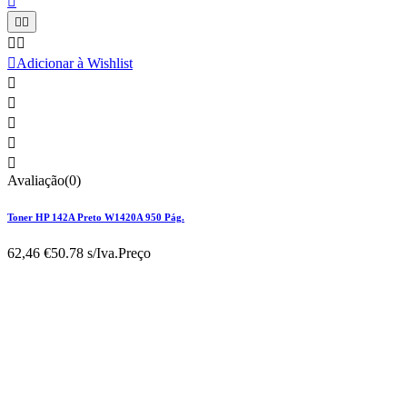






Adicionar à Wishlist





Avaliação(0)
Toner HP 142A Preto W1420A 950 Pág.
62,46 €
50.78 s/Iva.
Preço