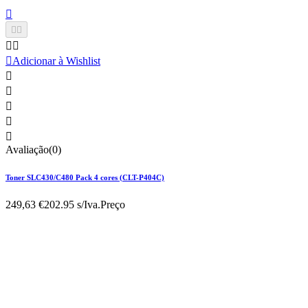






Adicionar à Wishlist





Avaliação(0)
Toner SLC430/C480 Pack 4 cores (CLT-P404C)
249,63 €
202.95 s/Iva.
Preço