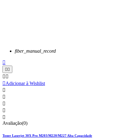
fiber_manual_record






Adicionar à Wishlist





Avaliação(0)
Toner Laserjet 30X Pro M203/M220/M227 Alta Capacidade