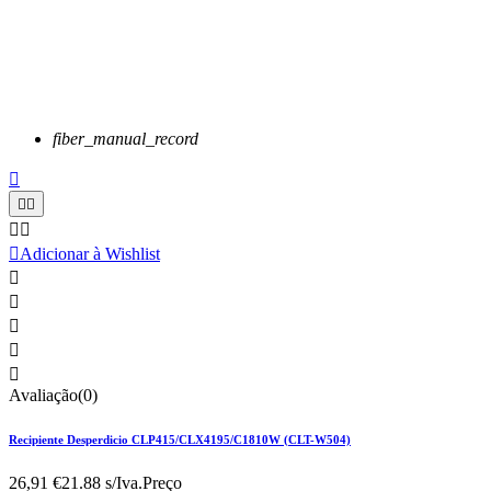
fiber_manual_record






Adicionar à Wishlist





Avaliação(0)
Recipiente Desperdicio CLP415/CLX4195/C1810W (CLT-W504)
26,91 €
21.88 s/Iva.
Preço