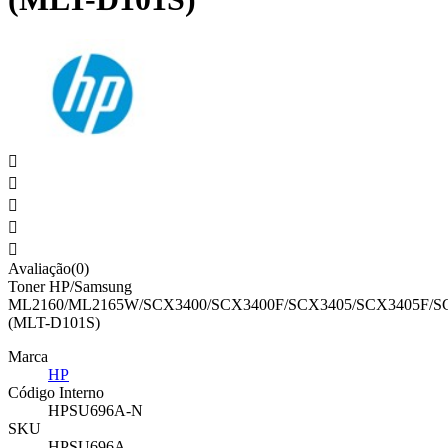





Avaliação(0)
Toner HP/Samsung
ML2160/ML2165W/SCX3400/SCX3400F/SCX3405/SCX3405F/S
(MLT-D101S)
Marca
HP
Código Interno
HPSU696A-N
SKU
HPSU696A