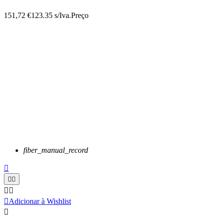
151,72 €
123.35 s/Iva.
Preço
fiber_manual_record






Adicionar à Wishlist
