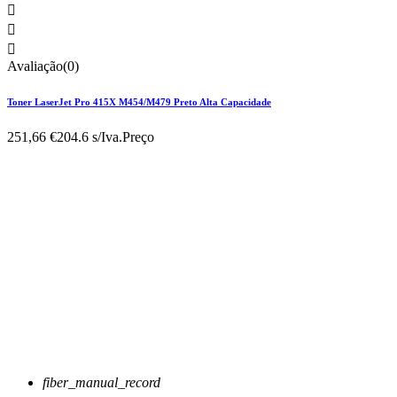



Avaliação(0)
Toner LaserJet Pro 415X M454/M479 Preto Alta Capacidade
251,66 €
204.6 s/Iva.
Preço
fiber_manual_record