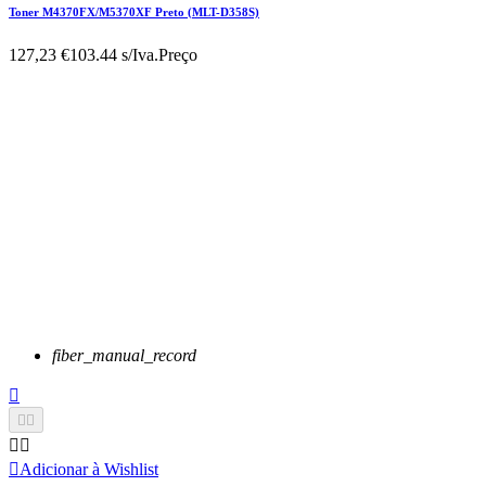
Toner M4370FX/M5370XF Preto (MLT-D358S)
127,23 €
103.44 s/Iva.
Preço
fiber_manual_record






Adicionar à Wishlist