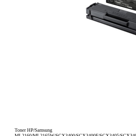
Toner HP/Samsung
ML2160/ML2165W/SCX3400/SCX3400F/SCX3405/SCX34