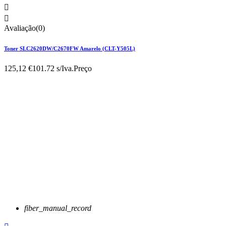


Avaliação(0)
Toner SLC2620DW/C2670FW Amarelo (CLT-Y505L)
125,12 €
101.72 s/Iva.
Preço
fiber_manual_record