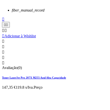
fiber_manual_record






Adicionar à Wishlist





Avaliação(0)
Toner LaserJet Pro 207X M255 Azul Alta Capacidade
147,35 €
119.8 s/Iva.
Preço