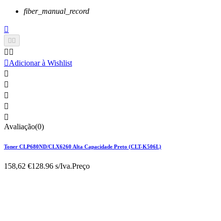
fiber_manual_record






Adicionar à Wishlist





Avaliação(0)
Toner CLP680ND/CLX6260 Alta Capacidade Preto (CLT-K506L)
158,62 €
128.96 s/Iva.
Preço