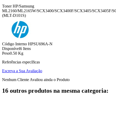
Toner HP/Samsung
ML2160/ML2165W/SCX3400/SCX3400F/SCX3405/SCX3405F/S
(MLT-D101S)
Código Interno
HPSU696A-N
Disponível
6 Itens
Peso
0.50 Kg
Referências específicas
Escreva a Sua Avaliação
Nenhum Cliente Avaliou ainda o Produto
16 outros produtos na mesma categoria: