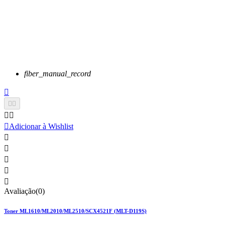
fiber_manual_record






Adicionar à Wishlist





Avaliação(0)
Toner ML1610/ML2010/ML2510/SCX4521F (MLT-D119S)