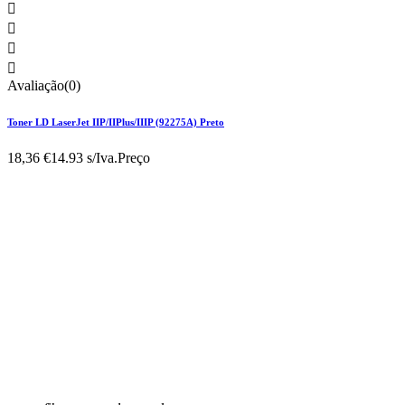




Avaliação(0)
Toner LD LaserJet IIP/IIPlus/IIIP (92275A) Preto
18,36 €
14.93 s/Iva.
Preço