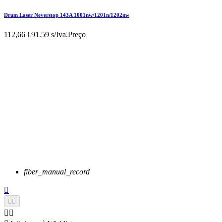
Drum Laser Neverstop 143A 1001nw/1201n/1202nw
112,66 €
91.59 s/Iva.
Preço
fiber_manual_record




