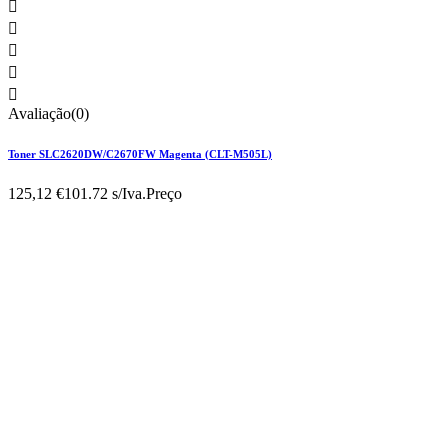





Avaliação(0)
Toner SLC2620DW/C2670FW Magenta (CLT-M505L)
125,12 €
101.72 s/Iva.
Preço