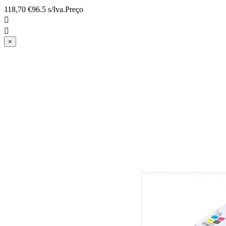
118,70 €
96.5 s/Iva.
Preço


×