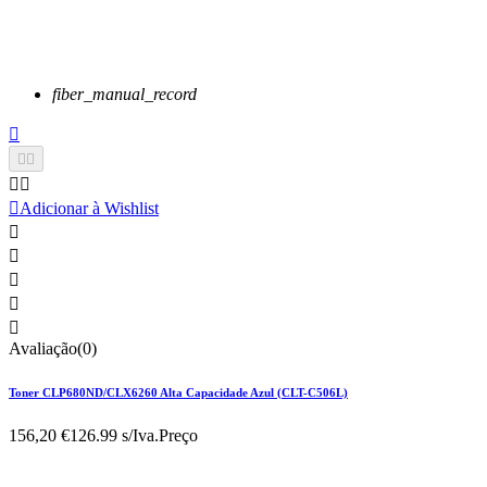
fiber_manual_record






Adicionar à Wishlist





Avaliação(0)
Toner CLP680ND/CLX6260 Alta Capacidade Azul (CLT-C506L)
156,20 €
126.99 s/Iva.
Preço