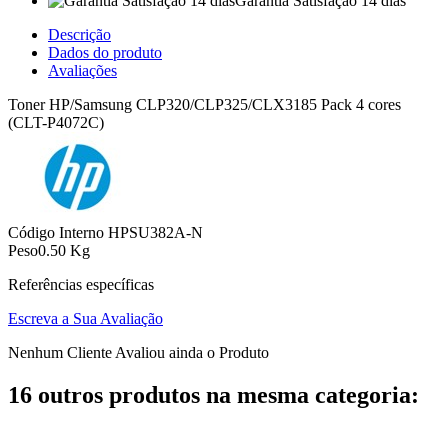
Garantia Satisfação 14 dias
Descrição
Dados do produto
Avaliações
Toner HP/Samsung CLP320/CLP325/CLX3185 Pack 4 cores
(CLT-P4072C)
Código Interno
HPSU382A-N
Peso
0.50 Kg
Referências específicas
Escreva a Sua Avaliação
Nenhum Cliente Avaliou ainda o Produto
16 outros produtos na mesma categoria: