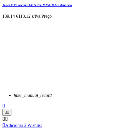
Toner HP Laserjet 131A Pro M251/M276 Amarelo
139,14 €
113.12 s/Iva.
Preço
fiber_manual_record






Adicionar à Wishlist