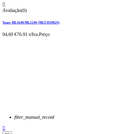

Avaliação(0)
Toner ML1640/ML2240 (MLT-D1082S)
94,60 €
76.91 s/Iva.
Preço
fiber_manual_record
