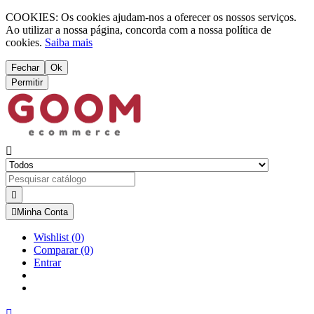
COOKIES: Os cookies ajudam-nos a oferecer os nossos serviços.
Ao utilizar a nossa página, concorda com a nossa política de
cookies.
Saiba mais
Fechar
Ok
Permitir



Minha Conta
Wishlist
(
0
)
Comparar
(0)
Entrar
