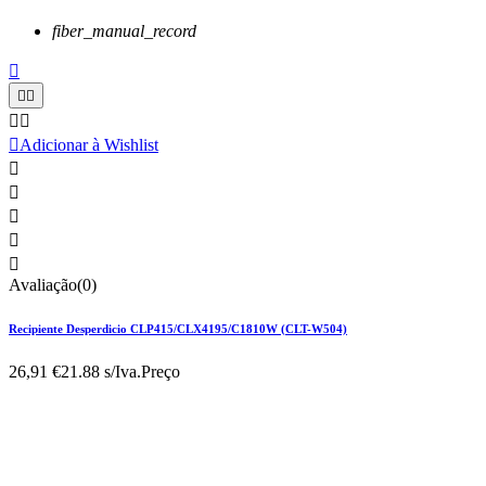
fiber_manual_record






Adicionar à Wishlist





Avaliação(0)
Recipiente Desperdicio CLP415/CLX4195/C1810W (CLT-W504)
26,91 €
21.88 s/Iva.
Preço