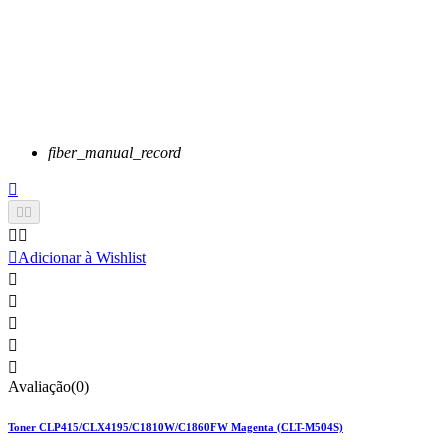
fiber_manual_record






Adicionar à Wishlist





Avaliação(0)
Toner CLP415/CLX4195/C1810W/C1860FW Magenta (CLT-M504S)