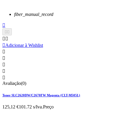
fiber_manual_record






Adicionar à Wishlist





Avaliação(0)
Toner SLC2620DW/C2670FW Magenta (CLT-M505L)
125,12 €
101.72 s/Iva.
Preço