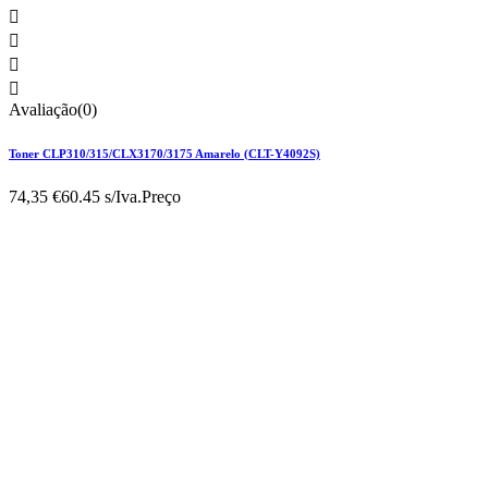




Avaliação(0)
Toner CLP310/315/CLX3170/3175 Amarelo (CLT-Y4092S)
74,35 €
60.45 s/Iva.
Preço