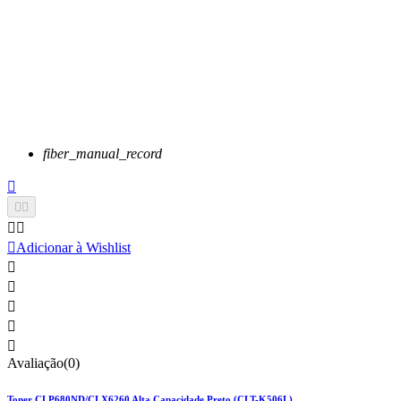
fiber_manual_record






Adicionar à Wishlist





Avaliação(0)
Toner CLP680ND/CLX6260 Alta Capacidade Preto (CLT-K506L)