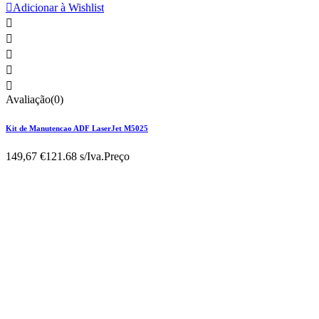

Adicionar à Wishlist





Avaliação(0)
Kit de Manutencao ADF LaserJet M5025
149,67 €
121.68 s/Iva.
Preço