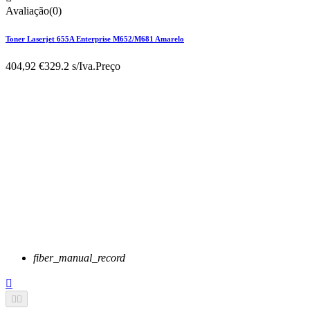
Avaliação(0)
Toner Laserjet 655A Enterprise M652/M681 Amarelo
404,92 €
329.2 s/Iva.
Preço
fiber_manual_record


