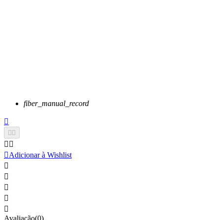
fiber_manual_record






Adicionar à Wishlist





Avaliação(0)