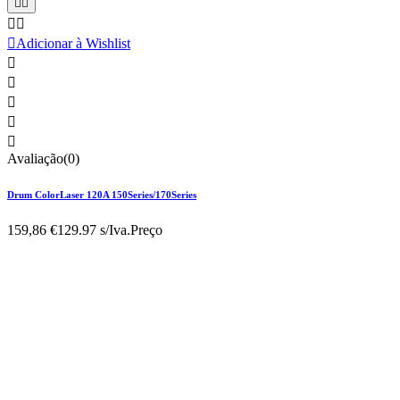





Adicionar à Wishlist





Avaliação(0)
Drum ColorLaser 120A 150Series/170Series
159,86 €
129.97 s/Iva.
Preço