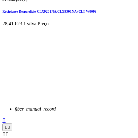
Recipiente Desperdicio CLX9201NA/CLX9301NA (CLT-W809)
28,41 €
23.1 s/Iva.
Preço
fiber_manual_record




