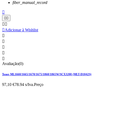
fiber_manual_record






Adicionar à Wishlist





Avaliação(0)
Toner ML1660/1665/1670/1675/1860/1865W/SCX3200 (MLT-D1042S)
97,10 €
78.94 s/Iva.
Preço