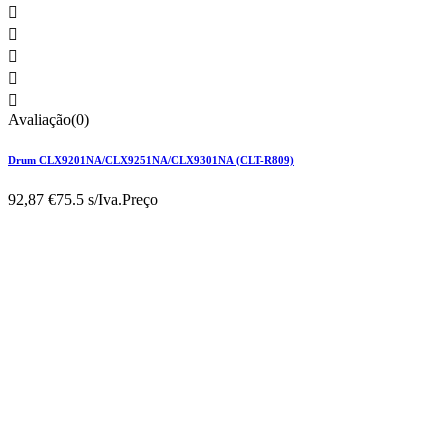





Avaliação(0)
Drum CLX9201NA/CLX9251NA/CLX9301NA (CLT-R809)
92,87 €
75.5 s/Iva.
Preço