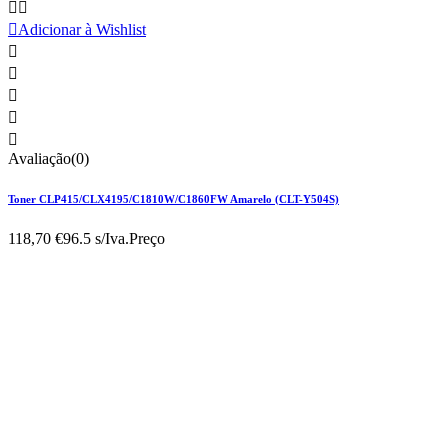



Adicionar à Wishlist





Avaliação(0)
Toner CLP415/CLX4195/C1810W/C1860FW Amarelo (CLT-Y504S)
118,70 €
96.5 s/Iva.
Preço