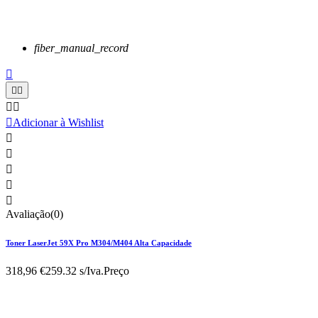
fiber_manual_record






Adicionar à Wishlist





Avaliação(0)
Toner LaserJet 59X Pro M304/M404 Alta Capacidade
318,96 €
259.32 s/Iva.
Preço