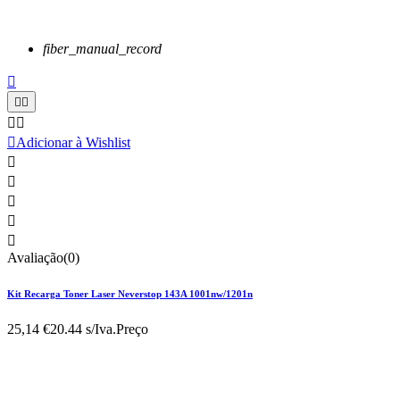
fiber_manual_record






Adicionar à Wishlist





Avaliação(0)
Kit Recarga Toner Laser Neverstop 143A 1001nw/1201n
25,14 €
20.44 s/Iva.
Preço