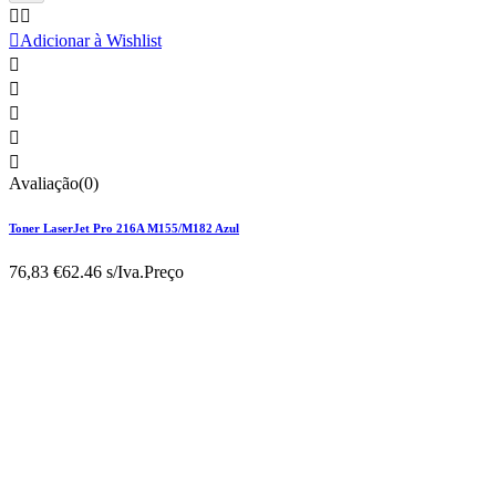



Adicionar à Wishlist





Avaliação(0)
Toner LaserJet Pro 216A M155/M182 Azul
76,83 €
62.46 s/Iva.
Preço