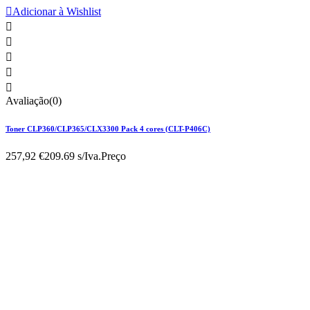

Adicionar à Wishlist





Avaliação(0)
Toner CLP360/CLP365/CLX3300 Pack 4 cores (CLT-P406C)
257,92 €
209.69 s/Iva.
Preço