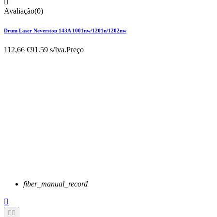

Avaliação(0)
Drum Laser Neverstop 143A 1001nw/1201n/1202nw
112,66 €
91.59 s/Iva.
Preço
fiber_manual_record


