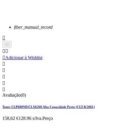
fiber_manual_record






Adicionar à Wishlist





Avaliação(0)
Toner CLP680ND/CLX6260 Alta Capacidade Preto (CLT-K506L)
158,62 €
128.96 s/Iva.
Preço