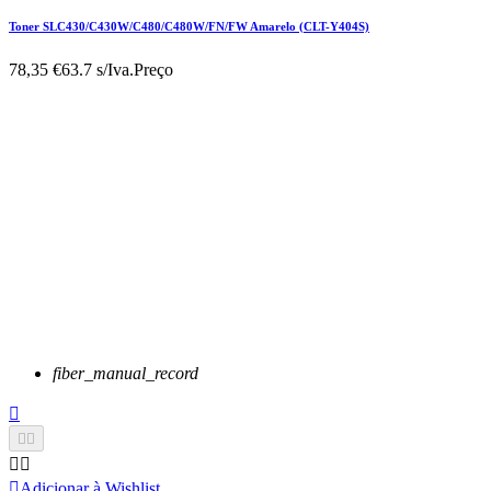
Toner SLC430/C430W/C480/C480W/FN/FW Amarelo (CLT-Y404S)
78,35 €
63.7 s/Iva.
Preço
fiber_manual_record






Adicionar à Wishlist