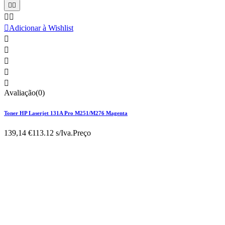





Adicionar à Wishlist





Avaliação(0)
Toner HP Laserjet 131A Pro M251/M276 Magenta
139,14 €
113.12 s/Iva.
Preço