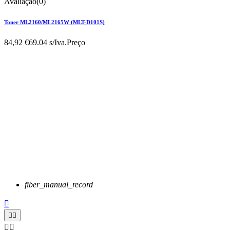
Avaliação(0)
Toner ML2160/ML2165W (MLT-D101S)
84,92 €
69.04 s/Iva.
Preço
fiber_manual_record




