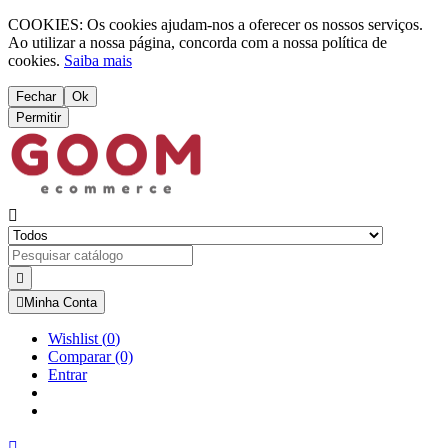
COOKIES: Os cookies ajudam-nos a oferecer os nossos serviços.
Ao utilizar a nossa página, concorda com a nossa política de
cookies.
Saiba mais
Fechar
Ok
Permitir



Minha Conta
Wishlist
(
0
)
Comparar
(0)
Entrar
