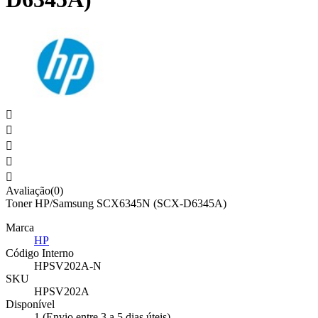





Avaliação(0)
Toner HP/Samsung SCX6345N (SCX-D6345A)
Marca
HP
Código Interno
HPSV202A-N
SKU
HPSV202A
Disponível
1 (Envio entre 3 a 5 dias úteis)