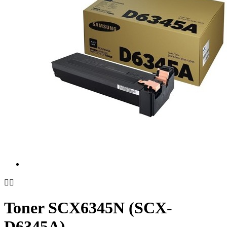


Toner SCX6345N (SCX-
D6345A)