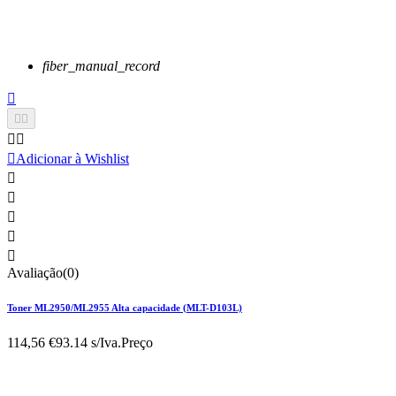
fiber_manual_record






Adicionar à Wishlist





Avaliação(0)
Toner ML2950/ML2955 Alta capacidade (MLT-D103L)
114,56 €
93.14 s/Iva.
Preço