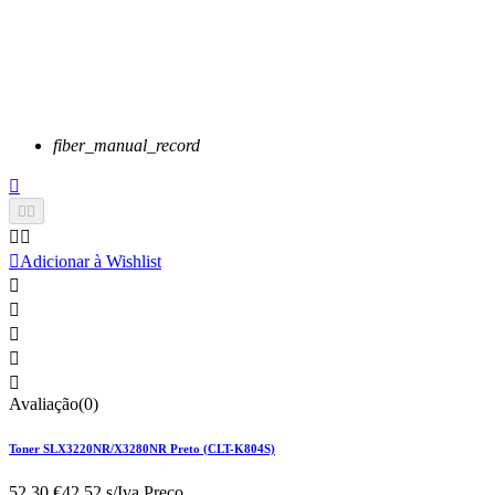
fiber_manual_record






Adicionar à Wishlist





Avaliação(0)
Toner SLX3220NR/X3280NR Preto (CLT-K804S)
52,30 €
42.52 s/Iva.
Preço