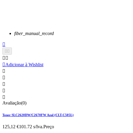
fiber_manual_record






Adicionar à Wishlist





Avaliação(0)
Toner SLC2620DW/C2670FW Azul (CLT-C505L)
125,12 €
101.72 s/Iva.
Preço