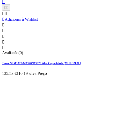






Adicionar à Wishlist





Avaliação(0)
Toner SLM3320/M3370/M3820 Alta Capacidade (MLT-D203L)
135,53 €
110.19 s/Iva.
Preço