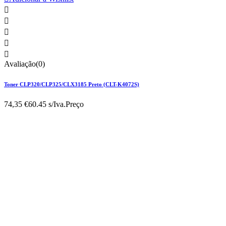





Avaliação(0)
Toner CLP320/CLP325/CLX3185 Preto (CLT-K4072S)
74,35 €
60.45 s/Iva.
Preço