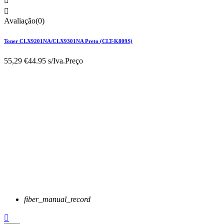


Avaliação(0)
Toner CLX9201NA/CLX9301NA Preto (CLT-K809S)
55,29 €
44.95 s/Iva.
Preço
fiber_manual_record
