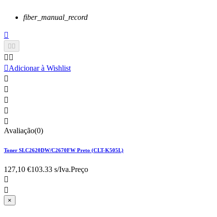
fiber_manual_record






Adicionar à Wishlist





Avaliação(0)
Toner SLC2620DW/C2670FW Preto (CLT-K505L)
127,10 €
103.33 s/Iva.
Preço


×