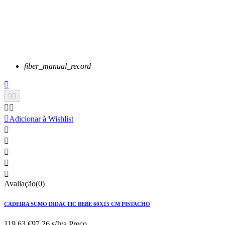
fiber_manual_record






Adicionar à Wishlist





Avaliação(0)
CADEIRA SUMO DIDACTIC BEBE 60X15 CM PISTACHO
119,63 €
97.26 s/Iva.
Preço