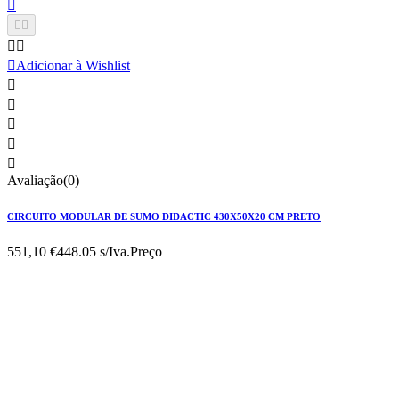






Adicionar à Wishlist





Avaliação(0)
CIRCUITO MODULAR DE SUMO DIDACTIC 430X50X20 CM PRETO
551,10 €
448.05 s/Iva.
Preço