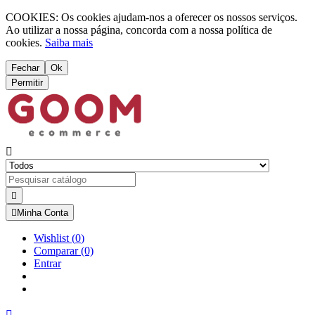
COOKIES: Os cookies ajudam-nos a oferecer os nossos serviços.
Ao utilizar a nossa página, concorda com a nossa política de
cookies.
Saiba mais
Fechar
Ok
Permitir



Minha Conta
Wishlist
(
0
)
Comparar
(0)
Entrar
