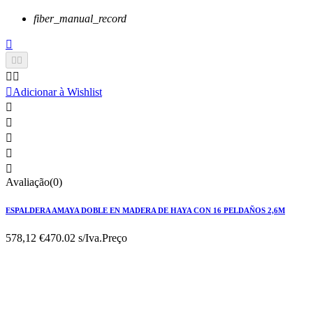
fiber_manual_record






Adicionar à Wishlist





Avaliação(0)
ESPALDERA AMAYA DOBLE EN MADERA DE HAYA CON 16 PELDAÑOS 2,6M
578,12 €
470.02 s/Iva.
Preço