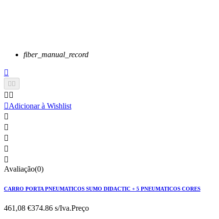
fiber_manual_record






Adicionar à Wishlist





Avaliação(0)
CARRO PORTA PNEUMATICOS SUMO DIDACTIC + 5 PNEUMATICOS CORES
461,08 €
374.86 s/Iva.
Preço