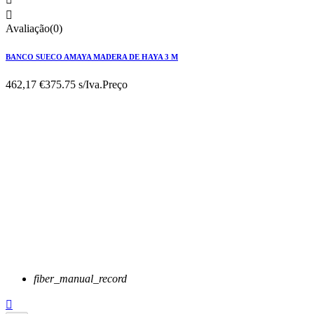

Avaliação(0)
BANCO SUECO AMAYA MADERA DE HAYA 3 M
462,17 €
375.75 s/Iva.
Preço
fiber_manual_record
