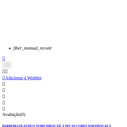
fiber_manual_record






Adicionar à Wishlist





Avaliação(0)
BARREIRA PLASTICO SUMO DIDACTIC 6 PEÇAS CORES SORTIDAS 60 X