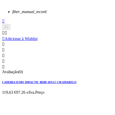
fiber_manual_record






Adicionar à Wishlist





Avaliação(0)
CADEIRA SUMO DIDACTIC BEBE 60X15 CM AMARELO
119,63 €
97.26 s/Iva.
Preço