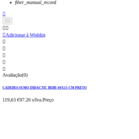
fiber_manual_record






Adicionar à Wishlist





Avaliação(0)
CADEIRA SUMO DIDACTIC BEBE 60X15 CM PRETO
119,63 €
97.26 s/Iva.
Preço