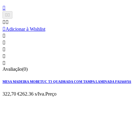






Adicionar à Wishlist





Avaliação(0)
MESA MADEIRA MOBETUC T3 QUADRADA COM TAMPA LAMINADA FAIA60X6
322,70 €
262.36 s/Iva.
Preço