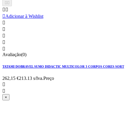





Adicionar à Wishlist





Avaliação(0)
TATAMI DOBRAVEL SUMO DIDACTIC MULTICOLOR 3 CORPOS CORES SORT
262,15 €
213.13 s/Iva.
Preço


×