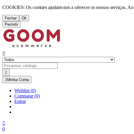
COOKIES: Os cookies ajudam-nos a oferecer os nossos serviços. Ao ut
Fechar
Ok
Permitir



Minha Conta
Wishlist
(
0
)
Comparar
(0)
Entrar

0