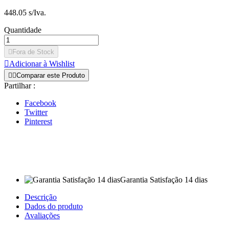
448.05 s/Iva.
Quantidade

Fora de Stock

Adicionar à Wishlist


Comparar este Produto
Partilhar :
Facebook
Twitter
Pinterest
Garantia Satisfação 14 dias
Descrição
Dados do produto
Avaliações