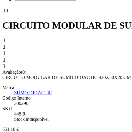


CIRCUITO MODULAR DE SU





Avaliação(0)
CIRCUITO MODULAR DE SUMO DIDACTIC 430X50X20 C
Marca
SUMO DIDACTIC
Código Interno
300296
SKU
448 R
Stock indisponível
551,10 €