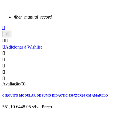
fiber_manual_record






Adicionar à Wishlist





Avaliação(0)
CIRCUITO MODULAR DE SUMO DIDACTIC 430X50X20 CM AMARELO
551,10 €
448.05 s/Iva.
Preço