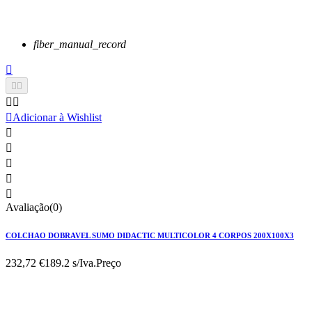
fiber_manual_record






Adicionar à Wishlist





Avaliação(0)
COLCHAO DOBRAVEL SUMO DIDACTIC MULTICOLOR 4 CORPOS 200X100X3
232,72 €
189.2 s/Iva.
Preço