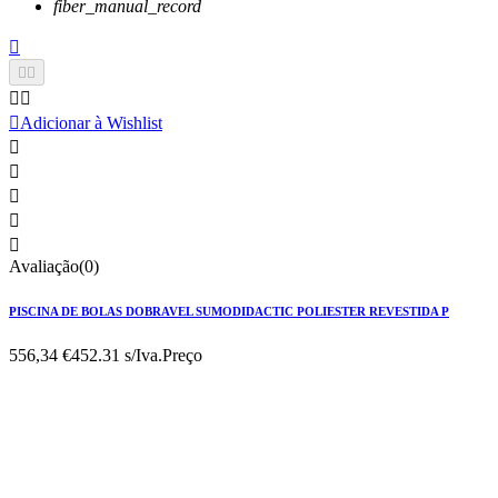
fiber_manual_record






Adicionar à Wishlist





Avaliação(0)
PISCINA DE BOLAS DOBRAVEL SUMODIDACTIC POLIESTER REVESTIDA P
556,34 €
452.31 s/Iva.
Preço