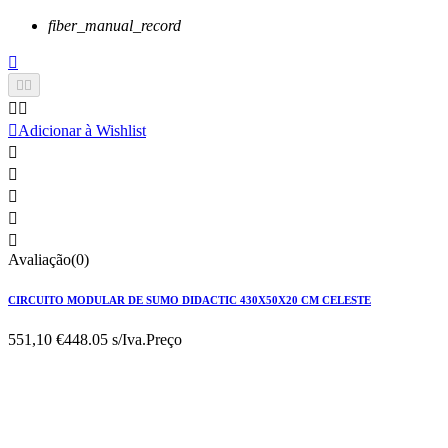
fiber_manual_record






Adicionar à Wishlist





Avaliação(0)
CIRCUITO MODULAR DE SUMO DIDACTIC 430X50X20 CM CELESTE
551,10 €
448.05 s/Iva.
Preço