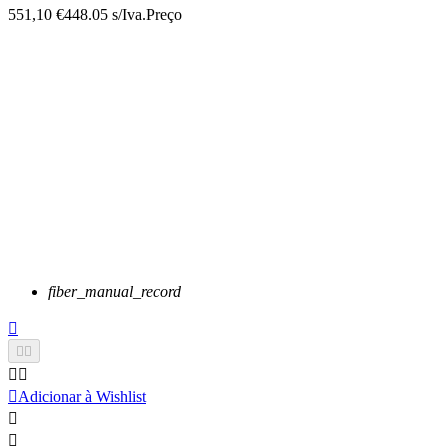
551,10 €
448.05 s/Iva.
Preço
fiber_manual_record






Adicionar à Wishlist

