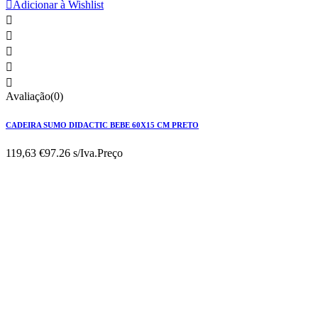

Adicionar à Wishlist





Avaliação(0)
CADEIRA SUMO DIDACTIC BEBE 60X15 CM PRETO
119,63 €
97.26 s/Iva.
Preço