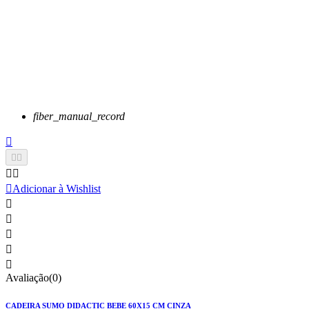
fiber_manual_record






Adicionar à Wishlist





Avaliação(0)
CADEIRA SUMO DIDACTIC BEBE 60X15 CM CINZA