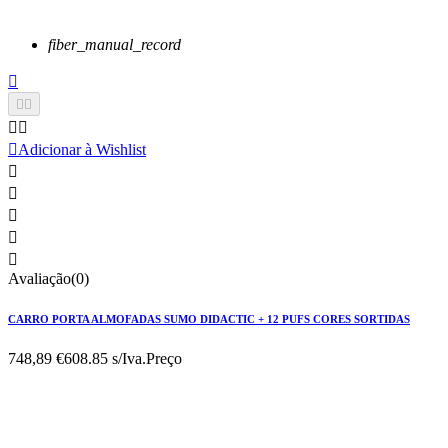
fiber_manual_record






Adicionar à Wishlist





Avaliação(0)
CARRO PORTA ALMOFADAS SUMO DIDACTIC + 12 PUFS CORES SORTIDAS
748,89 €
608.85 s/Iva.
Preço