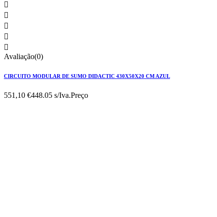





Avaliação(0)
CIRCUITO MODULAR DE SUMO DIDACTIC 430X50X20 CM AZUL
551,10 €
448.05 s/Iva.
Preço