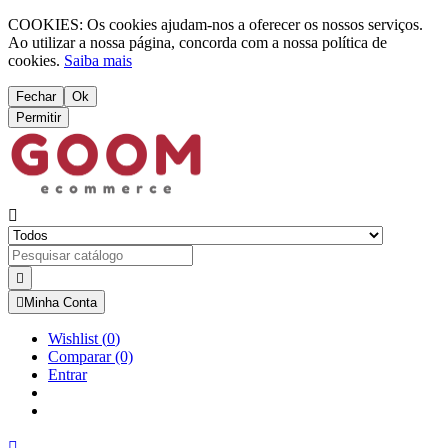
COOKIES: Os cookies ajudam-nos a oferecer os nossos serviços.
Ao utilizar a nossa página, concorda com a nossa política de
cookies.
Saiba mais
Fechar
Ok
Permitir



Minha Conta
Wishlist
(
0
)
Comparar
(0)
Entrar
