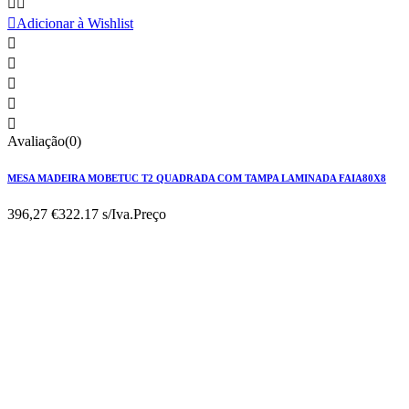



Adicionar à Wishlist





Avaliação(0)
MESA MADEIRA MOBETUC T2 QUADRADA COM TAMPA LAMINADA FAIA80X8
396,27 €
322.17 s/Iva.
Preço