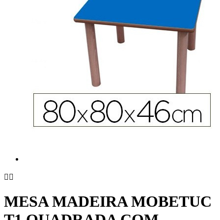


MESA MADEIRA MOBETUC
T1 QUADRADA COM