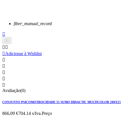
fiber_manual_record






Adicionar à Wishlist





Avaliação(0)
CONJUNTO PSICOMOTROCIDADE 55 SUMO DIDACTIC MULTICOLOR 200X15
866,09 €
704.14 s/Iva.
Preço