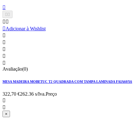






Adicionar à Wishlist





Avaliação(0)
MESA MADEIRA MOBETUC T2 QUADRADA COM TAMPA LAMINADA FAIA60X6
322,70 €
262.36 s/Iva.
Preço


×