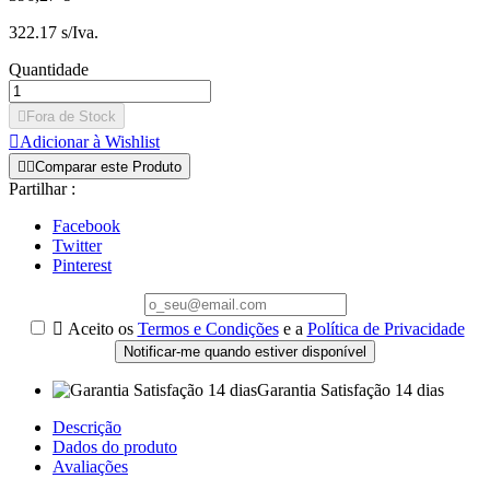
322.17 s/Iva.
Quantidade

Fora de Stock

Adicionar à Wishlist


Comparar este Produto
Partilhar :
Facebook
Twitter
Pinterest

Aceito os
Termos e Condições
e a
Política de Privacidade
Notificar-me quando estiver disponível
Garantia Satisfação 14 dias
Descrição
Dados do produto
Avaliações