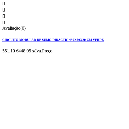




Avaliação(0)
CIRCUITO MODULAR DE SUMO DIDACTIC 430X50X20 CM VERDE
551,10 €
448.05 s/Iva.
Preço