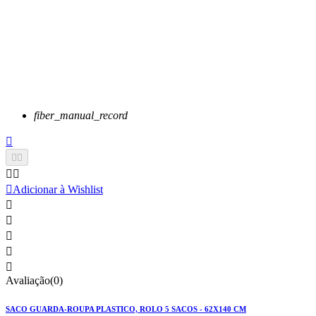
fiber_manual_record






Adicionar à Wishlist





Avaliação(0)
SACO GUARDA-ROUPA PLASTICO, ROLO 5 SACOS - 62X140 CM