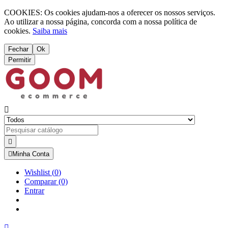
COOKIES: Os cookies ajudam-nos a oferecer os nossos serviços.
Ao utilizar a nossa página, concorda com a nossa política de
cookies.
Saiba mais
Fechar
Ok
Permitir



Minha Conta
Wishlist
(
0
)
Comparar
(0)
Entrar
