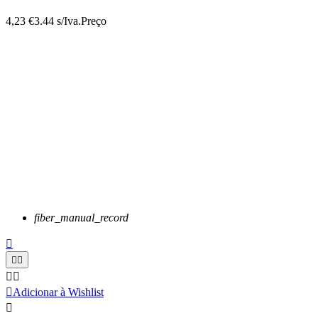
4,23 €
3.44 s/Iva.
Preço
fiber_manual_record






Adicionar à Wishlist
