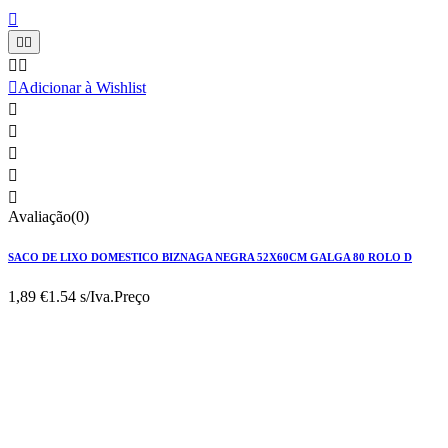






Adicionar à Wishlist





Avaliação(0)
SACO DE LIXO DOMESTICO BIZNAGA NEGRA 52X60CM GALGA 80 ROLO D
1,89 €
1.54 s/Iva.
Preço