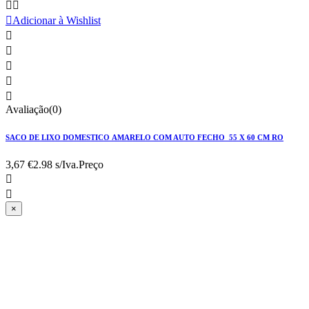



Adicionar à Wishlist





Avaliação(0)
SACO DE LIXO DOMESTICO AMARELO COM AUTO FECHO 55 X 60 CM RO
3,67 €
2.98 s/Iva.
Preço


×