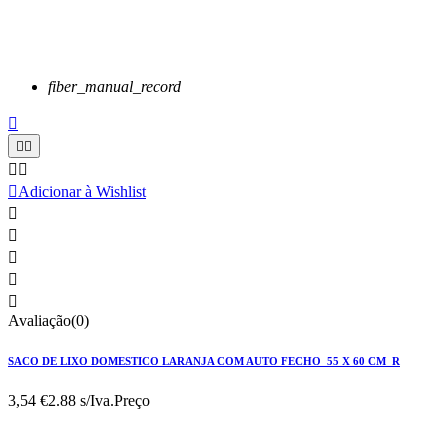
fiber_manual_record






Adicionar à Wishlist





Avaliação(0)
SACO DE LIXO DOMESTICO LARANJA COM AUTO FECHO 55 X 60 CM R
3,54 €
2.88 s/Iva.
Preço