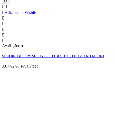





Adicionar à Wishlist





Avaliação(0)
SACO DE LIXO DOMESTICO VERDE COM AUTO FECHO 55 X 60 CM ROLO
3,67 €
2.98 s/Iva.
Preço