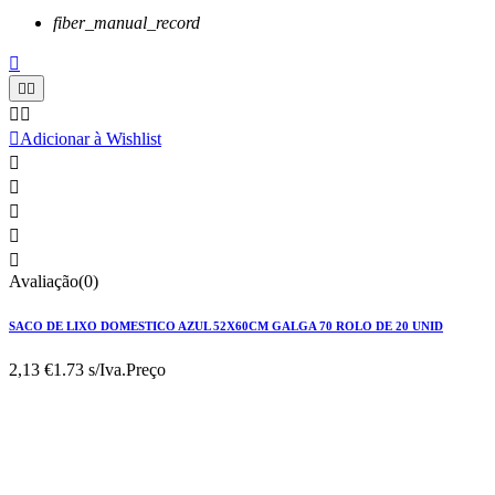
fiber_manual_record






Adicionar à Wishlist





Avaliação(0)
SACO DE LIXO DOMESTICO AZUL 52X60CM GALGA 70 ROLO DE 20 UNID
2,13 €
1.73 s/Iva.
Preço