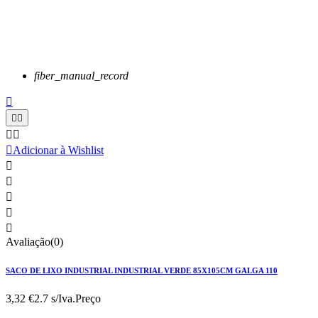
fiber_manual_record






Adicionar à Wishlist





Avaliação(0)
SACO DE LIXO INDUSTRIAL INDUSTRIAL VERDE 85X105CM GALGA 110
3,32 €
2.7 s/Iva.
Preço