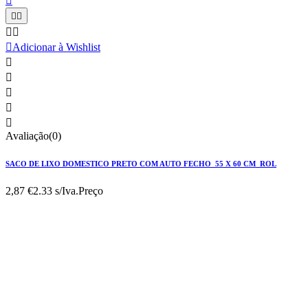






Adicionar à Wishlist





Avaliação(0)
SACO DE LIXO DOMESTICO PRETO COM AUTO FECHO 55 X 60 CM ROL
2,87 €
2.33 s/Iva.
Preço