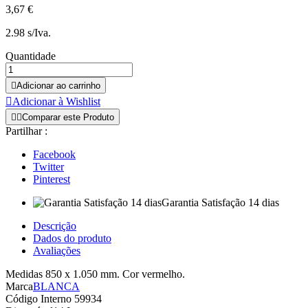
3,67 €
2.98 s/Iva.
Quantidade

Adicionar ao carrinho

Adicionar à Wishlist


Comparar este Produto
Partilhar :
Facebook
Twitter
Pinterest
Garantia Satisfação 14 dias
Descrição
Dados do produto
Avaliações
Medidas 850 x 1.050 mm. Cor vermelho.
Marca
BLANCA
Código Interno
59934