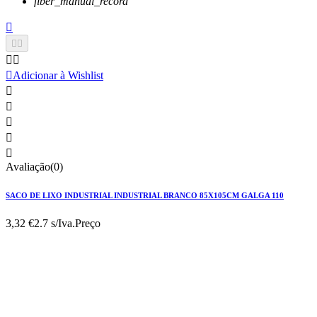
fiber_manual_record






Adicionar à Wishlist





Avaliação(0)
SACO DE LIXO INDUSTRIAL INDUSTRIAL BRANCO 85X105CM GALGA 110
3,32 €
2.7 s/Iva.
Preço