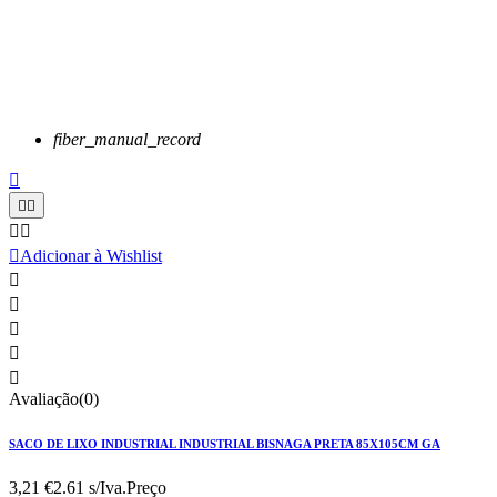
fiber_manual_record






Adicionar à Wishlist





Avaliação(0)
SACO DE LIXO INDUSTRIAL INDUSTRIAL BISNAGA PRETA 85X105CM GA
3,21 €
2.61 s/Iva.
Preço