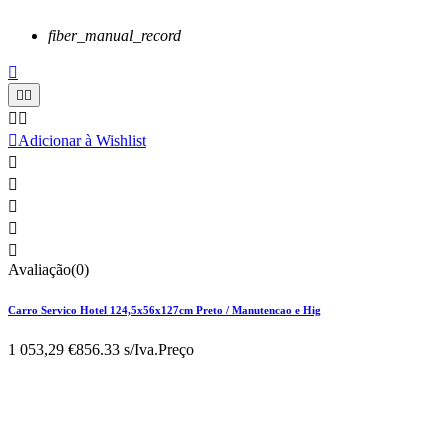
fiber_manual_record






Adicionar à Wishlist





Avaliação(0)
Carro Servico Hotel 124,5x56x127cm Preto / Manutencao e Hig
1 053,29 €
856.33 s/Iva.
Preço