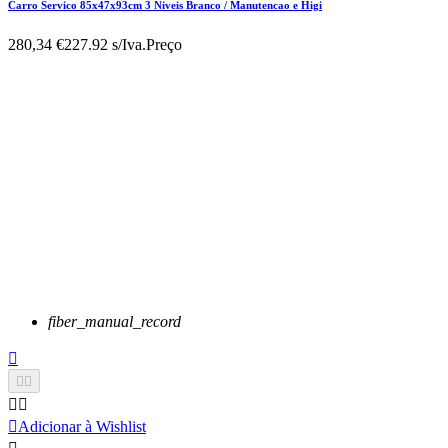
Carro Servico 85x47x93cm 3 Niveis Branco / Manutencao e Higi
280,34 €
227.92 s/Iva.
Preço
fiber_manual_record






Adicionar à Wishlist