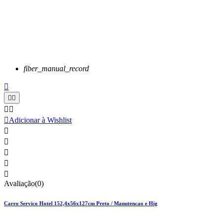
fiber_manual_record






Adicionar à Wishlist





Avaliação(0)
Carro Servico Hotel 152,4x56x127cm Preto / Manutencao e Hig