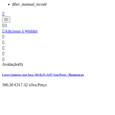
fiber_manual_record






Adicionar à Wishlist





Avaliação(0)
Carro Limpeza com Saco 116,8x55,2x97,5cm Preto / Manutencao
390,30 €
317.32 s/Iva.
Preço