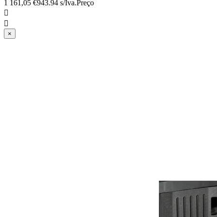
1 161,05 €
943.94 s/Iva.
Preço


×