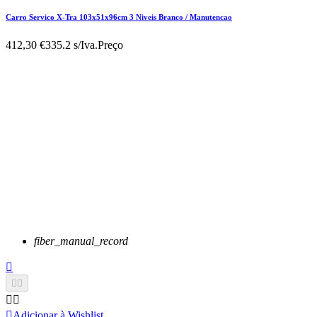
Carro Servico X-Tra 103x51x96cm 3 Niveis Branco / Manutencao
412,30 €
335.2 s/Iva.
Preço
fiber_manual_record






Adicionar à Wishlist