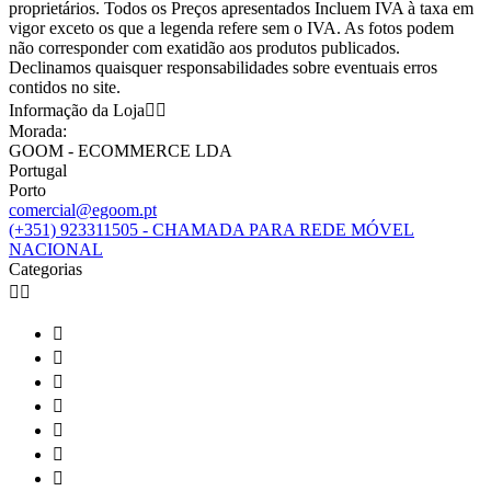
proprietários. Todos os Preços apresentados Incluem IVA à taxa em
vigor exceto os que a legenda refere sem o IVA. As fotos podem
não corresponder com exatidão aos produtos publicados.
Declinamos quaisquer responsabilidades sobre eventuais erros
contidos no site.
Informação da Loja


Morada:
GOOM - ECOMMERCE LDA
Portugal
Porto
comercial@egoom.pt
(+351) 923311505 - CHAMADA PARA REDE MÓVEL
NACIONAL
Categorias








