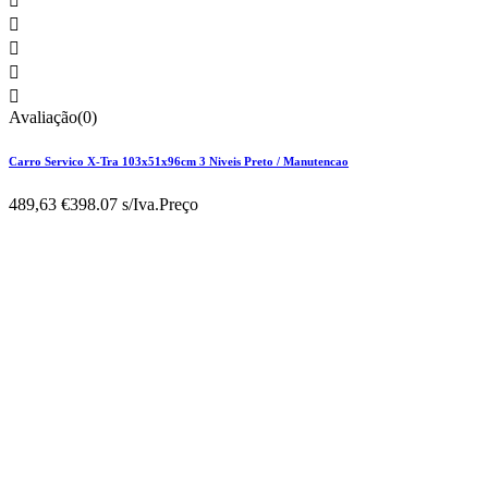





Avaliação(0)
Carro Servico X-Tra 103x51x96cm 3 Niveis Preto / Manutencao
489,63 €
398.07 s/Iva.
Preço