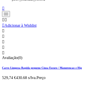






Adicionar à Wishlist





Avaliação(0)
Carro Limpeza Rapida pequeno Cinza Escuro / Manutencao e Hig
529,74 €
430.68 s/Iva.
Preço