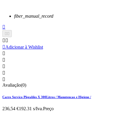
fiber_manual_record






Adicionar à Wishlist





Avaliação(0)
Carro Servico Plegables X 300Litros / Manutencao e Higiene /
236,54 €
192.31 s/Iva.
Preço