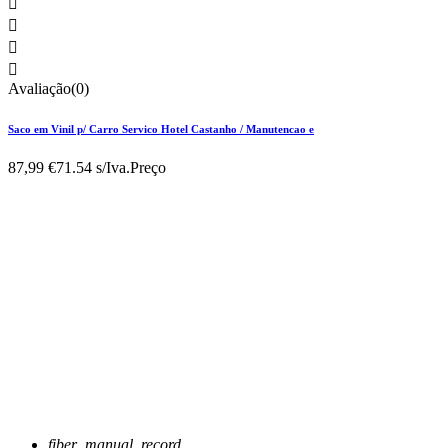




Avaliação(0)
Saco em Vinil p/ Carro Servico Hotel Castanho / Manutencao e
87,99 €
71.54 s/Iva.
Preço
fiber_manual_record