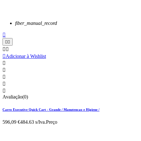
fiber_manual_record






Adicionar à Wishlist





Avaliação(0)
Carro Executive Quick Cart - Grande / Manutencao e Higiene /
596,09 €
484.63 s/Iva.
Preço