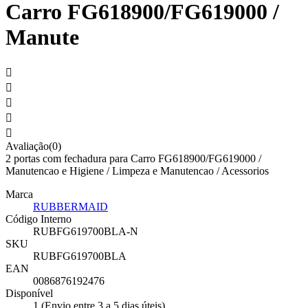
Carro FG618900/FG619000 /
Manute





Avaliação(0)
2 portas com fechadura para Carro FG618900/FG619000 /
Manutencao e Higiene / Limpeza e Manutencao / Acessorios
Marca
RUBBERMAID
Código Interno
RUBFG619700BLA-N
SKU
RUBFG619700BLA
EAN
0086876192476
Disponível
1 (Envio entre 3 a 5 dias úteis)