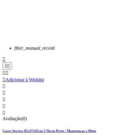
fiber_manual_record






Adicionar à Wishlist





Avaliação(0)
Carro Servico 85x47x93cm 3 Niveis Preto / Manutencao e Higie