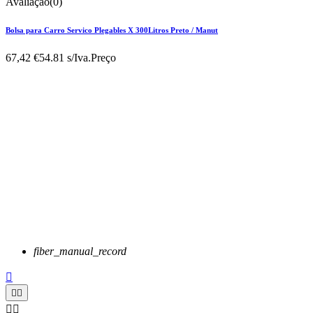
Avaliação(0)
Bolsa para Carro Servico Plegables X 300Litros Preto / Manut
67,42 €
54.81 s/Iva.
Preço
fiber_manual_record




