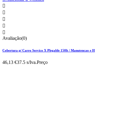





Avaliação(0)
Cobertura p/ Carro Servico X Plegable 150lt / Manutencao e H
46,13 €
37.5 s/Iva.
Preço