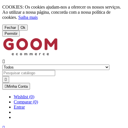
COOKIES: Os cookies ajudam-nos a oferecer os nossos serviços.
Ao utilizar a nossa página, concorda com a nossa política de
cookies.
Saiba mais
Fechar
Ok
Permitir



Minha Conta
Wishlist
(
0
)
Comparar
(0)
Entrar
