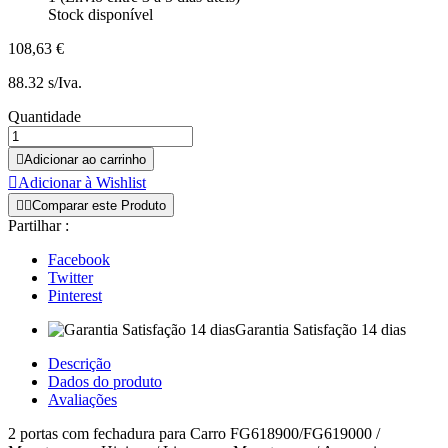
Stock disponível
108,63 €
88.32 s/Iva.
Quantidade

Adicionar ao carrinho

Adicionar à Wishlist


Comparar este Produto
Partilhar :
Facebook
Twitter
Pinterest
Garantia Satisfação 14 dias
Descrição
Dados do produto
Avaliações
2 portas com fechadura para Carro FG618900/FG619000 /