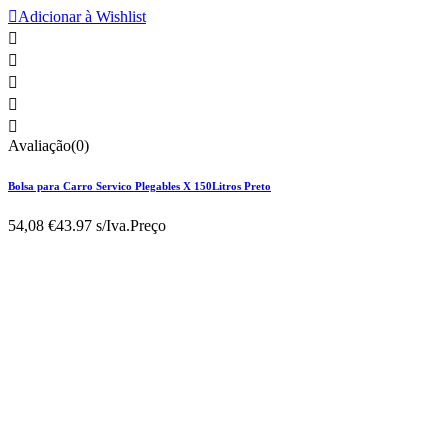

Adicionar à Wishlist





Avaliação(0)
Bolsa para Carro Servico Plegables X 150Litros Preto
54,08 €
43.97 s/Iva.
Preço