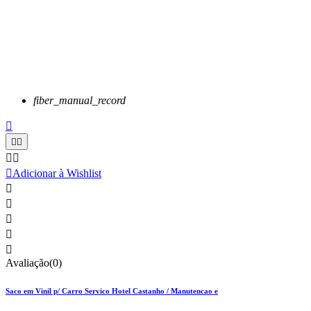
fiber_manual_record






Adicionar à Wishlist





Avaliação(0)
Saco em Vinil p/ Carro Servico Hotel Castanho / Manutencao e