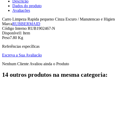
Descrição
Dados do produto
Avaliações
Carro Limpeza Rapida pequeno Cinza Escuro / Manutencao e Higien
Marca
RUBBERMAID
Código Interno
RUB1902467-N
Disponível
1 Item
Peso
7.80 Kg
Referências específicas
Escreva a Sua Avaliação
Nenhum Cliente Avaliou ainda o Produto
14 outros produtos na mesma categoria: