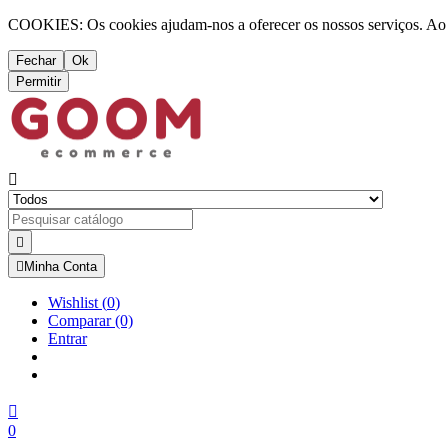
COOKIES: Os cookies ajudam-nos a oferecer os nossos serviços. Ao ut
Fechar
Ok
Permitir



Minha Conta
Wishlist
(
0
)
Comparar
(0)
Entrar

0