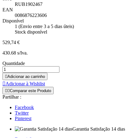
RUB1902467
EAN
0086876223606
Disponível
1 (Envio entre 3 a 5 dias úteis)
Stock disponível
529,74 €
430.68 s/Iva.
Quantidade

Adicionar ao carrinho

Adicionar à Wishlist


Comparar este Produto
Partilhar :
Facebook
Twitter
Pinterest
Garantia Satisfação 14 dias