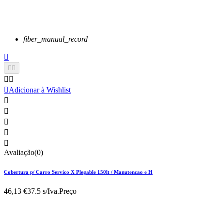
fiber_manual_record






Adicionar à Wishlist





Avaliação(0)
Cobertura p/ Carro Servico X Plegable 150lt / Manutencao e H
46,13 €
37.5 s/Iva.
Preço