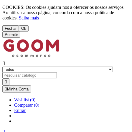
COOKIES: Os cookies ajudam-nos a oferecer os nossos serviços.
Ao utilizar a nossa página, concorda com a nossa política de
cookies.
Saiba mais
Fechar
Ok
Permitir



Minha Conta
Wishlist
(
0
)
Comparar
(0)
Entrar
