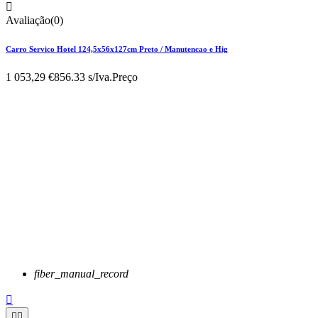

Avaliação(0)
Carro Servico Hotel 124,5x56x127cm Preto / Manutencao e Hig
1 053,29 €
856.33 s/Iva.
Preço
fiber_manual_record


