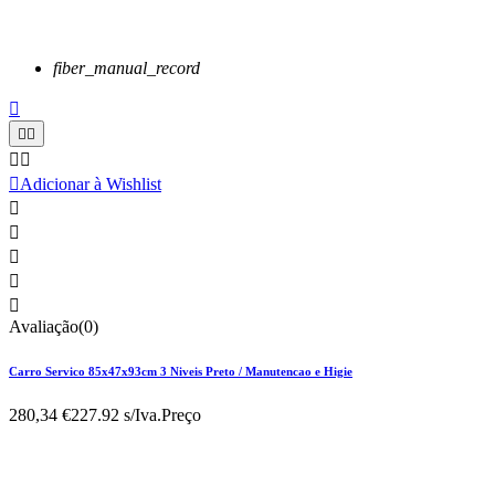
fiber_manual_record






Adicionar à Wishlist





Avaliação(0)
Carro Servico 85x47x93cm 3 Niveis Preto / Manutencao e Higie
280,34 €
227.92 s/Iva.
Preço