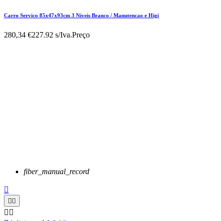
Carro Servico 85x47x93cm 3 Niveis Branco / Manutencao e Higi
280,34 €
227.92 s/Iva.
Preço
fiber_manual_record




