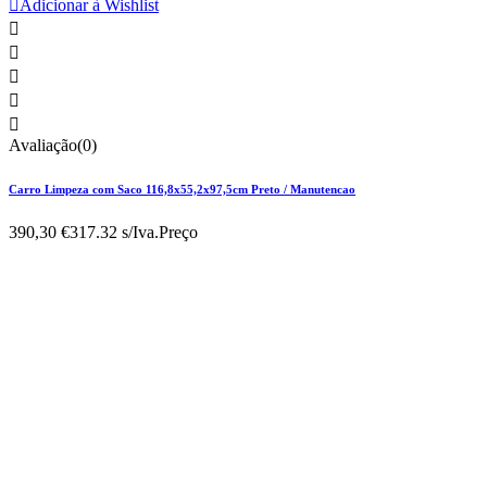

Adicionar à Wishlist





Avaliação(0)
Carro Limpeza com Saco 116,8x55,2x97,5cm Preto / Manutencao
390,30 €
317.32 s/Iva.
Preço