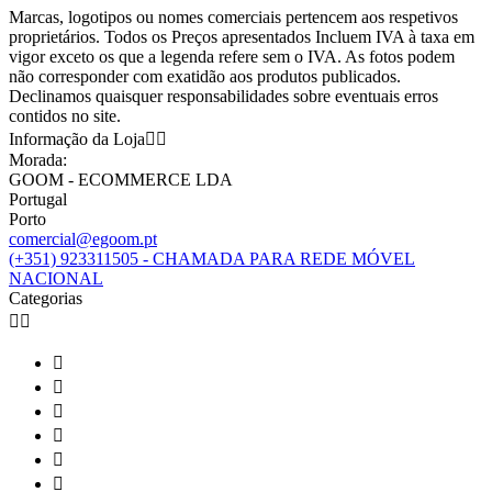
Marcas, logotipos ou nomes comerciais pertencem aos respetivos
proprietários. Todos os Preços apresentados Incluem IVA à taxa em
vigor exceto os que a legenda refere sem o IVA. As fotos podem
não corresponder com exatidão aos produtos publicados.
Declinamos quaisquer responsabilidades sobre eventuais erros
contidos no site.
Informação da Loja


Morada:
GOOM - ECOMMERCE LDA
Portugal
Porto
comercial@egoom.pt
(+351) 923311505 - CHAMADA PARA REDE MÓVEL
NACIONAL
Categorias







