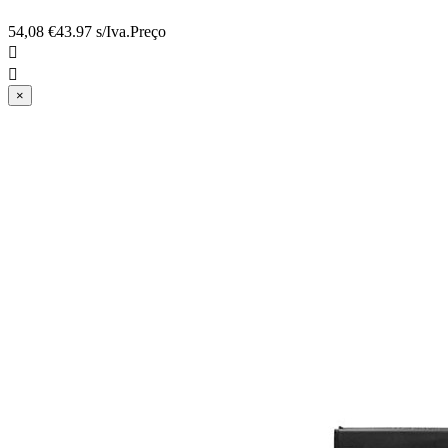
54,08 €
43.97 s/Iva.
Preço


×