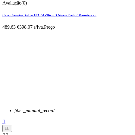
Avaliação(0)
Carro Servico X-Tra 103x51x96cm 3 Niveis Preto / Manutencao
489,63 €
398.07 s/Iva.
Preço
fiber_manual_record


