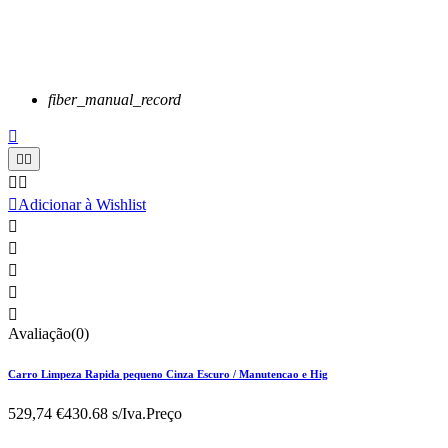
fiber_manual_record






Adicionar à Wishlist





Avaliação(0)
Carro Limpeza Rapida pequeno Cinza Escuro / Manutencao e Hig
529,74 €
430.68 s/Iva.
Preço