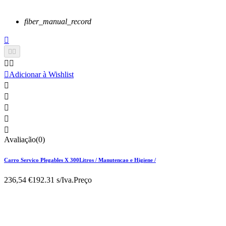
fiber_manual_record






Adicionar à Wishlist





Avaliação(0)
Carro Servico Plegables X 300Litros / Manutencao e Higiene /
236,54 €
192.31 s/Iva.
Preço