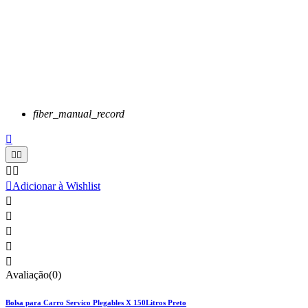
fiber_manual_record






Adicionar à Wishlist





Avaliação(0)
Bolsa para Carro Servico Plegables X 150Litros Preto