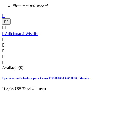
fiber_manual_record






Adicionar à Wishlist





Avaliação(0)
2 portas com fechadura para Carro FG618900/FG619000 / Manute
108,63 €
88.32 s/Iva.
Preço