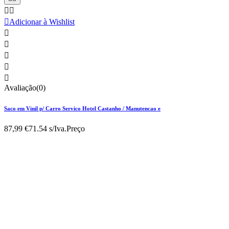



Adicionar à Wishlist





Avaliação(0)
Saco em Vinil p/ Carro Servico Hotel Castanho / Manutencao e
87,99 €
71.54 s/Iva.
Preço