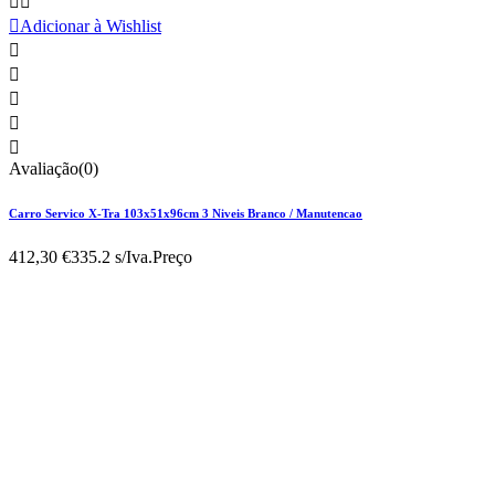



Adicionar à Wishlist





Avaliação(0)
Carro Servico X-Tra 103x51x96cm 3 Niveis Branco / Manutencao
412,30 €
335.2 s/Iva.
Preço