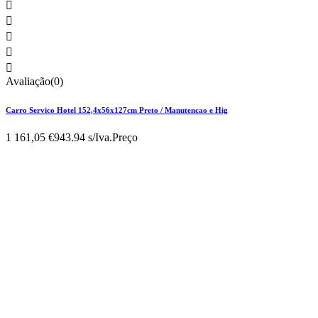





Avaliação(0)
Carro Servico Hotel 152,4x56x127cm Preto / Manutencao e Hig
1 161,05 €
943.94 s/Iva.
Preço