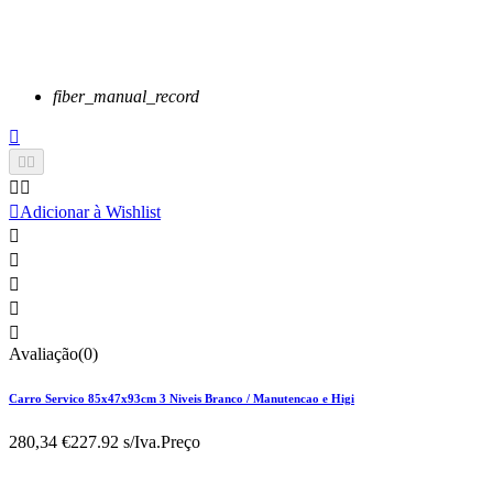
fiber_manual_record






Adicionar à Wishlist





Avaliação(0)
Carro Servico 85x47x93cm 3 Niveis Branco / Manutencao e Higi
280,34 €
227.92 s/Iva.
Preço