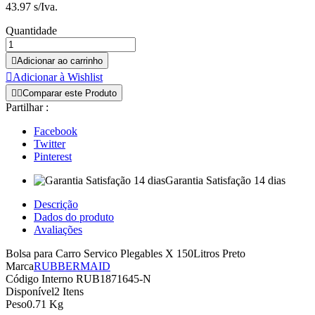
43.97 s/Iva.
Quantidade

Adicionar ao carrinho

Adicionar à Wishlist


Comparar este Produto
Partilhar :
Facebook
Twitter
Pinterest
Garantia Satisfação 14 dias
Descrição
Dados do produto
Avaliações
Bolsa para Carro Servico Plegables X 150Litros Preto
Marca
RUBBERMAID
Código Interno
RUB1871645-N
Disponível
2 Itens
Peso
0.71 Kg