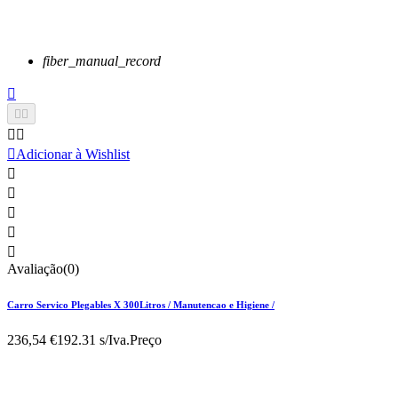
fiber_manual_record






Adicionar à Wishlist





Avaliação(0)
Carro Servico Plegables X 300Litros / Manutencao e Higiene /
236,54 €
192.31 s/Iva.
Preço