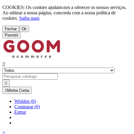
COOKIES: Os cookies ajudam-nos a oferecer os nossos serviços.
Ao utilizar a nossa página, concorda com a nossa política de
cookies.
Saiba mais
Fechar
Ok
Permitir



Minha Conta
Wishlist
(
0
)
Comparar
(0)
Entrar
