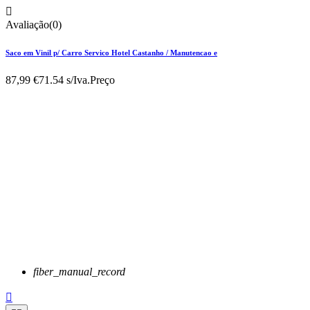

Avaliação(0)
Saco em Vinil p/ Carro Servico Hotel Castanho / Manutencao e
87,99 €
71.54 s/Iva.
Preço
fiber_manual_record
