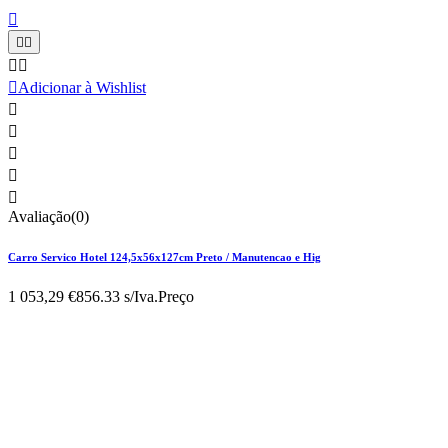






Adicionar à Wishlist





Avaliação(0)
Carro Servico Hotel 124,5x56x127cm Preto / Manutencao e Hig
1 053,29 €
856.33 s/Iva.
Preço