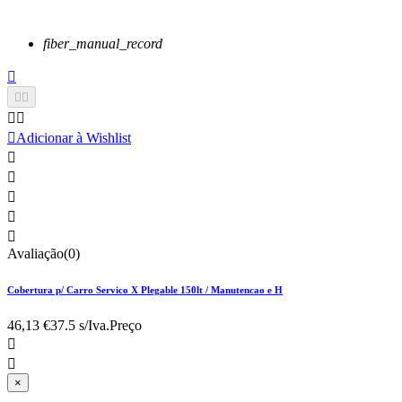
fiber_manual_record






Adicionar à Wishlist





Avaliação(0)
Cobertura p/ Carro Servico X Plegable 150lt / Manutencao e H
46,13 €
37.5 s/Iva.
Preço


×