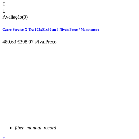


Avaliação(0)
Carro Servico X-Tra 103x51x96cm 3 Niveis Preto / Manutencao
489,63 €
398.07 s/Iva.
Preço
fiber_manual_record