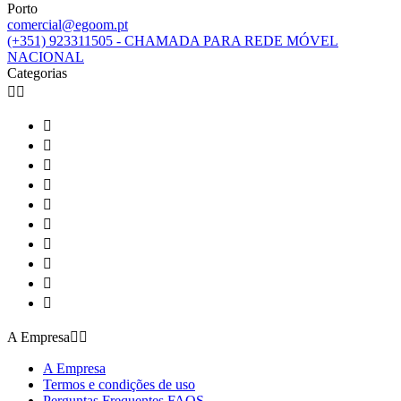
Porto
comercial@egoom.pt
(+351) 923311505 - CHAMADA PARA REDE MÓVEL
NACIONAL
Categorias












A Empresa


A Empresa
Termos e condições de uso
Perguntas Frequentes FAQS