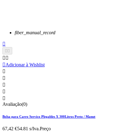
fiber_manual_record






Adicionar à Wishlist





Avaliação(0)
Bolsa para Carro Servico Plegables X 300Litros Preto / Manut
67,42 €
54.81 s/Iva.
Preço