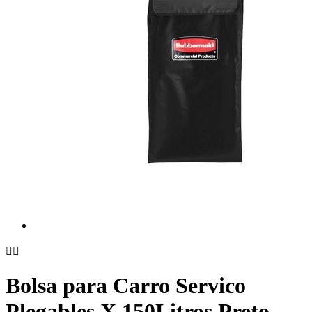


Bolsa para Carro Servico
Plegables X 150Litros Preto