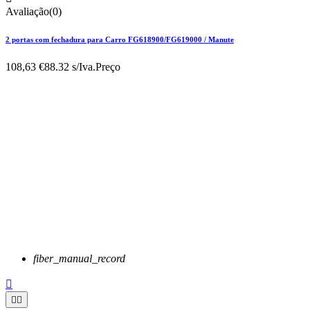
Avaliação(0)
2 portas com fechadura para Carro FG618900/FG619000 / Manute
108,63 €
88.32 s/Iva.
Preço
fiber_manual_record


