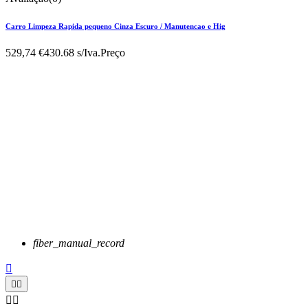
Carro Limpeza Rapida pequeno Cinza Escuro / Manutencao e Hig
529,74 €
430.68 s/Iva.
Preço
fiber_manual_record




