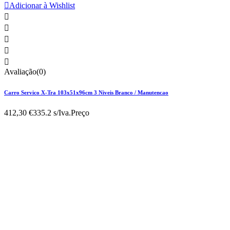

Adicionar à Wishlist





Avaliação(0)
Carro Servico X-Tra 103x51x96cm 3 Niveis Branco / Manutencao
412,30 €
335.2 s/Iva.
Preço