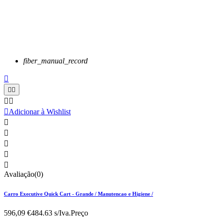
fiber_manual_record






Adicionar à Wishlist





Avaliação(0)
Carro Executive Quick Cart - Grande / Manutencao e Higiene /
596,09 €
484.63 s/Iva.
Preço