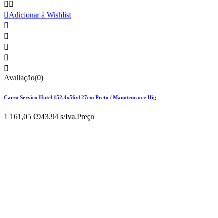



Adicionar à Wishlist





Avaliação(0)
Carro Servico Hotel 152,4x56x127cm Preto / Manutencao e Hig
1 161,05 €
943.94 s/Iva.
Preço