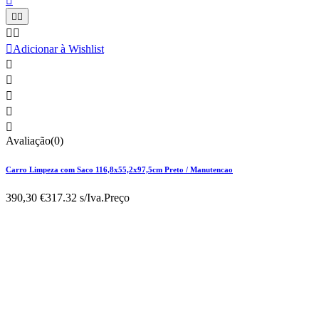






Adicionar à Wishlist





Avaliação(0)
Carro Limpeza com Saco 116,8x55,2x97,5cm Preto / Manutencao
390,30 €
317.32 s/Iva.
Preço