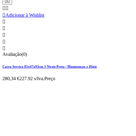





Adicionar à Wishlist





Avaliação(0)
Carro Servico 85x47x93cm 3 Niveis Preto / Manutencao e Higie
280,34 €
227.92 s/Iva.
Preço