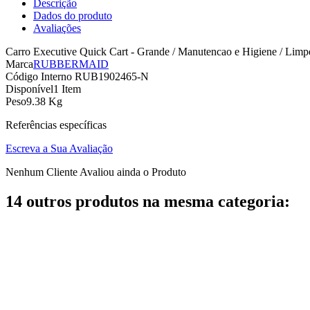
Descrição
Dados do produto
Avaliações
Carro Executive Quick Cart - Grande / Manutencao e Higiene / Limp
Marca
RUBBERMAID
Código Interno
RUB1902465-N
Disponível
1 Item
Peso
9.38 Kg
Referências específicas
Escreva a Sua Avaliação
Nenhum Cliente Avaliou ainda o Produto
14 outros produtos na mesma categoria: