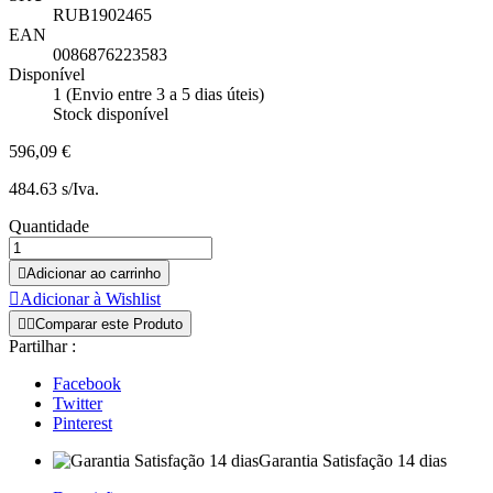
RUB1902465
EAN
0086876223583
Disponível
1 (Envio entre 3 a 5 dias úteis)
Stock disponível
596,09 €
484.63 s/Iva.
Quantidade

Adicionar ao carrinho

Adicionar à Wishlist


Comparar este Produto
Partilhar :
Facebook
Twitter
Pinterest
Garantia Satisfação 14 dias