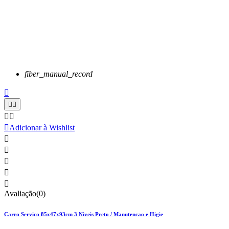
fiber_manual_record






Adicionar à Wishlist





Avaliação(0)
Carro Servico 85x47x93cm 3 Niveis Preto / Manutencao e Higie