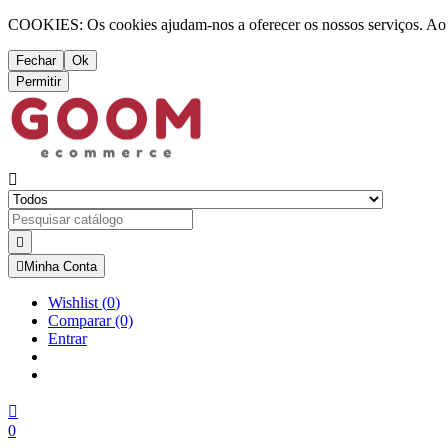
COOKIES: Os cookies ajudam-nos a oferecer os nossos serviços. Ao ut
Fechar
Ok
Permitir



Minha Conta
Wishlist
(
0
)
Comparar
(0)
Entrar

0