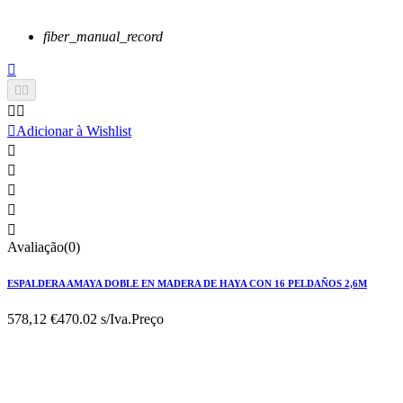
fiber_manual_record






Adicionar à Wishlist





Avaliação(0)
ESPALDERA AMAYA DOBLE EN MADERA DE HAYA CON 16 PELDAÑOS 2,6M
578,12 €
470.02 s/Iva.
Preço