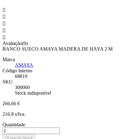





Avaliação(0)
BANCO SUECO AMAYA MADERA DE HAYA 2 M
Marca
AMAYA
Código Interno
68819
SKU
300000
Stock indisponível
266,66 €
216.8 s/Iva.
Quantidade

Fora de Stock