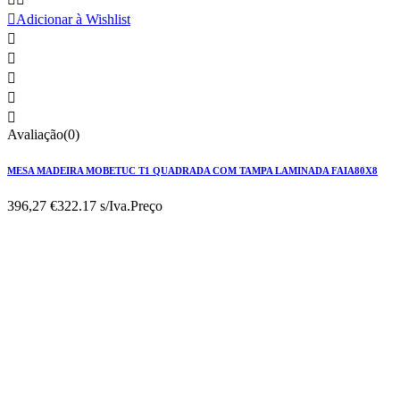

Adicionar à Wishlist





Avaliação(0)
MESA MADEIRA MOBETUC T1 QUADRADA COM TAMPA LAMINADA FAIA80X8
396,27 €
322.17 s/Iva.
Preço