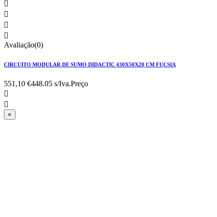




Avaliação(0)
CIRCUITO MODULAR DE SUMO DIDACTIC 430X50X20 CM FUCSIA
551,10 €
448.05 s/Iva.
Preço


×