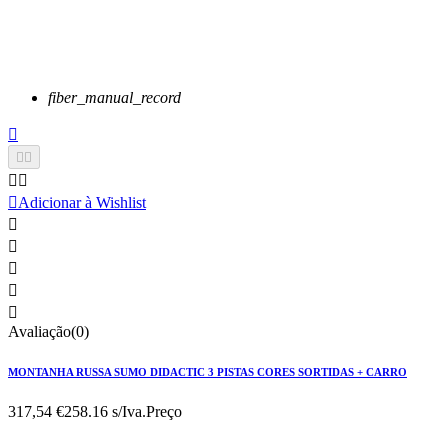
fiber_manual_record






Adicionar à Wishlist





Avaliação(0)
MONTANHA RUSSA SUMO DIDACTIC 3 PISTAS CORES SORTIDAS + CARRO
317,54 €
258.16 s/Iva.
Preço