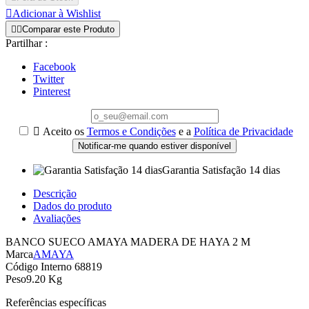

Adicionar à Wishlist


Comparar este Produto
Partilhar :
Facebook
Twitter
Pinterest

Aceito os
Termos e Condições
e a
Política de Privacidade
Notificar-me quando estiver disponível
Garantia Satisfação 14 dias
Descrição
Dados do produto
Avaliações
BANCO SUECO AMAYA MADERA DE HAYA 2 M
Marca
AMAYA
Código Interno
68819
Peso
9.20 Kg
Referências específicas