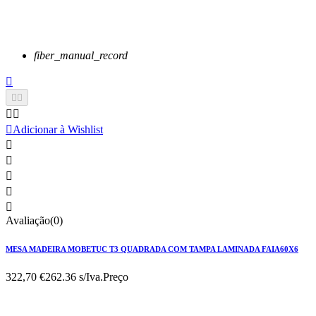
fiber_manual_record






Adicionar à Wishlist





Avaliação(0)
MESA MADEIRA MOBETUC T3 QUADRADA COM TAMPA LAMINADA FAIA60X6
322,70 €
262.36 s/Iva.
Preço