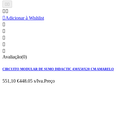





Adicionar à Wishlist





Avaliação(0)
CIRCUITO MODULAR DE SUMO DIDACTIC 430X50X20 CM AMARELO
551,10 €
448.05 s/Iva.
Preço