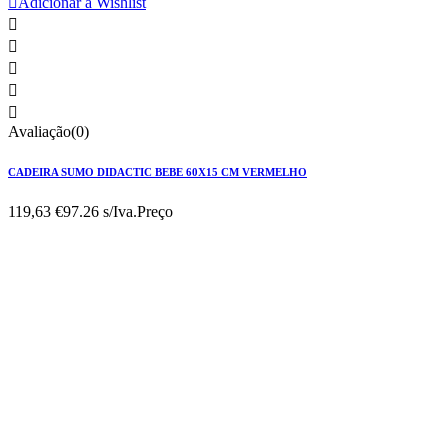

Adicionar à Wishlist





Avaliação(0)
CADEIRA SUMO DIDACTIC BEBE 60X15 CM VERMELHO
119,63 €
97.26 s/Iva.
Preço