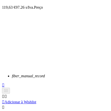
119,63 €
97.26 s/Iva.
Preço
fiber_manual_record






Adicionar à Wishlist
