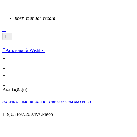
fiber_manual_record






Adicionar à Wishlist





Avaliação(0)
CADEIRA SUMO DIDACTIC BEBE 60X15 CM AMARELO
119,63 €
97.26 s/Iva.
Preço