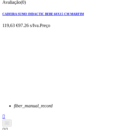
Avaliação(0)
CADEIRA SUMO DIDACTIC BEBE 60X15 CM MARFIM
119,63 €
97.26 s/Iva.
Preço
fiber_manual_record




