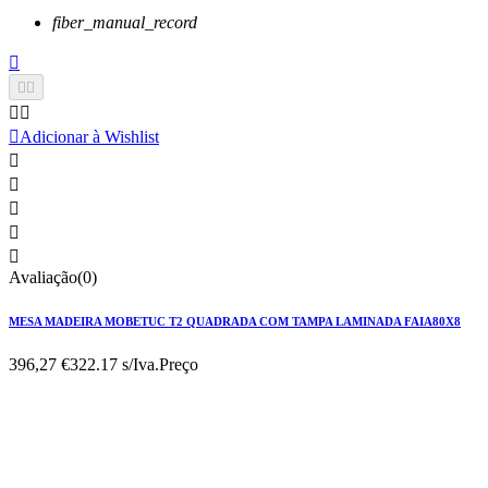
fiber_manual_record






Adicionar à Wishlist





Avaliação(0)
MESA MADEIRA MOBETUC T2 QUADRADA COM TAMPA LAMINADA FAIA80X8
396,27 €
322.17 s/Iva.
Preço