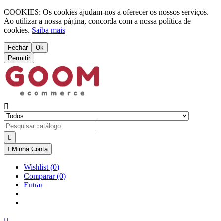
COOKIES: Os cookies ajudam-nos a oferecer os nossos serviços.
Ao utilizar a nossa página, concorda com a nossa política de
cookies.
Saiba mais
Fechar
Ok
Permitir



Minha Conta
Wishlist
(
0
)
Comparar
(0)
Entrar
