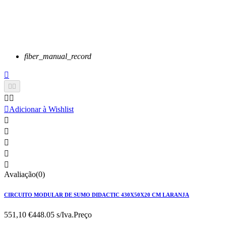
fiber_manual_record






Adicionar à Wishlist





Avaliação(0)
CIRCUITO MODULAR DE SUMO DIDACTIC 430X50X20 CM LARANJA
551,10 €
448.05 s/Iva.
Preço