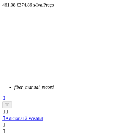
461,08 €
374.86 s/Iva.
Preço
fiber_manual_record






Adicionar à Wishlist

