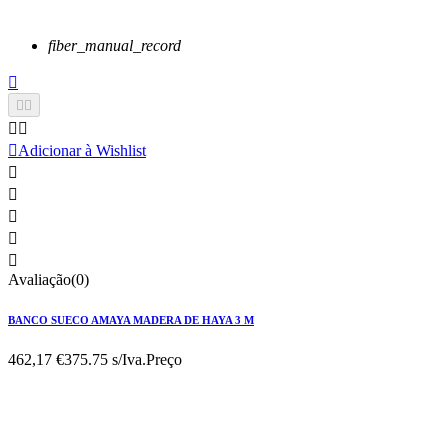
fiber_manual_record






Adicionar à Wishlist





Avaliação(0)
BANCO SUECO AMAYA MADERA DE HAYA 3 M
462,17 €
375.75 s/Iva.
Preço