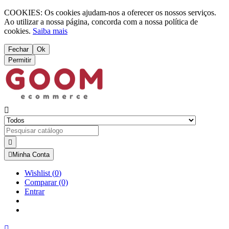
COOKIES: Os cookies ajudam-nos a oferecer os nossos serviços.
Ao utilizar a nossa página, concorda com a nossa política de
cookies.
Saiba mais
Fechar
Ok
Permitir



Minha Conta
Wishlist
(
0
)
Comparar
(0)
Entrar
