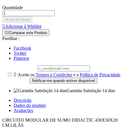
Quantidade

Fora de Stock

Adicionar à Wishlist


Comparar este Produto
Partilhar :
Facebook
Twitter
Pinterest

Aceito os
Termos e Condições
e a
Política de Privacidade
Notificar-me quando estiver disponível
Garantia Satisfação 14 dias
Descrição
Dados do produto
Avaliações
CIRCUITO MODULAR DE SUMO DIDACTIC 430X50X20
CM LILÁS