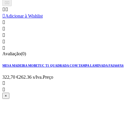





Adicionar à Wishlist





Avaliação(0)
MESA MADEIRA MOBETUC T1 QUADRADA COM TAMPA LAMINADA FAIA60X6
322,70 €
262.36 s/Iva.
Preço


×