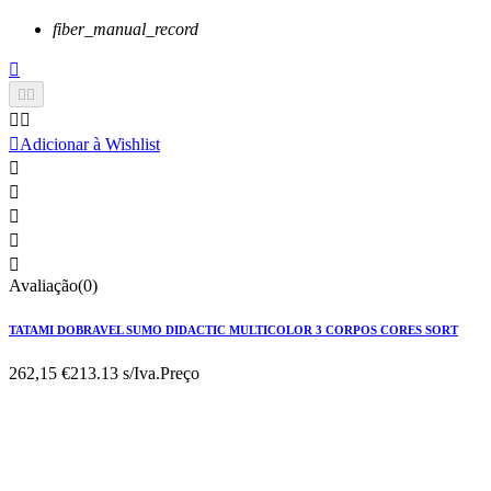
fiber_manual_record






Adicionar à Wishlist





Avaliação(0)
TATAMI DOBRAVEL SUMO DIDACTIC MULTICOLOR 3 CORPOS CORES SORT
262,15 €
213.13 s/Iva.
Preço