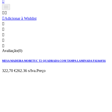






Adicionar à Wishlist





Avaliação(0)
MESA MADEIRA MOBETUC T2 QUADRADA COM TAMPA LAMINADA FAIA60X6
322,70 €
262.36 s/Iva.
Preço