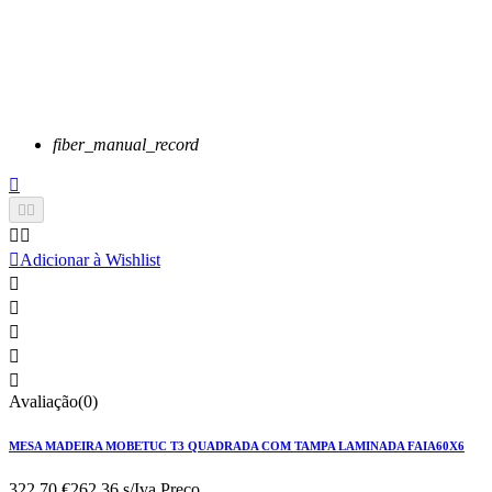
fiber_manual_record






Adicionar à Wishlist





Avaliação(0)
MESA MADEIRA MOBETUC T3 QUADRADA COM TAMPA LAMINADA FAIA60X6
322,70 €
262.36 s/Iva.
Preço