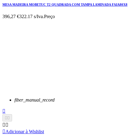
MESA MADEIRA MOBETUC T2 QUADRADA COM TAMPA LAMINADA FAIA80X8
396,27 €
322.17 s/Iva.
Preço
fiber_manual_record






Adicionar à Wishlist