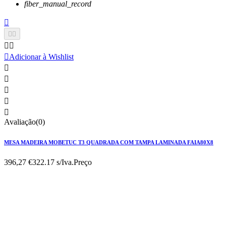
fiber_manual_record






Adicionar à Wishlist





Avaliação(0)
MESA MADEIRA MOBETUC T3 QUADRADA COM TAMPA LAMINADA FAIA80X8
396,27 €
322.17 s/Iva.
Preço