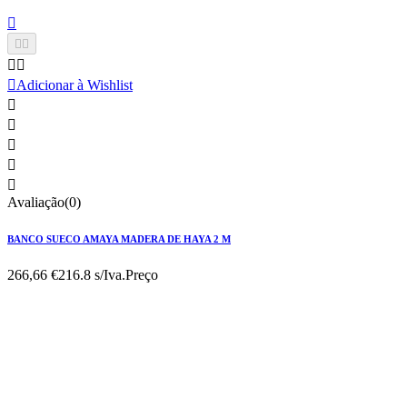






Adicionar à Wishlist





Avaliação(0)
BANCO SUECO AMAYA MADERA DE HAYA 2 M
266,66 €
216.8 s/Iva.
Preço