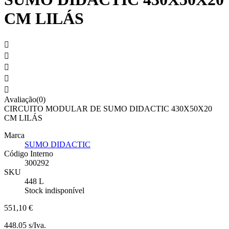
CM LILÁS





Avaliação(0)
CIRCUITO MODULAR DE SUMO DIDACTIC 430X50X20
CM LILÁS
Marca
SUMO DIDACTIC
Código Interno
300292
SKU
448 L
Stock indisponível
551,10 €
448.05 s/Iva.