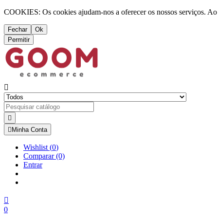
COOKIES: Os cookies ajudam-nos a oferecer os nossos serviços. Ao ut
Fechar
Ok
Permitir



Minha Conta
Wishlist
(
0
)
Comparar
(0)
Entrar

0