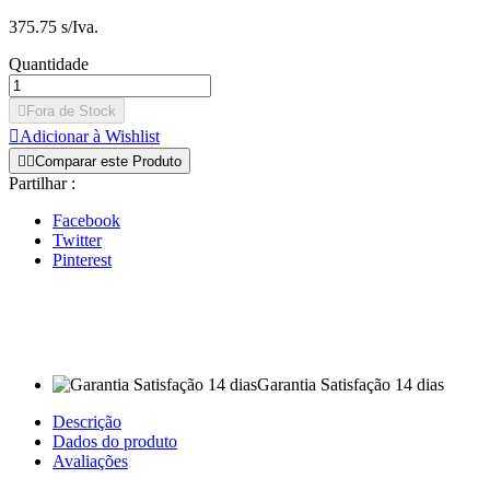
375.75 s/Iva.
Quantidade

Fora de Stock

Adicionar à Wishlist


Comparar este Produto
Partilhar :
Facebook
Twitter
Pinterest
Garantia Satisfação 14 dias
Descrição
Dados do produto
Avaliações