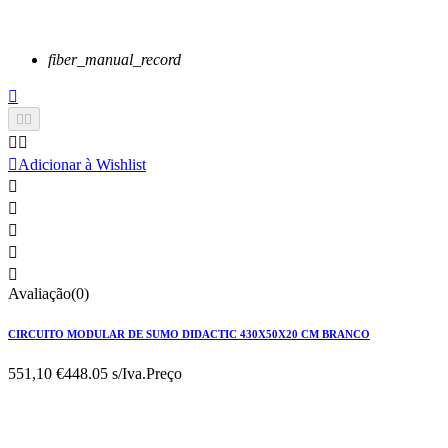
fiber_manual_record






Adicionar à Wishlist





Avaliação(0)
CIRCUITO MODULAR DE SUMO DIDACTIC 430X50X20 CM BRANCO
551,10 €
448.05 s/Iva.
Preço