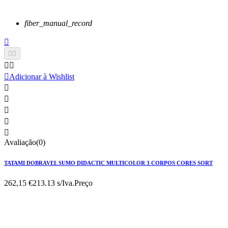
fiber_manual_record






Adicionar à Wishlist





Avaliação(0)
TATAMI DOBRAVEL SUMO DIDACTIC MULTICOLOR 3 CORPOS CORES SORT
262,15 €
213.13 s/Iva.
Preço