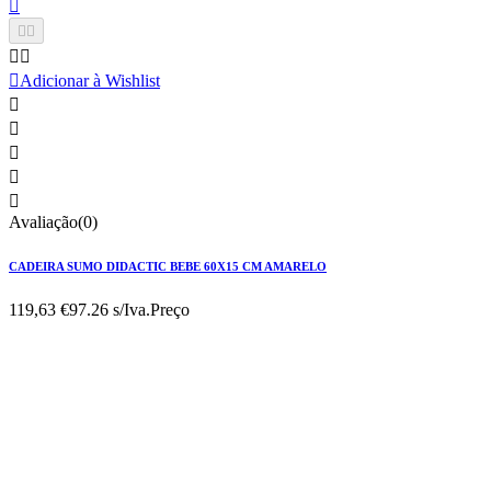






Adicionar à Wishlist





Avaliação(0)
CADEIRA SUMO DIDACTIC BEBE 60X15 CM AMARELO
119,63 €
97.26 s/Iva.
Preço