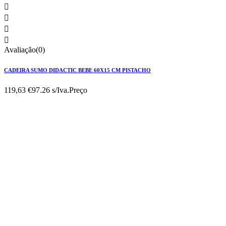




Avaliação(0)
CADEIRA SUMO DIDACTIC BEBE 60X15 CM PISTACHO
119,63 €
97.26 s/Iva.
Preço