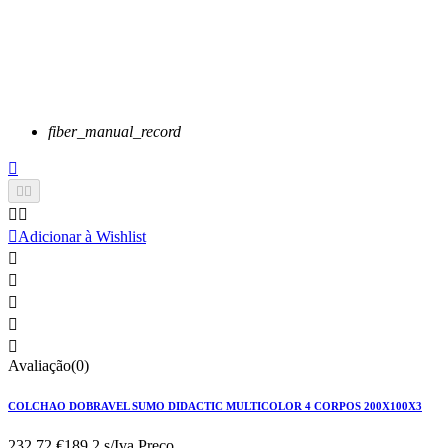
fiber_manual_record






Adicionar à Wishlist





Avaliação(0)
COLCHAO DOBRAVEL SUMO DIDACTIC MULTICOLOR 4 CORPOS 200X100X3
232,72 €
189.2 s/Iva.
Preço