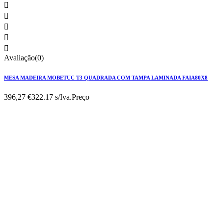





Avaliação(0)
MESA MADEIRA MOBETUC T3 QUADRADA COM TAMPA LAMINADA FAIA80X8
396,27 €
322.17 s/Iva.
Preço