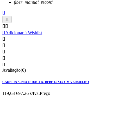
fiber_manual_record






Adicionar à Wishlist





Avaliação(0)
CADEIRA SUMO DIDACTIC BEBE 60X15 CM VERMELHO
119,63 €
97.26 s/Iva.
Preço