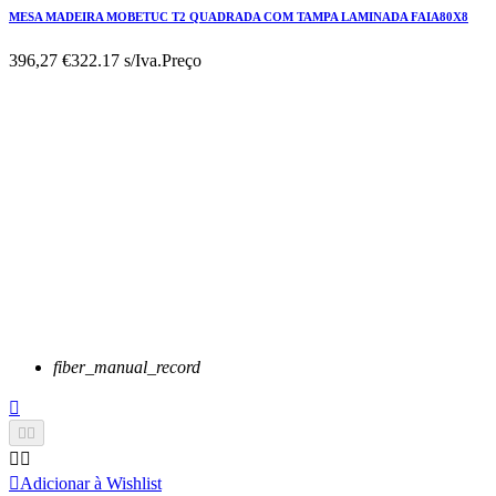
MESA MADEIRA MOBETUC T2 QUADRADA COM TAMPA LAMINADA FAIA80X8
396,27 €
322.17 s/Iva.
Preço
fiber_manual_record






Adicionar à Wishlist