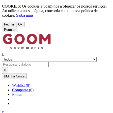
COOKIES: Os cookies ajudam-nos a oferecer os nossos serviços.
Ao utilizar a nossa página, concorda com a nossa política de
cookies.
Saiba mais
Fechar
Ok
Permitir



Minha Conta
Wishlist
(
0
)
Comparar
(0)
Entrar
