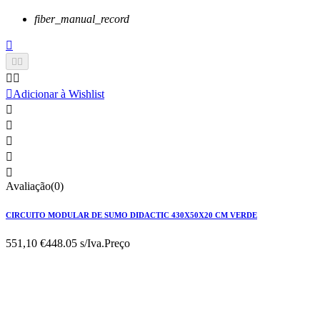
fiber_manual_record






Adicionar à Wishlist





Avaliação(0)
CIRCUITO MODULAR DE SUMO DIDACTIC 430X50X20 CM VERDE
551,10 €
448.05 s/Iva.
Preço