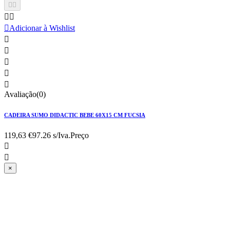





Adicionar à Wishlist





Avaliação(0)
CADEIRA SUMO DIDACTIC BEBE 60X15 CM FUCSIA
119,63 €
97.26 s/Iva.
Preço


×