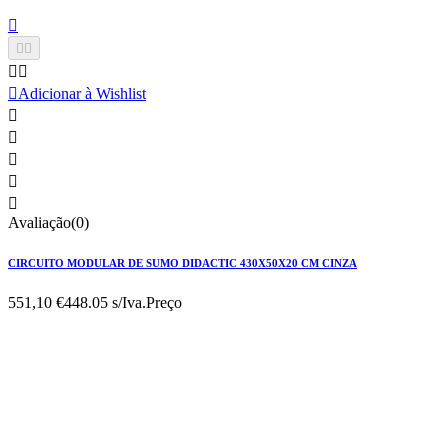






Adicionar à Wishlist





Avaliação(0)
CIRCUITO MODULAR DE SUMO DIDACTIC 430X50X20 CM CINZA
551,10 €
448.05 s/Iva.
Preço