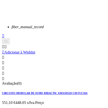
fiber_manual_record






Adicionar à Wishlist





Avaliação(0)
CIRCUITO MODULAR DE SUMO DIDACTIC 430X50X20 CM FUCSIA
551,10 €
448.05 s/Iva.
Preço