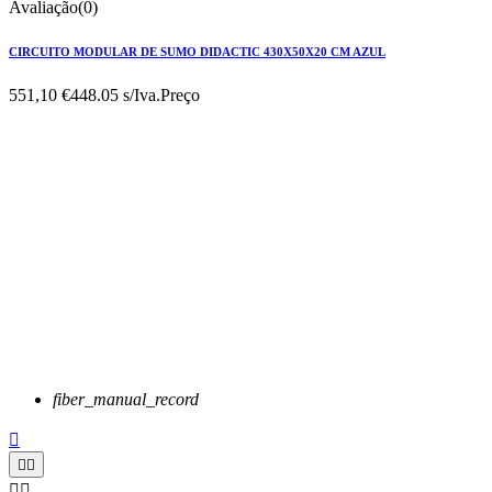
Avaliação(0)
CIRCUITO MODULAR DE SUMO DIDACTIC 430X50X20 CM AZUL
551,10 €
448.05 s/Iva.
Preço
fiber_manual_record




