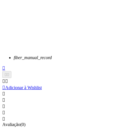
fiber_manual_record






Adicionar à Wishlist





Avaliação(0)