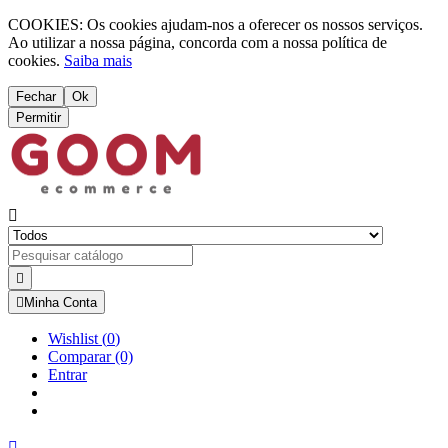
COOKIES: Os cookies ajudam-nos a oferecer os nossos serviços.
Ao utilizar a nossa página, concorda com a nossa política de
cookies.
Saiba mais
Fechar
Ok
Permitir



Minha Conta
Wishlist
(
0
)
Comparar
(0)
Entrar
