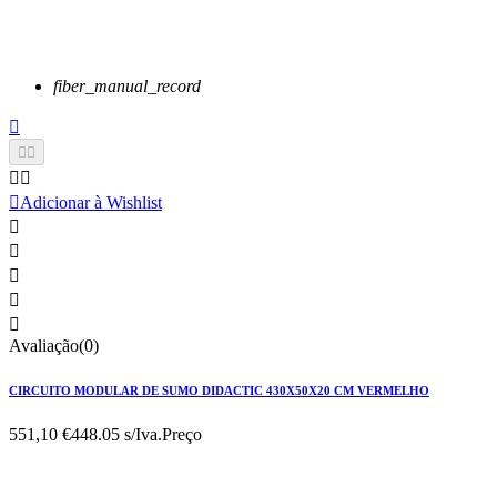
fiber_manual_record






Adicionar à Wishlist





Avaliação(0)
CIRCUITO MODULAR DE SUMO DIDACTIC 430X50X20 CM VERMELHO
551,10 €
448.05 s/Iva.
Preço