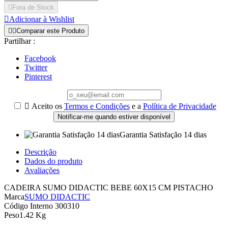

Fora de Stock

Adicionar à Wishlist


Comparar este Produto
Partilhar :
Facebook
Twitter
Pinterest

Aceito os
Termos e Condições
e a
Política de Privacidade
Notificar-me quando estiver disponível
Garantia Satisfação 14 dias
Descrição
Dados do produto
Avaliações
CADEIRA SUMO DIDACTIC BEBE 60X15 CM PISTACHO
Marca
SUMO DIDACTIC
Código Interno
300310
Peso
1.42 Kg