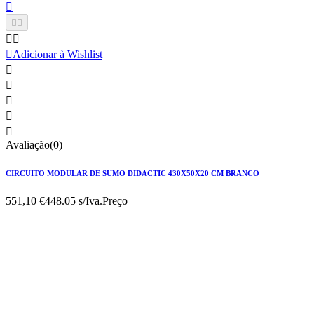






Adicionar à Wishlist





Avaliação(0)
CIRCUITO MODULAR DE SUMO DIDACTIC 430X50X20 CM BRANCO
551,10 €
448.05 s/Iva.
Preço