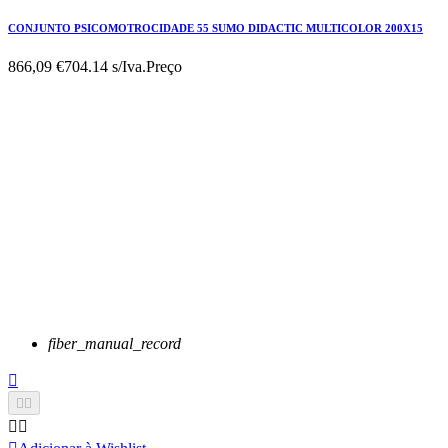
CONJUNTO PSICOMOTROCIDADE 55 SUMO DIDACTIC MULTICOLOR 200X15
866,09 €
704.14 s/Iva.
Preço
fiber_manual_record




