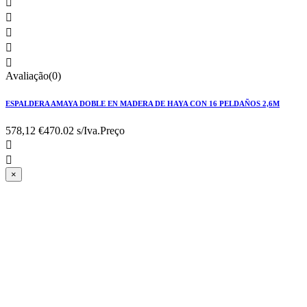





Avaliação(0)
ESPALDERA AMAYA DOBLE EN MADERA DE HAYA CON 16 PELDAÑOS 2,6M
578,12 €
470.02 s/Iva.
Preço


×