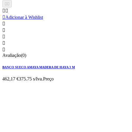





Adicionar à Wishlist





Avaliação(0)
BANCO SUECO AMAYA MADERA DE HAYA 3 M
462,17 €
375.75 s/Iva.
Preço