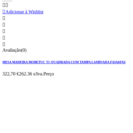



Adicionar à Wishlist





Avaliação(0)
MESA MADEIRA MOBETUC T1 QUADRADA COM TAMPA LAMINADA FAIA60X6
322,70 €
262.36 s/Iva.
Preço