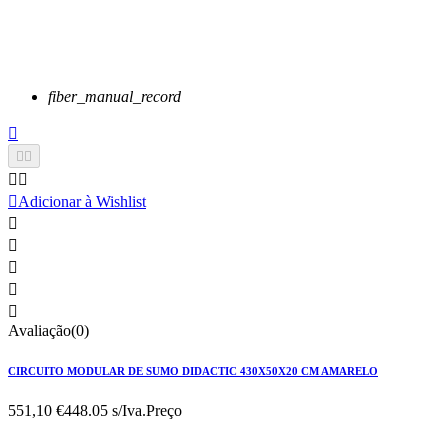
fiber_manual_record






Adicionar à Wishlist





Avaliação(0)
CIRCUITO MODULAR DE SUMO DIDACTIC 430X50X20 CM AMARELO
551,10 €
448.05 s/Iva.
Preço