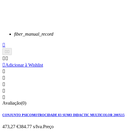
fiber_manual_record






Adicionar à Wishlist





Avaliação(0)
CONJUNTO PSICOMOTROCIDADE 83 SUMO DIDACTIC MULTICOLOR 200X15
473,27 €
384.77 s/Iva.
Preço