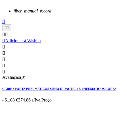
fiber_manual_record






Adicionar à Wishlist





Avaliação(0)
CARRO PORTA PNEUMATICOS SUMO DIDACTIC + 5 PNEUMATICOS CORES
461,08 €
374.86 s/Iva.
Preço