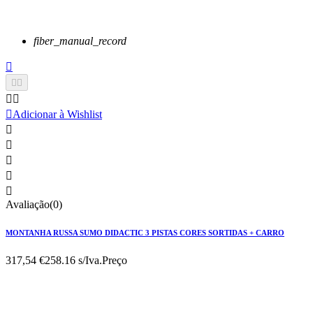
fiber_manual_record






Adicionar à Wishlist





Avaliação(0)
MONTANHA RUSSA SUMO DIDACTIC 3 PISTAS CORES SORTIDAS + CARRO
317,54 €
258.16 s/Iva.
Preço