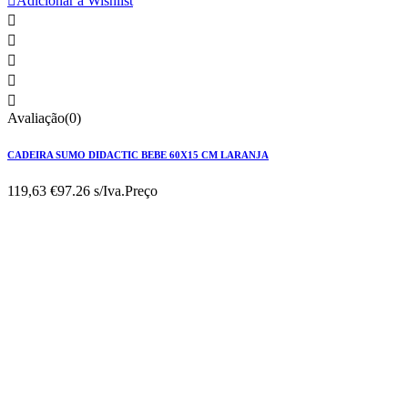

Adicionar à Wishlist





Avaliação(0)
CADEIRA SUMO DIDACTIC BEBE 60X15 CM LARANJA
119,63 €
97.26 s/Iva.
Preço