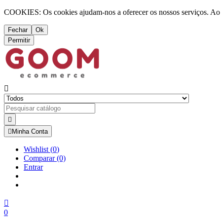
COOKIES: Os cookies ajudam-nos a oferecer os nossos serviços. Ao ut
Fechar
Ok
Permitir



Minha Conta
Wishlist
(
0
)
Comparar
(0)
Entrar

0