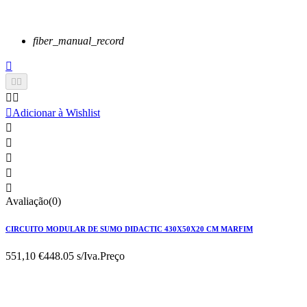
fiber_manual_record






Adicionar à Wishlist





Avaliação(0)
CIRCUITO MODULAR DE SUMO DIDACTIC 430X50X20 CM MARFIM
551,10 €
448.05 s/Iva.
Preço