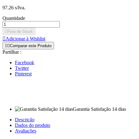
97.26 s/Iva.
Quantidade

Fora de Stock

Adicionar à Wishlist


Comparar este Produto
Partilhar :
Facebook
Twitter
Pinterest
Garantia Satisfação 14 dias
Descrição
Dados do produto
Avaliações