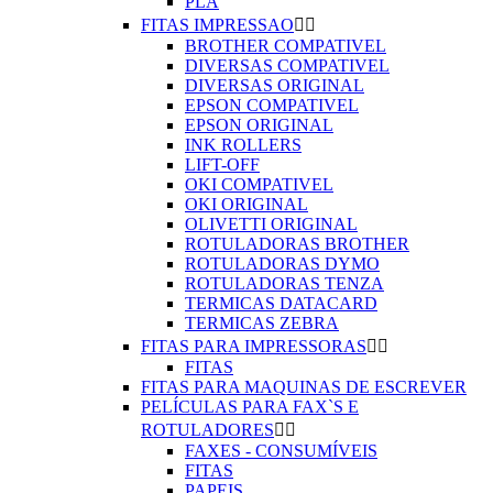
PLA
FITAS IMPRESSAO


BROTHER COMPATIVEL
DIVERSAS COMPATIVEL
DIVERSAS ORIGINAL
EPSON COMPATIVEL
EPSON ORIGINAL
INK ROLLERS
LIFT-OFF
OKI COMPATIVEL
OKI ORIGINAL
OLIVETTI ORIGINAL
ROTULADORAS BROTHER
ROTULADORAS DYMO
ROTULADORAS TENZA
TERMICAS DATACARD
TERMICAS ZEBRA
FITAS PARA IMPRESSORAS


FITAS
FITAS PARA MAQUINAS DE ESCREVER
PELÍCULAS PARA FAX`S E
ROTULADORES


FAXES - CONSUMÍVEIS
FITAS
PAPEIS