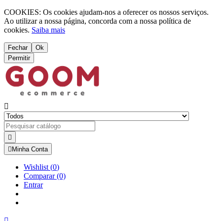
COOKIES: Os cookies ajudam-nos a oferecer os nossos serviços.
Ao utilizar a nossa página, concorda com a nossa política de
cookies.
Saiba mais
Fechar
Ok
Permitir



Minha Conta
Wishlist
(
0
)
Comparar
(0)
Entrar
