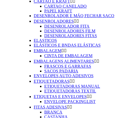
CARTAO E KRAFT


CARTAO CANELADO
PAPEL KRAFT
DESENROLADOR E MÁQ FECHAR SACO
DESENROLADORES


DESENROLADOR FITA
DESENROLADORES FILM
DESENROLADORES FITAS
ELASTICOS
ELÁSTICOS E BNDAS ELÁSTICAS
EMBALAGEM


CINTA DE EMBALAGEM
EMBALAGENS ALIMENTARES


FRASCOS E GARRAFAS
SACOS PADARIA
ENVELOPES AUTO ADESIVOS
ETIQUETADORAS


ETIQUETADORAS MANUAL
ETIQUETADORAS TEXTIL
ETIQUETAS E ENVELOPES


ENVELOPE PACKINGLIST
FITAS ADESIVAS


BRANCA
CASTANHA