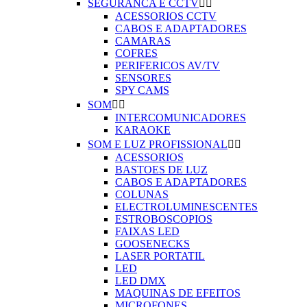
SEGURANCA E CCTV


ACESSORIOS CCTV
CABOS E ADAPTADORES
CAMARAS
COFRES
PERIFERICOS AV/TV
SENSORES
SPY CAMS
SOM


INTERCOMUNICADORES
KARAOKE
SOM E LUZ PROFISSIONAL


ACESSORIOS
BASTOES DE LUZ
CABOS E ADAPTADORES
COLUNAS
ELECTROLUMINESCENTES
ESTROBOSCOPIOS
FAIXAS LED
GOOSENECKS
LASER PORTATIL
LED
LED DMX
MAQUINAS DE EFEITOS
MICROFONES