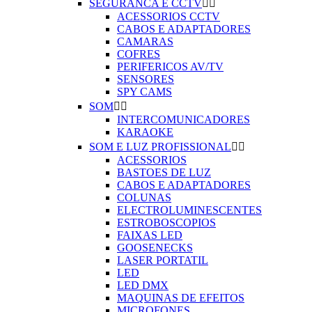
SEGURANCA E CCTV


ACESSORIOS CCTV
CABOS E ADAPTADORES
CAMARAS
COFRES
PERIFERICOS AV/TV
SENSORES
SPY CAMS
SOM


INTERCOMUNICADORES
KARAOKE
SOM E LUZ PROFISSIONAL


ACESSORIOS
BASTOES DE LUZ
CABOS E ADAPTADORES
COLUNAS
ELECTROLUMINESCENTES
ESTROBOSCOPIOS
FAIXAS LED
GOOSENECKS
LASER PORTATIL
LED
LED DMX
MAQUINAS DE EFEITOS
MICROFONES