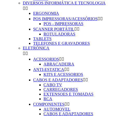
DIVERSOS INFORMÁTICA E TECNOLOGIA


ERGONOMIA
POS IMPRESSORAS/ACESSÓRIOS


POS - IMPRESSORAS
SCANNER PORTÁTIL


ROTULADORAS
TABLETS
TELEFONES E GRAVADORES
ELETRÓNICA


ACESSORIOS


ABRACADEIRA
ANTI-ESTATICA


KITS E ACESSORIOS
CABOS E ADAPTADORES


CABO TV
CARREGADORES
EXTENSOES E TOMADAS
RCA
COMPONENTES


AUTOMOVEL
CABOS E ADAPTADORES