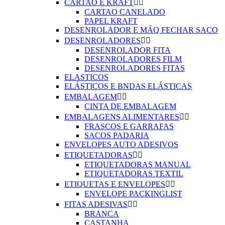
CARTAO E KRAFT


CARTAO CANELADO
PAPEL KRAFT
DESENROLADOR E MÁQ FECHAR SACO
DESENROLADORES


DESENROLADOR FITA
DESENROLADORES FILM
DESENROLADORES FITAS
ELASTICOS
ELÁSTICOS E BNDAS ELÁSTICAS
EMBALAGEM


CINTA DE EMBALAGEM
EMBALAGENS ALIMENTARES


FRASCOS E GARRAFAS
SACOS PADARIA
ENVELOPES AUTO ADESIVOS
ETIQUETADORAS


ETIQUETADORAS MANUAL
ETIQUETADORAS TEXTIL
ETIQUETAS E ENVELOPES


ENVELOPE PACKINGLIST
FITAS ADESIVAS


BRANCA
CASTANHA