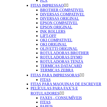
PLA
FITAS IMPRESSAO


BROTHER COMPATIVEL
DIVERSAS COMPATIVEL
DIVERSAS ORIGINAL
EPSON COMPATIVEL
EPSON ORIGINAL
INK ROLLERS
LIFT-OFF
OKI COMPATIVEL
OKI ORIGINAL
OLIVETTI ORIGINAL
ROTULADORAS BROTHER
ROTULADORAS DYMO
ROTULADORAS TENZA
TERMICAS DATACARD
TERMICAS ZEBRA
FITAS PARA IMPRESSORAS


FITAS
FITAS PARA MAQUINAS DE ESCREVER
PELÍCULAS PARA FAX`S E
ROTULADORES


FAXES - CONSUMÍVEIS
FITAS
PAPEIS