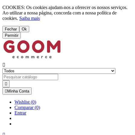
COOKIES: Os cookies ajudam-nos a oferecer os nossos serviços.
Ao utilizar a nossa página, concorda com a nossa política de
cookies.
Saiba mais
Fechar
Ok
Permitir



Minha Conta
Wishlist
(
0
)
Comparar
(0)
Entrar
