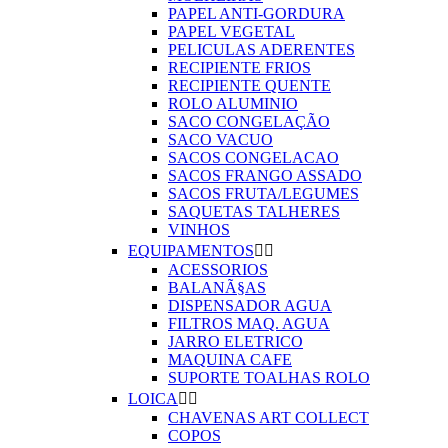
PAPEL ANTI-GORDURA
PAPEL VEGETAL
PELICULAS ADERENTES
RECIPIENTE FRIOS
RECIPIENTE QUENTE
ROLO ALUMINIO
SACO CONGELAÇÃO
SACO VACUO
SACOS CONGELACAO
SACOS FRANGO ASSADO
SACOS FRUTA/LEGUMES
SAQUETAS TALHERES
VINHOS
EQUIPAMENTOS


ACESSORIOS
BALANÃ§AS
DISPENSADOR AGUA
FILTROS MAQ. AGUA
JARRO ELETRICO
MAQUINA CAFE
SUPORTE TOALHAS ROLO
LOICA


CHAVENAS ART COLLECT
COPOS