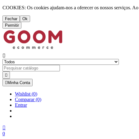
COOKIES: Os cookies ajudam-nos a oferecer os nossos serviços. Ao ut
Fechar
Ok
Permitir



Minha Conta
Wishlist
(
0
)
Comparar
(0)
Entrar

0