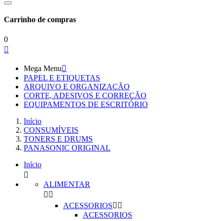
Carrinho de compras
0

Mega Menu

PAPEL E ETIQUETAS
ARQUIVO E ORGANIZAÇÃO
CORTE, ADESIVOS E CORREÇÃO
EQUIPAMENTOS DE ESCRITÓRIO
Início
CONSUMÍVEIS
TONERS E DRUMS
PANASONIC ORIGINAL
Início

ALIMENTAR


ACESSORIOS


ACESSORIOS