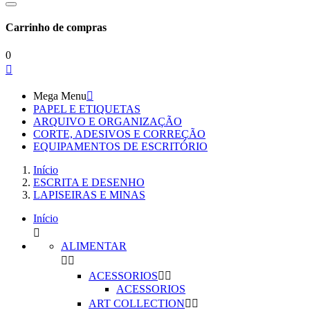
Carrinho de compras
0

Mega Menu

PAPEL E ETIQUETAS
ARQUIVO E ORGANIZAÇÃO
CORTE, ADESIVOS E CORREÇÃO
EQUIPAMENTOS DE ESCRITÓRIO
Início
ESCRITA E DESENHO
LAPISEIRAS E MINAS
Início

ALIMENTAR


ACESSORIOS


ACESSORIOS
ART COLLECTION

