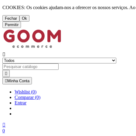
COOKIES: Os cookies ajudam-nos a oferecer os nossos serviços. Ao ut
Fechar
Ok
Permitir



Minha Conta
Wishlist
(
0
)
Comparar
(0)
Entrar

0