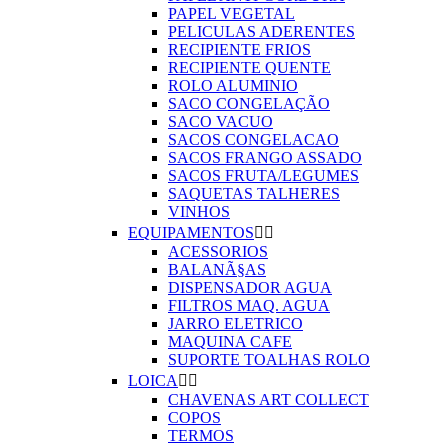
PAPEL VEGETAL
PELICULAS ADERENTES
RECIPIENTE FRIOS
RECIPIENTE QUENTE
ROLO ALUMINIO
SACO CONGELAÇÃO
SACO VACUO
SACOS CONGELACAO
SACOS FRANGO ASSADO
SACOS FRUTA/LEGUMES
SAQUETAS TALHERES
VINHOS
EQUIPAMENTOS


ACESSORIOS
BALANÃ§AS
DISPENSADOR AGUA
FILTROS MAQ. AGUA
JARRO ELETRICO
MAQUINA CAFE
SUPORTE TOALHAS ROLO
LOICA


CHAVENAS ART COLLECT
COPOS
TERMOS