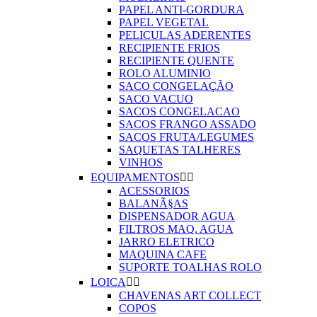
PAPEL ANTI-GORDURA
PAPEL VEGETAL
PELICULAS ADERENTES
RECIPIENTE FRIOS
RECIPIENTE QUENTE
ROLO ALUMINIO
SACO CONGELAÇÃO
SACO VACUO
SACOS CONGELACAO
SACOS FRANGO ASSADO
SACOS FRUTA/LEGUMES
SAQUETAS TALHERES
VINHOS
EQUIPAMENTOS


ACESSORIOS
BALANÃ§AS
DISPENSADOR AGUA
FILTROS MAQ. AGUA
JARRO ELETRICO
MAQUINA CAFE
SUPORTE TOALHAS ROLO
LOICA


CHAVENAS ART COLLECT
COPOS