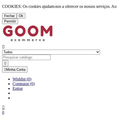
COOKIES: Os cookies ajudam-nos a oferecer os nossos serviços. Ao ut
Fechar
Ok
Permitir



Minha Conta
Wishlist
(
0
)
Comparar
(0)
Entrar

0