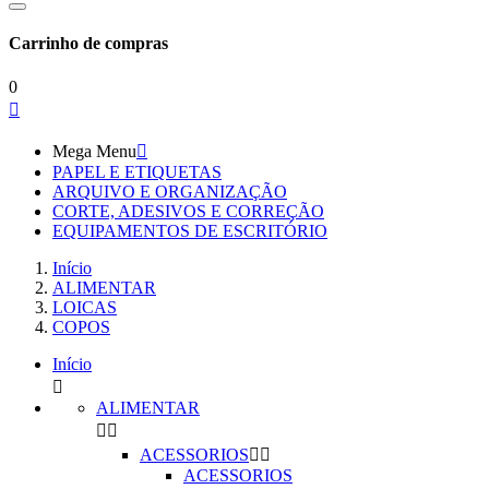
Carrinho de compras
0

Mega Menu

PAPEL E ETIQUETAS
ARQUIVO E ORGANIZAÇÃO
CORTE, ADESIVOS E CORREÇÃO
EQUIPAMENTOS DE ESCRITÓRIO
Início
ALIMENTAR
LOICAS
COPOS
Início

ALIMENTAR


ACESSORIOS


ACESSORIOS