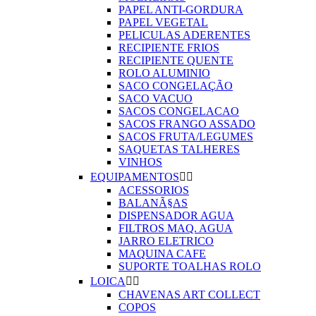
PAPEL ANTI-GORDURA
PAPEL VEGETAL
PELICULAS ADERENTES
RECIPIENTE FRIOS
RECIPIENTE QUENTE
ROLO ALUMINIO
SACO CONGELAÇÃO
SACO VACUO
SACOS CONGELACAO
SACOS FRANGO ASSADO
SACOS FRUTA/LEGUMES
SAQUETAS TALHERES
VINHOS
EQUIPAMENTOS


ACESSORIOS
BALANÃ§AS
DISPENSADOR AGUA
FILTROS MAQ. AGUA
JARRO ELETRICO
MAQUINA CAFE
SUPORTE TOALHAS ROLO
LOICA


CHAVENAS ART COLLECT
COPOS