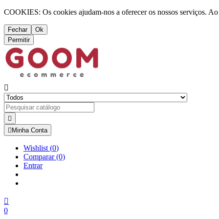
COOKIES: Os cookies ajudam-nos a oferecer os nossos serviços. Ao ut
Fechar
Ok
Permitir



Minha Conta
Wishlist
(
0
)
Comparar
(0)
Entrar

0