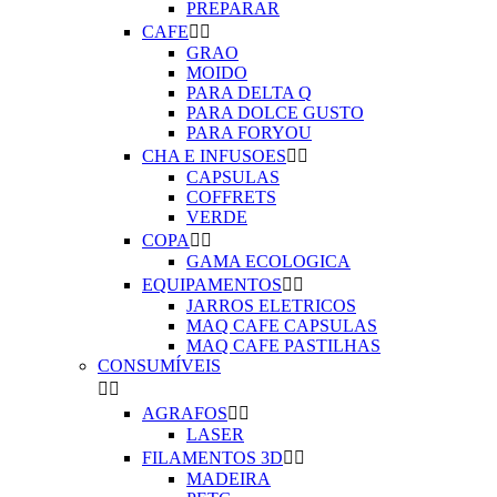
PREPARAR
CAFE


GRAO
MOIDO
PARA DELTA Q
PARA DOLCE GUSTO
PARA FORYOU
CHA E INFUSOES


CAPSULAS
COFFRETS
VERDE
COPA


GAMA ECOLOGICA
EQUIPAMENTOS


JARROS ELETRICOS
MAQ CAFE CAPSULAS
MAQ CAFE PASTILHAS
CONSUMÍVEIS


AGRAFOS


LASER
FILAMENTOS 3D


MADEIRA