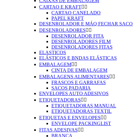
CAIXAS DE EMBALAGEM
CARTAO E KRAFT


CARTAO CANELADO
PAPEL KRAFT
DESENROLADOR E MÁQ FECHAR SACO
DESENROLADORES


DESENROLADOR FITA
DESENROLADORES FILM
DESENROLADORES FITAS
ELASTICOS
ELÁSTICOS E BNDAS ELÁSTICAS
EMBALAGEM


CINTA DE EMBALAGEM
EMBALAGENS ALIMENTARES


FRASCOS E GARRAFAS
SACOS PADARIA
ENVELOPES AUTO ADESIVOS
ETIQUETADORAS


ETIQUETADORAS MANUAL
ETIQUETADORAS TEXTIL
ETIQUETAS E ENVELOPES


ENVELOPE PACKINGLIST
FITAS ADESIVAS


BRANCA