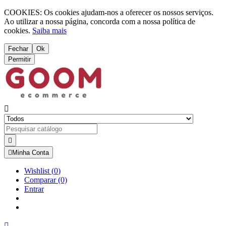
COOKIES: Os cookies ajudam-nos a oferecer os nossos serviços.
Ao utilizar a nossa página, concorda com a nossa política de
cookies.
Saiba mais
Fechar
Ok
Permitir



Minha Conta
Wishlist
(
0
)
Comparar
(0)
Entrar
