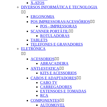
X-ATOS
DIVERSOS INFORMÁTICA E TECNOLOGIA


ERGONOMIA
POS IMPRESSORAS/ACESSÓRIOS


POS - IMPRESSORAS
SCANNER PORTÁTIL


ROTULADORAS
TABLETS
TELEFONES E GRAVADORES
ELETRÓNICA


ACESSORIOS


ABRACADEIRA
ANTI-ESTATICA


KITS E ACESSORIOS
CABOS E ADAPTADORES


CABO TV
CARREGADORES
EXTENSOES E TOMADAS
RCA
COMPONENTES


AUTOMOVEL