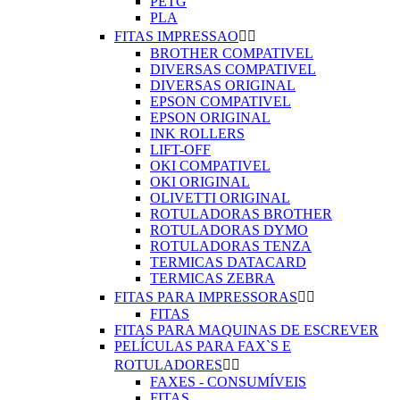
PETG
PLA
FITAS IMPRESSAO


BROTHER COMPATIVEL
DIVERSAS COMPATIVEL
DIVERSAS ORIGINAL
EPSON COMPATIVEL
EPSON ORIGINAL
INK ROLLERS
LIFT-OFF
OKI COMPATIVEL
OKI ORIGINAL
OLIVETTI ORIGINAL
ROTULADORAS BROTHER
ROTULADORAS DYMO
ROTULADORAS TENZA
TERMICAS DATACARD
TERMICAS ZEBRA
FITAS PARA IMPRESSORAS


FITAS
FITAS PARA MAQUINAS DE ESCREVER
PELÍCULAS PARA FAX`S E
ROTULADORES


FAXES - CONSUMÍVEIS
FITAS