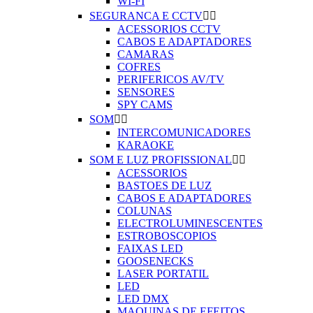
WI-FI
SEGURANCA E CCTV


ACESSORIOS CCTV
CABOS E ADAPTADORES
CAMARAS
COFRES
PERIFERICOS AV/TV
SENSORES
SPY CAMS
SOM


INTERCOMUNICADORES
KARAOKE
SOM E LUZ PROFISSIONAL


ACESSORIOS
BASTOES DE LUZ
CABOS E ADAPTADORES
COLUNAS
ELECTROLUMINESCENTES
ESTROBOSCOPIOS
FAIXAS LED
GOOSENECKS
LASER PORTATIL
LED
LED DMX
MAQUINAS DE EFEITOS