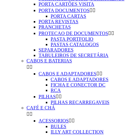
PORTA CARTÕES VISITA
PORTA DOCUMENTOS


PORTA CARTAS
PORTA REVISTAS
PRANCHETAS
PROTECAO DE DOCUMENTOS


PASTA PORTFOLIO
PASTAS CATALOGOS
SEPARADORES
TABULEIROS DE SECRETÁRIA
CABOS E BATERIAS


CABOS E ADAPTADORES


CABOS E ADAPTADORES
FICHA E CONECTOR DC
RCA
PILHAS


PILHAS RECARREGAVEIS
CAFÉ E CHÁ


ACESSORIOS


BULES
ILLY ART COLLECTION