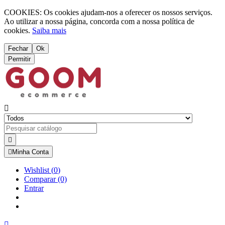
COOKIES: Os cookies ajudam-nos a oferecer os nossos serviços.
Ao utilizar a nossa página, concorda com a nossa política de
cookies.
Saiba mais
Fechar
Ok
Permitir



Minha Conta
Wishlist
(
0
)
Comparar
(0)
Entrar
