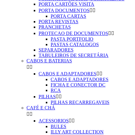
PORTA CARTÕES VISITA
PORTA DOCUMENTOS


PORTA CARTAS
PORTA REVISTAS
PRANCHETAS
PROTECAO DE DOCUMENTOS


PASTA PORTFOLIO
PASTAS CATALOGOS
SEPARADORES
TABULEIROS DE SECRETÁRIA
CABOS E BATERIAS


CABOS E ADAPTADORES


CABOS E ADAPTADORES
FICHA E CONECTOR DC
RCA
PILHAS


PILHAS RECARREGAVEIS
CAFÉ E CHÁ


ACESSORIOS


BULES
ILLY ART COLLECTION