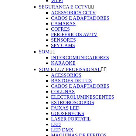
WI-FI
SEGURANCA E CCTV


ACESSORIOS CCTV
CABOS E ADAPTADORES
CAMARAS
COFRES
PERIFERICOS AV/TV
SENSORES
SPY CAMS
SOM


INTERCOMUNICADORES
KARAOKE
SOM E LUZ PROFISSIONAL


ACESSORIOS
BASTOES DE LUZ
CABOS E ADAPTADORES
COLUNAS
ELECTROLUMINESCENTES
ESTROBOSCOPIOS
FAIXAS LED
GOOSENECKS
LASER PORTATIL
LED
LED DMX
MAQUINAS DE EFEITOS