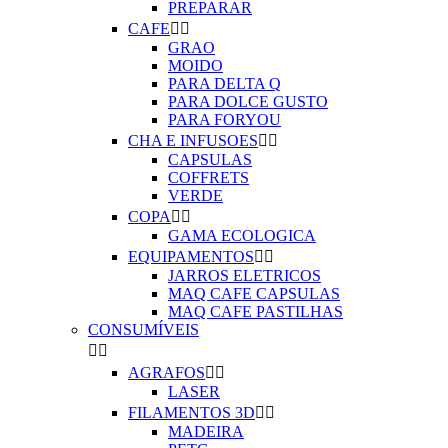
PREPARAR
CAFE


GRAO
MOIDO
PARA DELTA Q
PARA DOLCE GUSTO
PARA FORYOU
CHA E INFUSOES


CAPSULAS
COFFRETS
VERDE
COPA


GAMA ECOLOGICA
EQUIPAMENTOS


JARROS ELETRICOS
MAQ CAFE CAPSULAS
MAQ CAFE PASTILHAS
CONSUMÍVEIS


AGRAFOS


LASER
FILAMENTOS 3D


MADEIRA