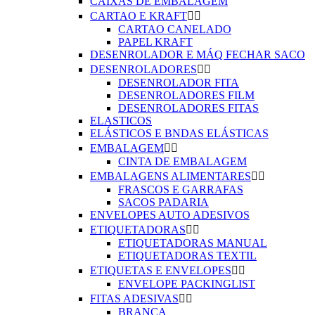
CAIXAS DE EMBALAGEM
CARTAO E KRAFT


CARTAO CANELADO
PAPEL KRAFT
DESENROLADOR E MÁQ FECHAR SACO
DESENROLADORES


DESENROLADOR FITA
DESENROLADORES FILM
DESENROLADORES FITAS
ELASTICOS
ELÁSTICOS E BNDAS ELÁSTICAS
EMBALAGEM


CINTA DE EMBALAGEM
EMBALAGENS ALIMENTARES


FRASCOS E GARRAFAS
SACOS PADARIA
ENVELOPES AUTO ADESIVOS
ETIQUETADORAS


ETIQUETADORAS MANUAL
ETIQUETADORAS TEXTIL
ETIQUETAS E ENVELOPES


ENVELOPE PACKINGLIST
FITAS ADESIVAS


BRANCA