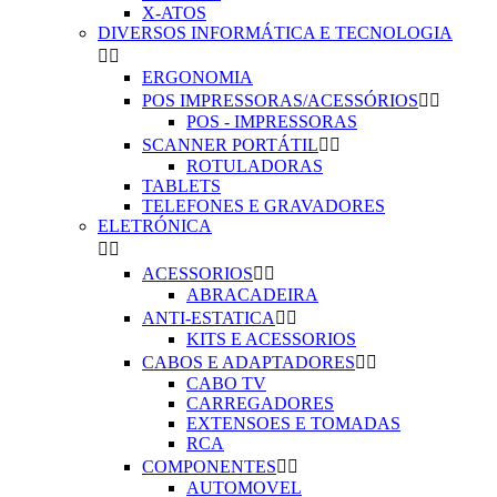
X-ATOS
DIVERSOS INFORMÁTICA E TECNOLOGIA


ERGONOMIA
POS IMPRESSORAS/ACESSÓRIOS


POS - IMPRESSORAS
SCANNER PORTÁTIL


ROTULADORAS
TABLETS
TELEFONES E GRAVADORES
ELETRÓNICA


ACESSORIOS


ABRACADEIRA
ANTI-ESTATICA


KITS E ACESSORIOS
CABOS E ADAPTADORES


CABO TV
CARREGADORES
EXTENSOES E TOMADAS
RCA
COMPONENTES


AUTOMOVEL