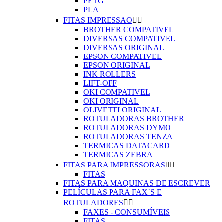
PETG
PLA
FITAS IMPRESSAO


BROTHER COMPATIVEL
DIVERSAS COMPATIVEL
DIVERSAS ORIGINAL
EPSON COMPATIVEL
EPSON ORIGINAL
INK ROLLERS
LIFT-OFF
OKI COMPATIVEL
OKI ORIGINAL
OLIVETTI ORIGINAL
ROTULADORAS BROTHER
ROTULADORAS DYMO
ROTULADORAS TENZA
TERMICAS DATACARD
TERMICAS ZEBRA
FITAS PARA IMPRESSORAS


FITAS
FITAS PARA MAQUINAS DE ESCREVER
PELÍCULAS PARA FAX`S E
ROTULADORES


FAXES - CONSUMÍVEIS
FITAS