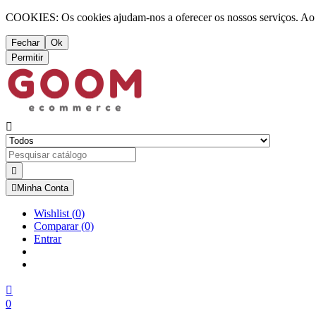
COOKIES: Os cookies ajudam-nos a oferecer os nossos serviços. Ao ut
Fechar
Ok
Permitir



Minha Conta
Wishlist
(
0
)
Comparar
(0)
Entrar

0