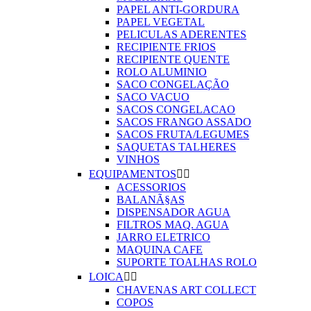
PAPEL ANTI-GORDURA
PAPEL VEGETAL
PELICULAS ADERENTES
RECIPIENTE FRIOS
RECIPIENTE QUENTE
ROLO ALUMINIO
SACO CONGELAÇÃO
SACO VACUO
SACOS CONGELACAO
SACOS FRANGO ASSADO
SACOS FRUTA/LEGUMES
SAQUETAS TALHERES
VINHOS
EQUIPAMENTOS


ACESSORIOS
BALANÃ§AS
DISPENSADOR AGUA
FILTROS MAQ. AGUA
JARRO ELETRICO
MAQUINA CAFE
SUPORTE TOALHAS ROLO
LOICA


CHAVENAS ART COLLECT
COPOS