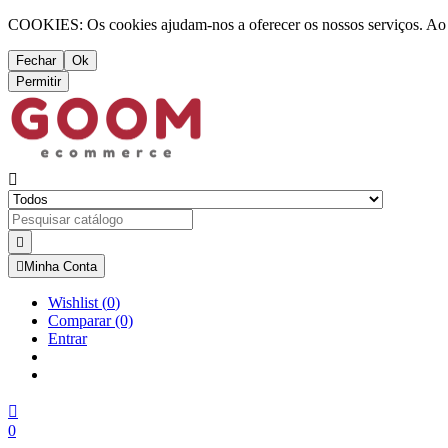
COOKIES: Os cookies ajudam-nos a oferecer os nossos serviços. Ao ut
Fechar
Ok
Permitir



Minha Conta
Wishlist
(
0
)
Comparar
(0)
Entrar

0