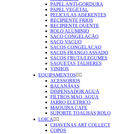
PAPEL ANTI-GORDURA
PAPEL VEGETAL
PELICULAS ADERENTES
RECIPIENTE FRIOS
RECIPIENTE QUENTE
ROLO ALUMINIO
SACO CONGELAÇÃO
SACO VACUO
SACOS CONGELACAO
SACOS FRANGO ASSADO
SACOS FRUTA/LEGUMES
SAQUETAS TALHERES
VINHOS
EQUIPAMENTOS


ACESSORIOS
BALANÃ§AS
DISPENSADOR AGUA
FILTROS MAQ. AGUA
JARRO ELETRICO
MAQUINA CAFE
SUPORTE TOALHAS ROLO
LOICA


CHAVENAS ART COLLECT
COPOS