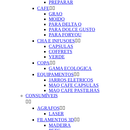
PREPARAR
CAFE


GRAO
MOIDO
PARA DELTA Q
PARA DOLCE GUSTO
PARA FORYOU
CHA E INFUSOES


CAPSULAS
COFFRETS
VERDE
COPA


GAMA ECOLOGICA
EQUIPAMENTOS


JARROS ELETRICOS
MAQ CAFE CAPSULAS
MAQ CAFE PASTILHAS
CONSUMÍVEIS


AGRAFOS


LASER
FILAMENTOS 3D


MADEIRA