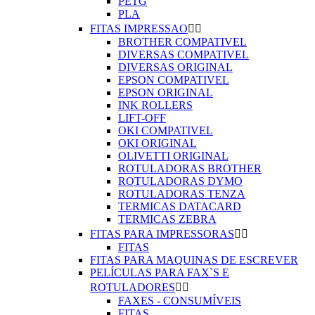
PETG
PLA
FITAS IMPRESSAO


BROTHER COMPATIVEL
DIVERSAS COMPATIVEL
DIVERSAS ORIGINAL
EPSON COMPATIVEL
EPSON ORIGINAL
INK ROLLERS
LIFT-OFF
OKI COMPATIVEL
OKI ORIGINAL
OLIVETTI ORIGINAL
ROTULADORAS BROTHER
ROTULADORAS DYMO
ROTULADORAS TENZA
TERMICAS DATACARD
TERMICAS ZEBRA
FITAS PARA IMPRESSORAS


FITAS
FITAS PARA MAQUINAS DE ESCREVER
PELÍCULAS PARA FAX`S E
ROTULADORES


FAXES - CONSUMÍVEIS
FITAS