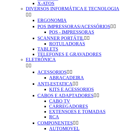
X-ATOS
DIVERSOS INFORMÁTICA E TECNOLOGIA


ERGONOMIA
POS IMPRESSORAS/ACESSÓRIOS


POS - IMPRESSORAS
SCANNER PORTÁTIL


ROTULADORAS
TABLETS
TELEFONES E GRAVADORES
ELETRÓNICA


ACESSORIOS


ABRACADEIRA
ANTI-ESTATICA


KITS E ACESSORIOS
CABOS E ADAPTADORES


CABO TV
CARREGADORES
EXTENSOES E TOMADAS
RCA
COMPONENTES


AUTOMOVEL