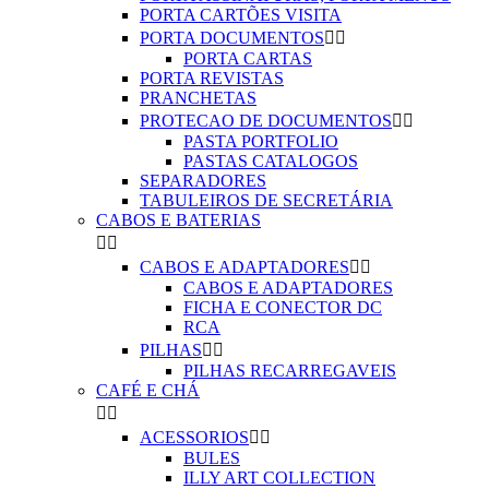
PORTA CARTÕES VISITA
PORTA DOCUMENTOS


PORTA CARTAS
PORTA REVISTAS
PRANCHETAS
PROTECAO DE DOCUMENTOS


PASTA PORTFOLIO
PASTAS CATALOGOS
SEPARADORES
TABULEIROS DE SECRETÁRIA
CABOS E BATERIAS


CABOS E ADAPTADORES


CABOS E ADAPTADORES
FICHA E CONECTOR DC
RCA
PILHAS


PILHAS RECARREGAVEIS
CAFÉ E CHÁ


ACESSORIOS


BULES
ILLY ART COLLECTION