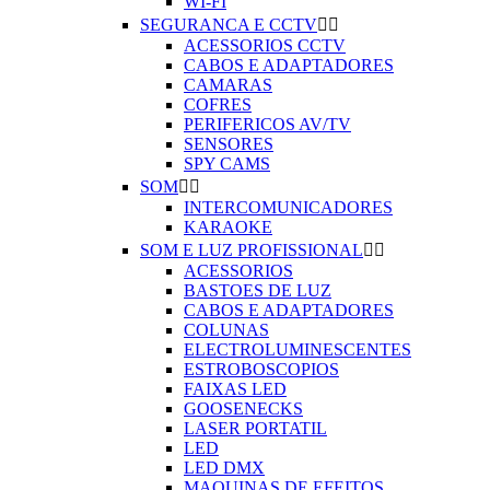
WI-FI
SEGURANCA E CCTV


ACESSORIOS CCTV
CABOS E ADAPTADORES
CAMARAS
COFRES
PERIFERICOS AV/TV
SENSORES
SPY CAMS
SOM


INTERCOMUNICADORES
KARAOKE
SOM E LUZ PROFISSIONAL


ACESSORIOS
BASTOES DE LUZ
CABOS E ADAPTADORES
COLUNAS
ELECTROLUMINESCENTES
ESTROBOSCOPIOS
FAIXAS LED
GOOSENECKS
LASER PORTATIL
LED
LED DMX
MAQUINAS DE EFEITOS