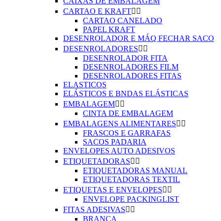
CAIXAS DE EMBALAGEM
CARTAO E KRAFT


CARTAO CANELADO
PAPEL KRAFT
DESENROLADOR E MÁQ FECHAR SACO
DESENROLADORES


DESENROLADOR FITA
DESENROLADORES FILM
DESENROLADORES FITAS
ELASTICOS
ELÁSTICOS E BNDAS ELÁSTICAS
EMBALAGEM


CINTA DE EMBALAGEM
EMBALAGENS ALIMENTARES


FRASCOS E GARRAFAS
SACOS PADARIA
ENVELOPES AUTO ADESIVOS
ETIQUETADORAS


ETIQUETADORAS MANUAL
ETIQUETADORAS TEXTIL
ETIQUETAS E ENVELOPES


ENVELOPE PACKINGLIST
FITAS ADESIVAS


BRANCA