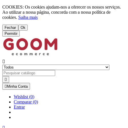
COOKIES: Os cookies ajudam-nos a oferecer os nossos serviços.
Ao utilizar a nossa página, concorda com a nossa política de
cookies.
Saiba mais
Fechar
Ok
Permitir



Minha Conta
Wishlist
(
0
)
Comparar
(0)
Entrar
