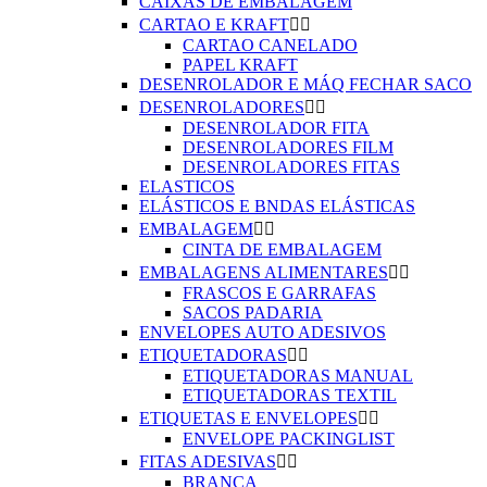
CAIXAS DE EMBALAGEM
CARTAO E KRAFT


CARTAO CANELADO
PAPEL KRAFT
DESENROLADOR E MÁQ FECHAR SACO
DESENROLADORES


DESENROLADOR FITA
DESENROLADORES FILM
DESENROLADORES FITAS
ELASTICOS
ELÁSTICOS E BNDAS ELÁSTICAS
EMBALAGEM


CINTA DE EMBALAGEM
EMBALAGENS ALIMENTARES


FRASCOS E GARRAFAS
SACOS PADARIA
ENVELOPES AUTO ADESIVOS
ETIQUETADORAS


ETIQUETADORAS MANUAL
ETIQUETADORAS TEXTIL
ETIQUETAS E ENVELOPES


ENVELOPE PACKINGLIST
FITAS ADESIVAS


BRANCA