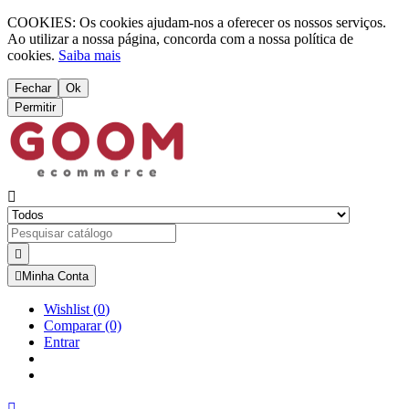
COOKIES: Os cookies ajudam-nos a oferecer os nossos serviços.
Ao utilizar a nossa página, concorda com a nossa política de
cookies.
Saiba mais
Fechar
Ok
Permitir



Minha Conta
Wishlist
(
0
)
Comparar
(0)
Entrar
