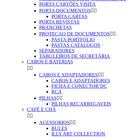
PORTA CARTÕES VISITA
PORTA DOCUMENTOS


PORTA CARTAS
PORTA REVISTAS
PRANCHETAS
PROTECAO DE DOCUMENTOS


PASTA PORTFOLIO
PASTAS CATALOGOS
SEPARADORES
TABULEIROS DE SECRETÁRIA
CABOS E BATERIAS


CABOS E ADAPTADORES


CABOS E ADAPTADORES
FICHA E CONECTOR DC
RCA
PILHAS


PILHAS RECARREGAVEIS
CAFÉ E CHÁ


ACESSORIOS


BULES
ILLY ART COLLECTION