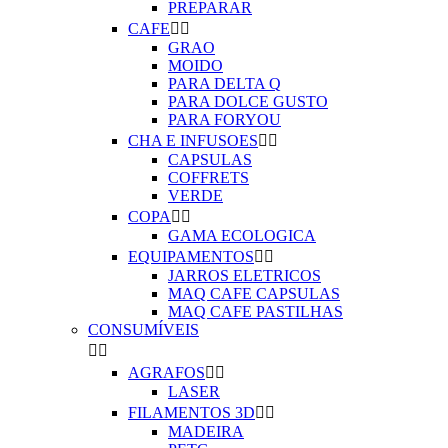
PREPARAR
CAFE


GRAO
MOIDO
PARA DELTA Q
PARA DOLCE GUSTO
PARA FORYOU
CHA E INFUSOES


CAPSULAS
COFFRETS
VERDE
COPA


GAMA ECOLOGICA
EQUIPAMENTOS


JARROS ELETRICOS
MAQ CAFE CAPSULAS
MAQ CAFE PASTILHAS
CONSUMÍVEIS


AGRAFOS


LASER
FILAMENTOS 3D


MADEIRA