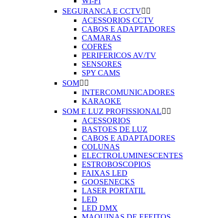
WI-FI
SEGURANCA E CCTV


ACESSORIOS CCTV
CABOS E ADAPTADORES
CAMARAS
COFRES
PERIFERICOS AV/TV
SENSORES
SPY CAMS
SOM


INTERCOMUNICADORES
KARAOKE
SOM E LUZ PROFISSIONAL


ACESSORIOS
BASTOES DE LUZ
CABOS E ADAPTADORES
COLUNAS
ELECTROLUMINESCENTES
ESTROBOSCOPIOS
FAIXAS LED
GOOSENECKS
LASER PORTATIL
LED
LED DMX
MAQUINAS DE EFEITOS