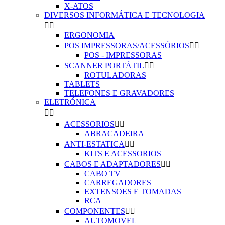
X-ATOS
DIVERSOS INFORMÁTICA E TECNOLOGIA


ERGONOMIA
POS IMPRESSORAS/ACESSÓRIOS


POS - IMPRESSORAS
SCANNER PORTÁTIL


ROTULADORAS
TABLETS
TELEFONES E GRAVADORES
ELETRÓNICA


ACESSORIOS


ABRACADEIRA
ANTI-ESTATICA


KITS E ACESSORIOS
CABOS E ADAPTADORES


CABO TV
CARREGADORES
EXTENSOES E TOMADAS
RCA
COMPONENTES


AUTOMOVEL