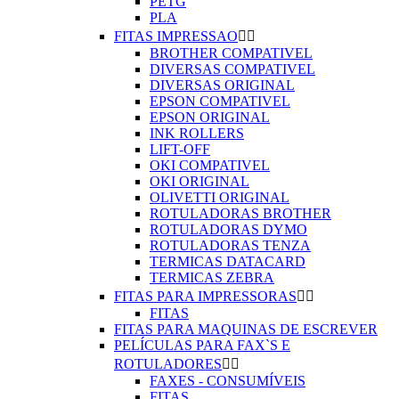
PETG
PLA
FITAS IMPRESSAO


BROTHER COMPATIVEL
DIVERSAS COMPATIVEL
DIVERSAS ORIGINAL
EPSON COMPATIVEL
EPSON ORIGINAL
INK ROLLERS
LIFT-OFF
OKI COMPATIVEL
OKI ORIGINAL
OLIVETTI ORIGINAL
ROTULADORAS BROTHER
ROTULADORAS DYMO
ROTULADORAS TENZA
TERMICAS DATACARD
TERMICAS ZEBRA
FITAS PARA IMPRESSORAS


FITAS
FITAS PARA MAQUINAS DE ESCREVER
PELÍCULAS PARA FAX`S E
ROTULADORES


FAXES - CONSUMÍVEIS
FITAS