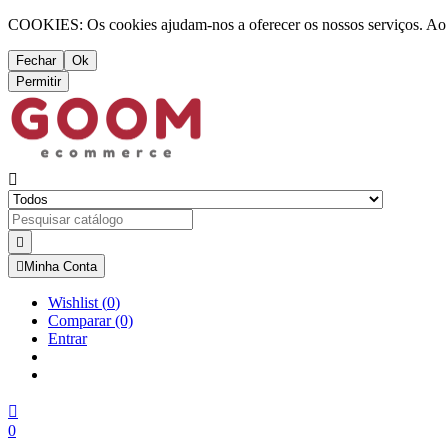
COOKIES: Os cookies ajudam-nos a oferecer os nossos serviços. Ao ut
Fechar
Ok
Permitir



Minha Conta
Wishlist
(
0
)
Comparar
(0)
Entrar

0