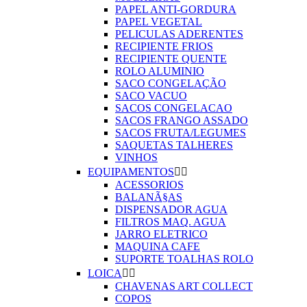
PAPEL ANTI-GORDURA
PAPEL VEGETAL
PELICULAS ADERENTES
RECIPIENTE FRIOS
RECIPIENTE QUENTE
ROLO ALUMINIO
SACO CONGELAÇÃO
SACO VACUO
SACOS CONGELACAO
SACOS FRANGO ASSADO
SACOS FRUTA/LEGUMES
SAQUETAS TALHERES
VINHOS
EQUIPAMENTOS


ACESSORIOS
BALANÃ§AS
DISPENSADOR AGUA
FILTROS MAQ. AGUA
JARRO ELETRICO
MAQUINA CAFE
SUPORTE TOALHAS ROLO
LOICA


CHAVENAS ART COLLECT
COPOS