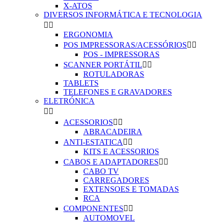
X-ATOS
DIVERSOS INFORMÁTICA E TECNOLOGIA


ERGONOMIA
POS IMPRESSORAS/ACESSÓRIOS


POS - IMPRESSORAS
SCANNER PORTÁTIL


ROTULADORAS
TABLETS
TELEFONES E GRAVADORES
ELETRÓNICA


ACESSORIOS


ABRACADEIRA
ANTI-ESTATICA


KITS E ACESSORIOS
CABOS E ADAPTADORES


CABO TV
CARREGADORES
EXTENSOES E TOMADAS
RCA
COMPONENTES


AUTOMOVEL