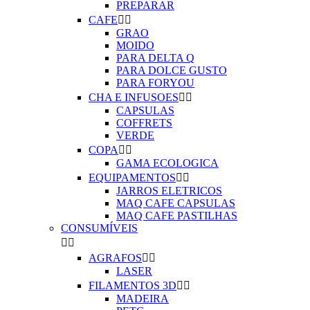
PREPARAR
CAFE


GRAO
MOIDO
PARA DELTA Q
PARA DOLCE GUSTO
PARA FORYOU
CHA E INFUSOES


CAPSULAS
COFFRETS
VERDE
COPA


GAMA ECOLOGICA
EQUIPAMENTOS


JARROS ELETRICOS
MAQ CAFE CAPSULAS
MAQ CAFE PASTILHAS
CONSUMÍVEIS


AGRAFOS


LASER
FILAMENTOS 3D


MADEIRA