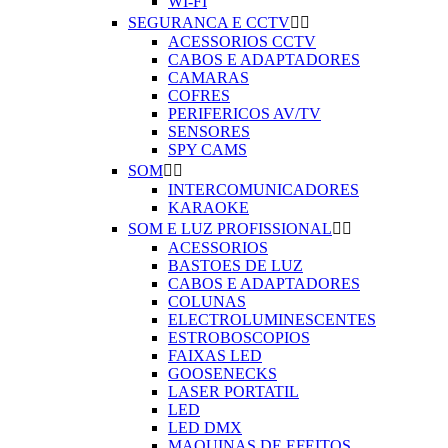
WI-FI
SEGURANCA E CCTV


ACESSORIOS CCTV
CABOS E ADAPTADORES
CAMARAS
COFRES
PERIFERICOS AV/TV
SENSORES
SPY CAMS
SOM


INTERCOMUNICADORES
KARAOKE
SOM E LUZ PROFISSIONAL


ACESSORIOS
BASTOES DE LUZ
CABOS E ADAPTADORES
COLUNAS
ELECTROLUMINESCENTES
ESTROBOSCOPIOS
FAIXAS LED
GOOSENECKS
LASER PORTATIL
LED
LED DMX
MAQUINAS DE EFEITOS