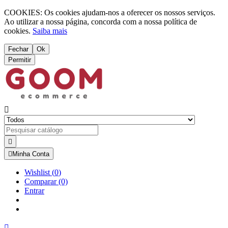
COOKIES: Os cookies ajudam-nos a oferecer os nossos serviços.
Ao utilizar a nossa página, concorda com a nossa política de
cookies.
Saiba mais
Fechar
Ok
Permitir



Minha Conta
Wishlist
(
0
)
Comparar
(0)
Entrar
