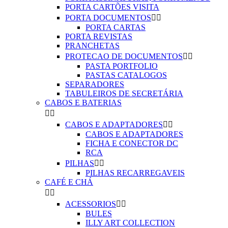
PORTA CARTÕES VISITA
PORTA DOCUMENTOS


PORTA CARTAS
PORTA REVISTAS
PRANCHETAS
PROTECAO DE DOCUMENTOS


PASTA PORTFOLIO
PASTAS CATALOGOS
SEPARADORES
TABULEIROS DE SECRETÁRIA
CABOS E BATERIAS


CABOS E ADAPTADORES


CABOS E ADAPTADORES
FICHA E CONECTOR DC
RCA
PILHAS


PILHAS RECARREGAVEIS
CAFÉ E CHÁ


ACESSORIOS


BULES
ILLY ART COLLECTION