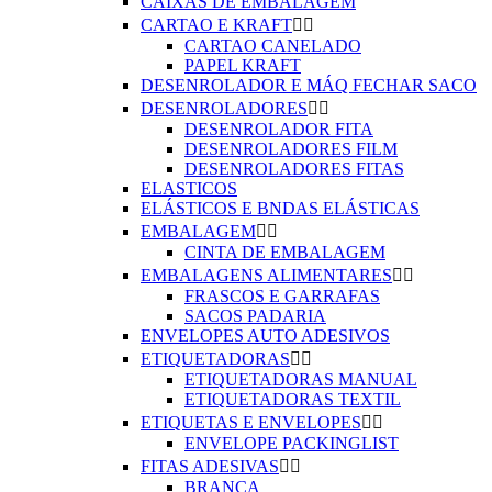
CAIXAS DE EMBALAGEM
CARTAO E KRAFT


CARTAO CANELADO
PAPEL KRAFT
DESENROLADOR E MÁQ FECHAR SACO
DESENROLADORES


DESENROLADOR FITA
DESENROLADORES FILM
DESENROLADORES FITAS
ELASTICOS
ELÁSTICOS E BNDAS ELÁSTICAS
EMBALAGEM


CINTA DE EMBALAGEM
EMBALAGENS ALIMENTARES


FRASCOS E GARRAFAS
SACOS PADARIA
ENVELOPES AUTO ADESIVOS
ETIQUETADORAS


ETIQUETADORAS MANUAL
ETIQUETADORAS TEXTIL
ETIQUETAS E ENVELOPES


ENVELOPE PACKINGLIST
FITAS ADESIVAS


BRANCA