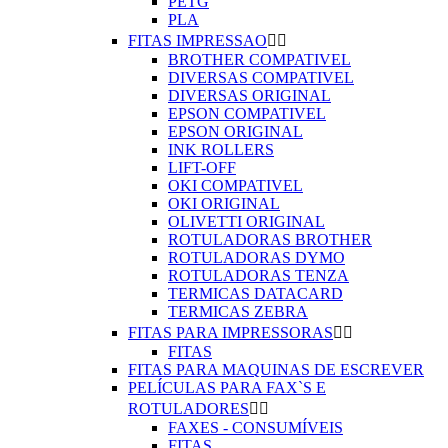
PETG
PLA
FITAS IMPRESSAO


BROTHER COMPATIVEL
DIVERSAS COMPATIVEL
DIVERSAS ORIGINAL
EPSON COMPATIVEL
EPSON ORIGINAL
INK ROLLERS
LIFT-OFF
OKI COMPATIVEL
OKI ORIGINAL
OLIVETTI ORIGINAL
ROTULADORAS BROTHER
ROTULADORAS DYMO
ROTULADORAS TENZA
TERMICAS DATACARD
TERMICAS ZEBRA
FITAS PARA IMPRESSORAS


FITAS
FITAS PARA MAQUINAS DE ESCREVER
PELÍCULAS PARA FAX`S E
ROTULADORES


FAXES - CONSUMÍVEIS
FITAS