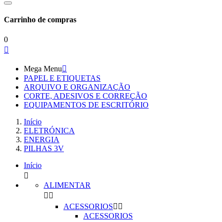
Carrinho de compras
0

Mega Menu

PAPEL E ETIQUETAS
ARQUIVO E ORGANIZAÇÃO
CORTE, ADESIVOS E CORREÇÃO
EQUIPAMENTOS DE ESCRITÓRIO
Início
ELETRÓNICA
ENERGIA
PILHAS 3V
Início

ALIMENTAR


ACESSORIOS


ACESSORIOS