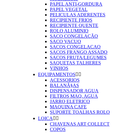
PAPEL ANTI-GORDURA
PAPEL VEGETAL
PELICULAS ADERENTES
RECIPIENTE FRIOS
RECIPIENTE QUENTE
ROLO ALUMINIO
SACO CONGELAÇÃO
SACO VACUO
SACOS CONGELACAO
SACOS FRANGO ASSADO
SACOS FRUTA/LEGUMES
SAQUETAS TALHERES
VINHOS
EQUIPAMENTOS


ACESSORIOS
BALANÃ§AS
DISPENSADOR AGUA
FILTROS MAQ. AGUA
JARRO ELETRICO
MAQUINA CAFE
SUPORTE TOALHAS ROLO
LOICA


CHAVENAS ART COLLECT
COPOS