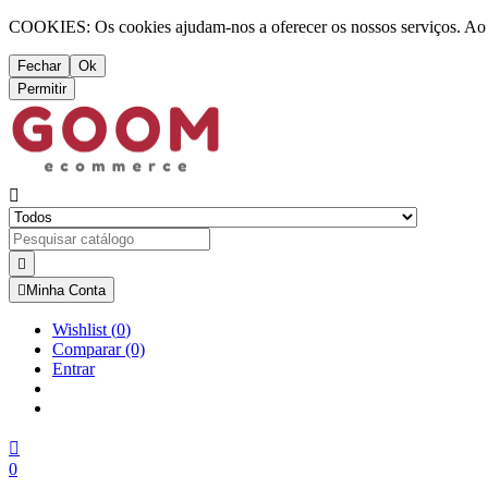
COOKIES: Os cookies ajudam-nos a oferecer os nossos serviços. Ao ut
Fechar
Ok
Permitir



Minha Conta
Wishlist
(
0
)
Comparar
(0)
Entrar

0