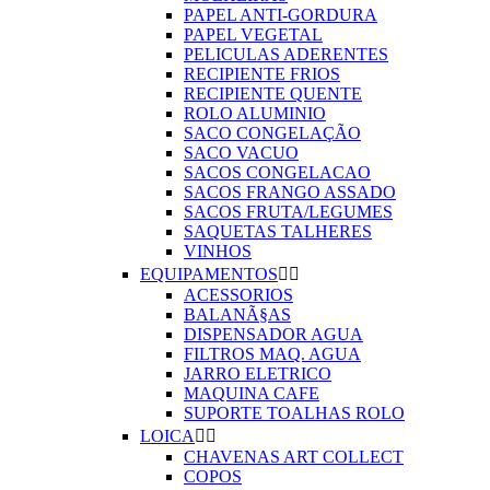
PAPEL ANTI-GORDURA
PAPEL VEGETAL
PELICULAS ADERENTES
RECIPIENTE FRIOS
RECIPIENTE QUENTE
ROLO ALUMINIO
SACO CONGELAÇÃO
SACO VACUO
SACOS CONGELACAO
SACOS FRANGO ASSADO
SACOS FRUTA/LEGUMES
SAQUETAS TALHERES
VINHOS
EQUIPAMENTOS


ACESSORIOS
BALANÃ§AS
DISPENSADOR AGUA
FILTROS MAQ. AGUA
JARRO ELETRICO
MAQUINA CAFE
SUPORTE TOALHAS ROLO
LOICA


CHAVENAS ART COLLECT
COPOS