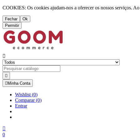
COOKIES: Os cookies ajudam-nos a oferecer os nossos serviços. Ao ut
Fechar
Ok
Permitir



Minha Conta
Wishlist
(
0
)
Comparar
(0)
Entrar

0