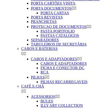
PORTA CARTÕES VISITA
PORTA DOCUMENTOS


PORTA CARTAS
PORTA REVISTAS
PRANCHETAS
PROTECAO DE DOCUMENTOS


PASTA PORTFOLIO
PASTAS CATALOGOS
SEPARADORES
TABULEIROS DE SECRETÁRIA
CABOS E BATERIAS


CABOS E ADAPTADORES


CABOS E ADAPTADORES
FICHA E CONECTOR DC
RCA
PILHAS


PILHAS RECARREGAVEIS
CAFÉ E CHÁ


ACESSORIOS


BULES
ILLY ART COLLECTION