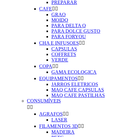
PREPARAR
CAFE


GRAO
MOIDO
PARA DELTA Q
PARA DOLCE GUSTO
PARA FORYOU
CHA E INFUSOES


CAPSULAS
COFFRETS
VERDE
COPA


GAMA ECOLOGICA
EQUIPAMENTOS


JARROS ELETRICOS
MAQ CAFE CAPSULAS
MAQ CAFE PASTILHAS
CONSUMÍVEIS


AGRAFOS


LASER
FILAMENTOS 3D


MADEIRA