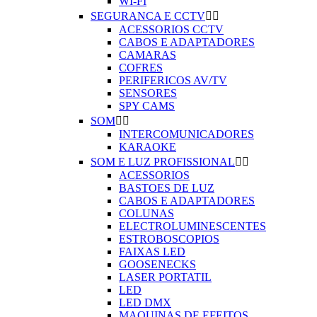
WI-FI
SEGURANCA E CCTV


ACESSORIOS CCTV
CABOS E ADAPTADORES
CAMARAS
COFRES
PERIFERICOS AV/TV
SENSORES
SPY CAMS
SOM


INTERCOMUNICADORES
KARAOKE
SOM E LUZ PROFISSIONAL


ACESSORIOS
BASTOES DE LUZ
CABOS E ADAPTADORES
COLUNAS
ELECTROLUMINESCENTES
ESTROBOSCOPIOS
FAIXAS LED
GOOSENECKS
LASER PORTATIL
LED
LED DMX
MAQUINAS DE EFEITOS