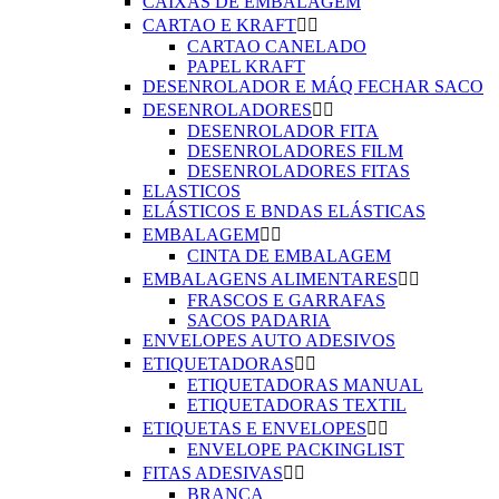
CAIXAS DE EMBALAGEM
CARTAO E KRAFT


CARTAO CANELADO
PAPEL KRAFT
DESENROLADOR E MÁQ FECHAR SACO
DESENROLADORES


DESENROLADOR FITA
DESENROLADORES FILM
DESENROLADORES FITAS
ELASTICOS
ELÁSTICOS E BNDAS ELÁSTICAS
EMBALAGEM


CINTA DE EMBALAGEM
EMBALAGENS ALIMENTARES


FRASCOS E GARRAFAS
SACOS PADARIA
ENVELOPES AUTO ADESIVOS
ETIQUETADORAS


ETIQUETADORAS MANUAL
ETIQUETADORAS TEXTIL
ETIQUETAS E ENVELOPES


ENVELOPE PACKINGLIST
FITAS ADESIVAS


BRANCA