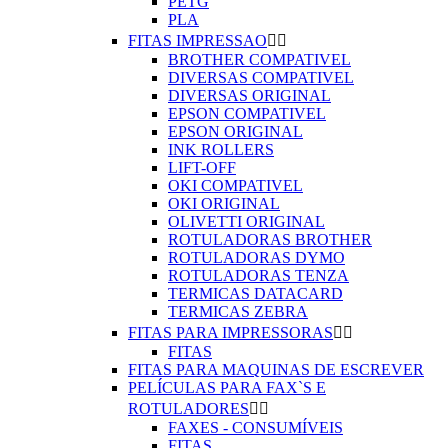
PETG
PLA
FITAS IMPRESSAO


BROTHER COMPATIVEL
DIVERSAS COMPATIVEL
DIVERSAS ORIGINAL
EPSON COMPATIVEL
EPSON ORIGINAL
INK ROLLERS
LIFT-OFF
OKI COMPATIVEL
OKI ORIGINAL
OLIVETTI ORIGINAL
ROTULADORAS BROTHER
ROTULADORAS DYMO
ROTULADORAS TENZA
TERMICAS DATACARD
TERMICAS ZEBRA
FITAS PARA IMPRESSORAS


FITAS
FITAS PARA MAQUINAS DE ESCREVER
PELÍCULAS PARA FAX`S E
ROTULADORES


FAXES - CONSUMÍVEIS
FITAS