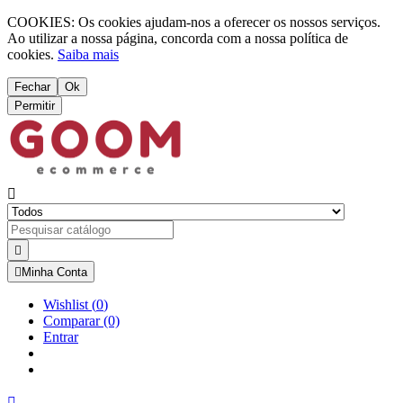
COOKIES: Os cookies ajudam-nos a oferecer os nossos serviços.
Ao utilizar a nossa página, concorda com a nossa política de
cookies.
Saiba mais
Fechar
Ok
Permitir



Minha Conta
Wishlist
(
0
)
Comparar
(0)
Entrar
