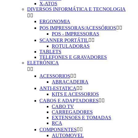
X-ATOS
DIVERSOS INFORMÁTICA E TECNOLOGIA


ERGONOMIA
POS IMPRESSORAS/ACESSÓRIOS


POS - IMPRESSORAS
SCANNER PORTÁTIL


ROTULADORAS
TABLETS
TELEFONES E GRAVADORES
ELETRÓNICA


ACESSORIOS


ABRACADEIRA
ANTI-ESTATICA


KITS E ACESSORIOS
CABOS E ADAPTADORES


CABO TV
CARREGADORES
EXTENSOES E TOMADAS
RCA
COMPONENTES


AUTOMOVEL