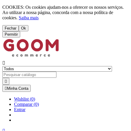
COOKIES: Os cookies ajudam-nos a oferecer os nossos serviços.
Ao utilizar a nossa página, concorda com a nossa política de
cookies.
Saiba mais
Fechar
Ok
Permitir



Minha Conta
Wishlist
(
0
)
Comparar
(0)
Entrar
