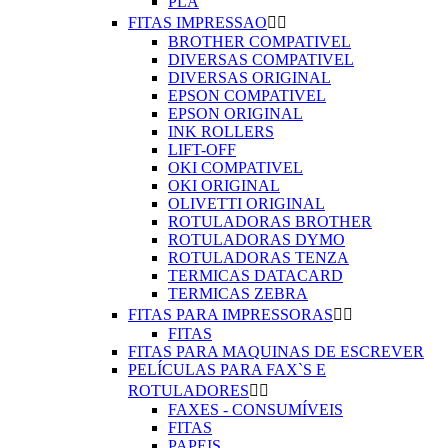
PLA
FITAS IMPRESSAO


BROTHER COMPATIVEL
DIVERSAS COMPATIVEL
DIVERSAS ORIGINAL
EPSON COMPATIVEL
EPSON ORIGINAL
INK ROLLERS
LIFT-OFF
OKI COMPATIVEL
OKI ORIGINAL
OLIVETTI ORIGINAL
ROTULADORAS BROTHER
ROTULADORAS DYMO
ROTULADORAS TENZA
TERMICAS DATACARD
TERMICAS ZEBRA
FITAS PARA IMPRESSORAS


FITAS
FITAS PARA MAQUINAS DE ESCREVER
PELÍCULAS PARA FAX`S E
ROTULADORES


FAXES - CONSUMÍVEIS
FITAS
PAPEIS