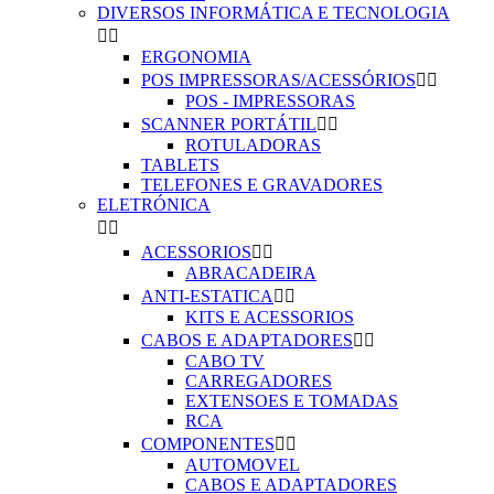
DIVERSOS INFORMÁTICA E TECNOLOGIA


ERGONOMIA
POS IMPRESSORAS/ACESSÓRIOS


POS - IMPRESSORAS
SCANNER PORTÁTIL


ROTULADORAS
TABLETS
TELEFONES E GRAVADORES
ELETRÓNICA


ACESSORIOS


ABRACADEIRA
ANTI-ESTATICA


KITS E ACESSORIOS
CABOS E ADAPTADORES


CABO TV
CARREGADORES
EXTENSOES E TOMADAS
RCA
COMPONENTES


AUTOMOVEL
CABOS E ADAPTADORES