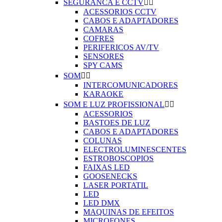
SEGURANCA E CCTV


ACESSORIOS CCTV
CABOS E ADAPTADORES
CAMARAS
COFRES
PERIFERICOS AV/TV
SENSORES
SPY CAMS
SOM


INTERCOMUNICADORES
KARAOKE
SOM E LUZ PROFISSIONAL


ACESSORIOS
BASTOES DE LUZ
CABOS E ADAPTADORES
COLUNAS
ELECTROLUMINESCENTES
ESTROBOSCOPIOS
FAIXAS LED
GOOSENECKS
LASER PORTATIL
LED
LED DMX
MAQUINAS DE EFEITOS
MICROFONES