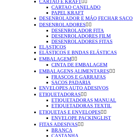
CARTAO E KRAFT


CARTAO CANELADO
PAPEL KRAFT
DESENROLADOR E MÁQ FECHAR SACO
DESENROLADORES


DESENROLADOR FITA
DESENROLADORES FILM
DESENROLADORES FITAS
ELASTICOS
ELÁSTICOS E BNDAS ELÁSTICAS
EMBALAGEM


CINTA DE EMBALAGEM
EMBALAGENS ALIMENTARES


FRASCOS E GARRAFAS
SACOS PADARIA
ENVELOPES AUTO ADESIVOS
ETIQUETADORAS


ETIQUETADORAS MANUAL
ETIQUETADORAS TEXTIL
ETIQUETAS E ENVELOPES


ENVELOPE PACKINGLIST
FITAS ADESIVAS


BRANCA
CASTANHA