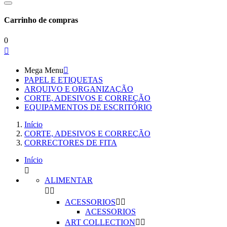
Carrinho de compras
0

Mega Menu

PAPEL E ETIQUETAS
ARQUIVO E ORGANIZAÇÃO
CORTE, ADESIVOS E CORREÇÃO
EQUIPAMENTOS DE ESCRITÓRIO
Início
CORTE, ADESIVOS E CORREÇÃO
CORRECTORES DE FITA
Início

ALIMENTAR


ACESSORIOS


ACESSORIOS
ART COLLECTION

