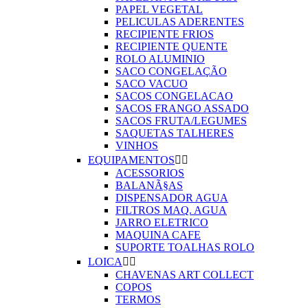
PAPEL VEGETAL
PELICULAS ADERENTES
RECIPIENTE FRIOS
RECIPIENTE QUENTE
ROLO ALUMINIO
SACO CONGELAÇÃO
SACO VACUO
SACOS CONGELACAO
SACOS FRANGO ASSADO
SACOS FRUTA/LEGUMES
SAQUETAS TALHERES
VINHOS
EQUIPAMENTOS


ACESSORIOS
BALANÃ§AS
DISPENSADOR AGUA
FILTROS MAQ. AGUA
JARRO ELETRICO
MAQUINA CAFE
SUPORTE TOALHAS ROLO
LOICA


CHAVENAS ART COLLECT
COPOS
TERMOS