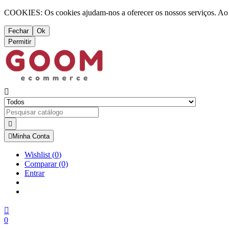
COOKIES: Os cookies ajudam-nos a oferecer os nossos serviços. Ao ut
Fechar
Ok
Permitir



Minha Conta
Wishlist
(
0
)
Comparar
(0)
Entrar

0