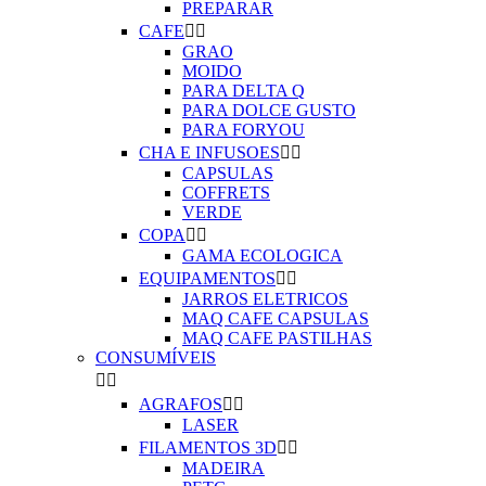
PREPARAR
CAFE


GRAO
MOIDO
PARA DELTA Q
PARA DOLCE GUSTO
PARA FORYOU
CHA E INFUSOES


CAPSULAS
COFFRETS
VERDE
COPA


GAMA ECOLOGICA
EQUIPAMENTOS


JARROS ELETRICOS
MAQ CAFE CAPSULAS
MAQ CAFE PASTILHAS
CONSUMÍVEIS


AGRAFOS


LASER
FILAMENTOS 3D


MADEIRA