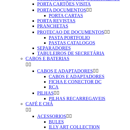
PORTA CARTÕES VISITA
PORTA DOCUMENTOS


PORTA CARTAS
PORTA REVISTAS
PRANCHETAS
PROTECAO DE DOCUMENTOS


PASTA PORTFOLIO
PASTAS CATALOGOS
SEPARADORES
TABULEIROS DE SECRETÁRIA
CABOS E BATERIAS


CABOS E ADAPTADORES


CABOS E ADAPTADORES
FICHA E CONECTOR DC
RCA
PILHAS


PILHAS RECARREGAVEIS
CAFÉ E CHÁ


ACESSORIOS


BULES
ILLY ART COLLECTION