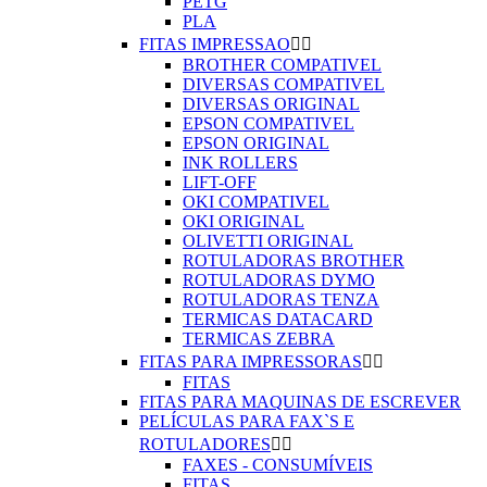
PETG
PLA
FITAS IMPRESSAO


BROTHER COMPATIVEL
DIVERSAS COMPATIVEL
DIVERSAS ORIGINAL
EPSON COMPATIVEL
EPSON ORIGINAL
INK ROLLERS
LIFT-OFF
OKI COMPATIVEL
OKI ORIGINAL
OLIVETTI ORIGINAL
ROTULADORAS BROTHER
ROTULADORAS DYMO
ROTULADORAS TENZA
TERMICAS DATACARD
TERMICAS ZEBRA
FITAS PARA IMPRESSORAS


FITAS
FITAS PARA MAQUINAS DE ESCREVER
PELÍCULAS PARA FAX`S E
ROTULADORES


FAXES - CONSUMÍVEIS
FITAS