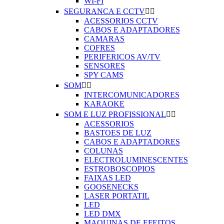
WI-FI
SEGURANCA E CCTV


ACESSORIOS CCTV
CABOS E ADAPTADORES
CAMARAS
COFRES
PERIFERICOS AV/TV
SENSORES
SPY CAMS
SOM


INTERCOMUNICADORES
KARAOKE
SOM E LUZ PROFISSIONAL


ACESSORIOS
BASTOES DE LUZ
CABOS E ADAPTADORES
COLUNAS
ELECTROLUMINESCENTES
ESTROBOSCOPIOS
FAIXAS LED
GOOSENECKS
LASER PORTATIL
LED
LED DMX
MAQUINAS DE EFEITOS