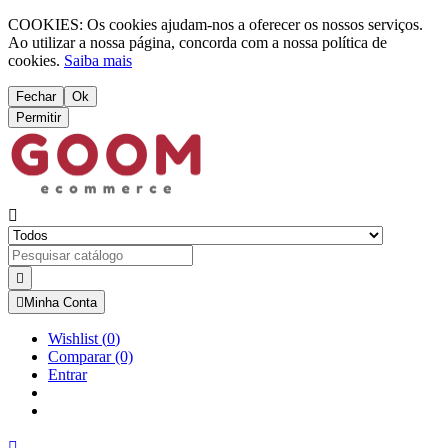
COOKIES: Os cookies ajudam-nos a oferecer os nossos serviços.
Ao utilizar a nossa página, concorda com a nossa política de
cookies.
Saiba mais
Fechar
Ok
Permitir



Minha Conta
Wishlist
(
0
)
Comparar
(0)
Entrar
