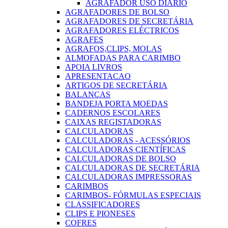
AGRAFADOR USO DIARIO
AGRAFADORES DE BOLSO
AGRAFADORES DE SECRETÁRIA
AGRAFADORES ELÉCTRICOS
AGRAFES
AGRAFOS,CLIPS, MOLAS
ALMOFADAS PARA CARIMBO
APOIA LIVROS
APRESENTACAO
ARTIGOS DE SECRETÁRIA
BALANÇAS
BANDEJA PORTA MOEDAS
CADERNOS ESCOLARES
CAIXAS REGISTADORAS
CALCULADORAS
CALCULADORAS - ACESSÓRIOS
CALCULADORAS CIENTÍFICAS
CALCULADORAS DE BOLSO
CALCULADORAS DE SECRETÁRIA
CALCULADORAS IMPRESSORAS
CARIMBOS
CARIMBOS- FÓRMULAS ESPECIAIS
CLASSIFICADORES
CLIPS E PIONESES
COFRES