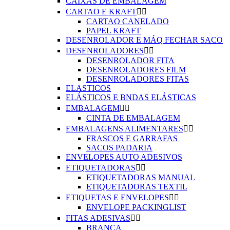
CAIXAS DE EMBALAGEM
CARTAO E KRAFT


CARTAO CANELADO
PAPEL KRAFT
DESENROLADOR E MÁQ FECHAR SACO
DESENROLADORES


DESENROLADOR FITA
DESENROLADORES FILM
DESENROLADORES FITAS
ELASTICOS
ELÁSTICOS E BNDAS ELÁSTICAS
EMBALAGEM


CINTA DE EMBALAGEM
EMBALAGENS ALIMENTARES


FRASCOS E GARRAFAS
SACOS PADARIA
ENVELOPES AUTO ADESIVOS
ETIQUETADORAS


ETIQUETADORAS MANUAL
ETIQUETADORAS TEXTIL
ETIQUETAS E ENVELOPES


ENVELOPE PACKINGLIST
FITAS ADESIVAS


BRANCA