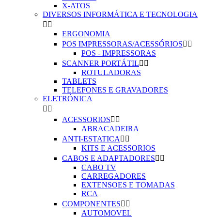
X-ATOS
DIVERSOS INFORMÁTICA E TECNOLOGIA


ERGONOMIA
POS IMPRESSORAS/ACESSÓRIOS


POS - IMPRESSORAS
SCANNER PORTÁTIL


ROTULADORAS
TABLETS
TELEFONES E GRAVADORES
ELETRÓNICA


ACESSORIOS


ABRACADEIRA
ANTI-ESTATICA


KITS E ACESSORIOS
CABOS E ADAPTADORES


CABO TV
CARREGADORES
EXTENSOES E TOMADAS
RCA
COMPONENTES


AUTOMOVEL