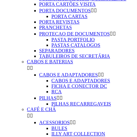
PORTA CARTÕES VISITA
PORTA DOCUMENTOS


PORTA CARTAS
PORTA REVISTAS
PRANCHETAS
PROTECAO DE DOCUMENTOS


PASTA PORTFOLIO
PASTAS CATALOGOS
SEPARADORES
TABULEIROS DE SECRETÁRIA
CABOS E BATERIAS


CABOS E ADAPTADORES


CABOS E ADAPTADORES
FICHA E CONECTOR DC
RCA
PILHAS


PILHAS RECARREGAVEIS
CAFÉ E CHÁ


ACESSORIOS


BULES
ILLY ART COLLECTION