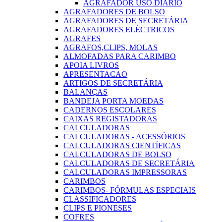
AGRAFADOR USO DIARIO
AGRAFADORES DE BOLSO
AGRAFADORES DE SECRETÁRIA
AGRAFADORES ELÉCTRICOS
AGRAFES
AGRAFOS,CLIPS, MOLAS
ALMOFADAS PARA CARIMBO
APOIA LIVROS
APRESENTACAO
ARTIGOS DE SECRETÁRIA
BALANÇAS
BANDEJA PORTA MOEDAS
CADERNOS ESCOLARES
CAIXAS REGISTADORAS
CALCULADORAS
CALCULADORAS - ACESSÓRIOS
CALCULADORAS CIENTÍFICAS
CALCULADORAS DE BOLSO
CALCULADORAS DE SECRETÁRIA
CALCULADORAS IMPRESSORAS
CARIMBOS
CARIMBOS- FÓRMULAS ESPECIAIS
CLASSIFICADORES
CLIPS E PIONESES
COFRES