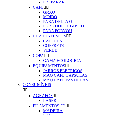
PREPARAR
CAFE


GRAO
MOIDO
PARA DELTA Q
PARA DOLCE GUSTO
PARA FORYOU
CHA E INFUSOES


CAPSULAS
COFFRETS
VERDE
COPA


GAMA ECOLOGICA
EQUIPAMENTOS


JARROS ELETRICOS
MAQ CAFE CAPSULAS
MAQ CAFE PASTILHAS
CONSUMÍVEIS


AGRAFOS


LASER
FILAMENTOS 3D


MADEIRA