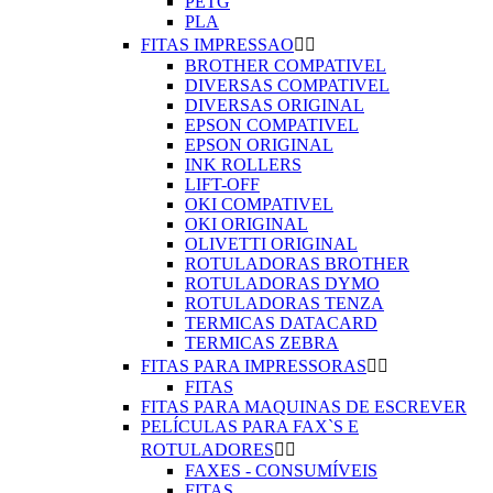
PETG
PLA
FITAS IMPRESSAO


BROTHER COMPATIVEL
DIVERSAS COMPATIVEL
DIVERSAS ORIGINAL
EPSON COMPATIVEL
EPSON ORIGINAL
INK ROLLERS
LIFT-OFF
OKI COMPATIVEL
OKI ORIGINAL
OLIVETTI ORIGINAL
ROTULADORAS BROTHER
ROTULADORAS DYMO
ROTULADORAS TENZA
TERMICAS DATACARD
TERMICAS ZEBRA
FITAS PARA IMPRESSORAS


FITAS
FITAS PARA MAQUINAS DE ESCREVER
PELÍCULAS PARA FAX`S E
ROTULADORES


FAXES - CONSUMÍVEIS
FITAS