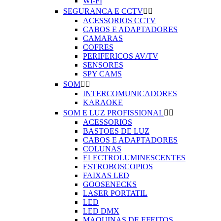
WI-FI
SEGURANCA E CCTV


ACESSORIOS CCTV
CABOS E ADAPTADORES
CAMARAS
COFRES
PERIFERICOS AV/TV
SENSORES
SPY CAMS
SOM


INTERCOMUNICADORES
KARAOKE
SOM E LUZ PROFISSIONAL


ACESSORIOS
BASTOES DE LUZ
CABOS E ADAPTADORES
COLUNAS
ELECTROLUMINESCENTES
ESTROBOSCOPIOS
FAIXAS LED
GOOSENECKS
LASER PORTATIL
LED
LED DMX
MAQUINAS DE EFEITOS