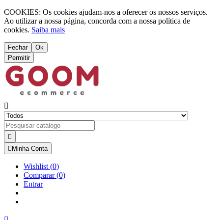
COOKIES: Os cookies ajudam-nos a oferecer os nossos serviços.
Ao utilizar a nossa página, concorda com a nossa política de
cookies.
Saiba mais
Fechar
Ok
Permitir



Minha Conta
Wishlist
(
0
)
Comparar
(0)
Entrar
