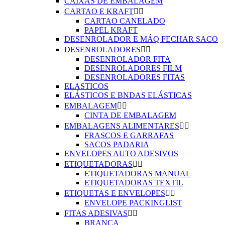
CAIXAS DE EMBALAGEM
CARTAO E KRAFT


CARTAO CANELADO
PAPEL KRAFT
DESENROLADOR E MÁQ FECHAR SACO
DESENROLADORES


DESENROLADOR FITA
DESENROLADORES FILM
DESENROLADORES FITAS
ELASTICOS
ELÁSTICOS E BNDAS ELÁSTICAS
EMBALAGEM


CINTA DE EMBALAGEM
EMBALAGENS ALIMENTARES


FRASCOS E GARRAFAS
SACOS PADARIA
ENVELOPES AUTO ADESIVOS
ETIQUETADORAS


ETIQUETADORAS MANUAL
ETIQUETADORAS TEXTIL
ETIQUETAS E ENVELOPES


ENVELOPE PACKINGLIST
FITAS ADESIVAS


BRANCA