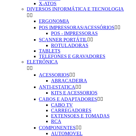
X-ATOS
DIVERSOS INFORMÁTICA E TECNOLOGIA


ERGONOMIA
POS IMPRESSORAS/ACESSÓRIOS


POS - IMPRESSORAS
SCANNER PORTÁTIL


ROTULADORAS
TABLETS
TELEFONES E GRAVADORES
ELETRÓNICA


ACESSORIOS


ABRACADEIRA
ANTI-ESTATICA


KITS E ACESSORIOS
CABOS E ADAPTADORES


CABO TV
CARREGADORES
EXTENSOES E TOMADAS
RCA
COMPONENTES


AUTOMOVEL