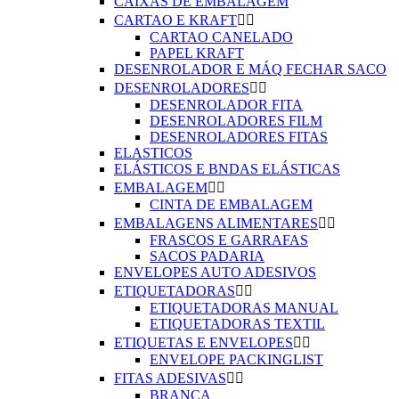
CAIXAS DE EMBALAGEM
CARTAO E KRAFT


CARTAO CANELADO
PAPEL KRAFT
DESENROLADOR E MÁQ FECHAR SACO
DESENROLADORES


DESENROLADOR FITA
DESENROLADORES FILM
DESENROLADORES FITAS
ELASTICOS
ELÁSTICOS E BNDAS ELÁSTICAS
EMBALAGEM


CINTA DE EMBALAGEM
EMBALAGENS ALIMENTARES


FRASCOS E GARRAFAS
SACOS PADARIA
ENVELOPES AUTO ADESIVOS
ETIQUETADORAS


ETIQUETADORAS MANUAL
ETIQUETADORAS TEXTIL
ETIQUETAS E ENVELOPES


ENVELOPE PACKINGLIST
FITAS ADESIVAS


BRANCA