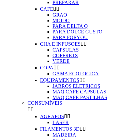
PREPARAR
CAFE


GRAO
MOIDO
PARA DELTA Q
PARA DOLCE GUSTO
PARA FORYOU
CHA E INFUSOES


CAPSULAS
COFFRETS
VERDE
COPA


GAMA ECOLOGICA
EQUIPAMENTOS


JARROS ELETRICOS
MAQ CAFE CAPSULAS
MAQ CAFE PASTILHAS
CONSUMÍVEIS


AGRAFOS


LASER
FILAMENTOS 3D


MADEIRA