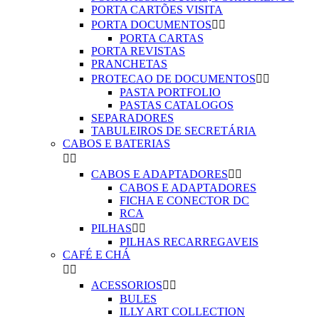
PORTA CARTÕES VISITA
PORTA DOCUMENTOS


PORTA CARTAS
PORTA REVISTAS
PRANCHETAS
PROTECAO DE DOCUMENTOS


PASTA PORTFOLIO
PASTAS CATALOGOS
SEPARADORES
TABULEIROS DE SECRETÁRIA
CABOS E BATERIAS


CABOS E ADAPTADORES


CABOS E ADAPTADORES
FICHA E CONECTOR DC
RCA
PILHAS


PILHAS RECARREGAVEIS
CAFÉ E CHÁ


ACESSORIOS


BULES
ILLY ART COLLECTION