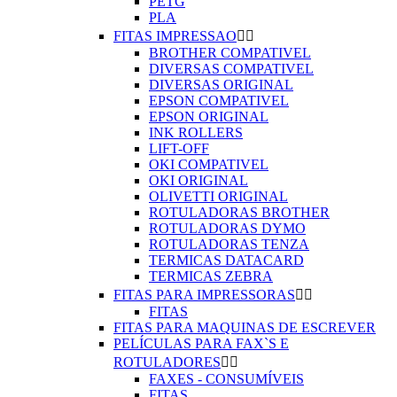
PETG
PLA
FITAS IMPRESSAO


BROTHER COMPATIVEL
DIVERSAS COMPATIVEL
DIVERSAS ORIGINAL
EPSON COMPATIVEL
EPSON ORIGINAL
INK ROLLERS
LIFT-OFF
OKI COMPATIVEL
OKI ORIGINAL
OLIVETTI ORIGINAL
ROTULADORAS BROTHER
ROTULADORAS DYMO
ROTULADORAS TENZA
TERMICAS DATACARD
TERMICAS ZEBRA
FITAS PARA IMPRESSORAS


FITAS
FITAS PARA MAQUINAS DE ESCREVER
PELÍCULAS PARA FAX`S E
ROTULADORES


FAXES - CONSUMÍVEIS
FITAS