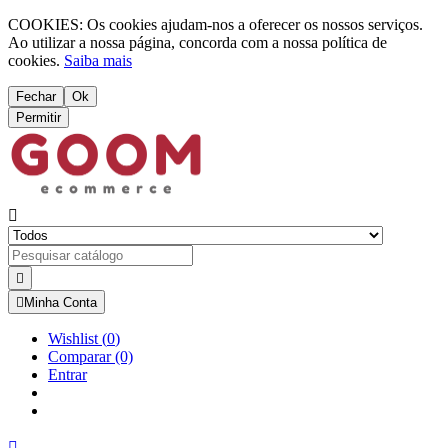
COOKIES: Os cookies ajudam-nos a oferecer os nossos serviços.
Ao utilizar a nossa página, concorda com a nossa política de
cookies.
Saiba mais
Fechar
Ok
Permitir



Minha Conta
Wishlist
(
0
)
Comparar
(0)
Entrar
