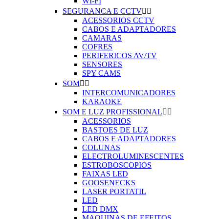
WI-FI
SEGURANCA E CCTV


ACESSORIOS CCTV
CABOS E ADAPTADORES
CAMARAS
COFRES
PERIFERICOS AV/TV
SENSORES
SPY CAMS
SOM


INTERCOMUNICADORES
KARAOKE
SOM E LUZ PROFISSIONAL


ACESSORIOS
BASTOES DE LUZ
CABOS E ADAPTADORES
COLUNAS
ELECTROLUMINESCENTES
ESTROBOSCOPIOS
FAIXAS LED
GOOSENECKS
LASER PORTATIL
LED
LED DMX
MAQUINAS DE EFEITOS