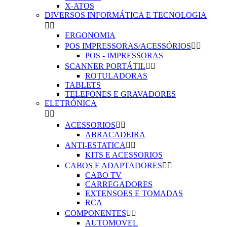
X-ATOS
DIVERSOS INFORMÁTICA E TECNOLOGIA


ERGONOMIA
POS IMPRESSORAS/ACESSÓRIOS


POS - IMPRESSORAS
SCANNER PORTÁTIL


ROTULADORAS
TABLETS
TELEFONES E GRAVADORES
ELETRÓNICA


ACESSORIOS


ABRACADEIRA
ANTI-ESTATICA


KITS E ACESSORIOS
CABOS E ADAPTADORES


CABO TV
CARREGADORES
EXTENSOES E TOMADAS
RCA
COMPONENTES


AUTOMOVEL