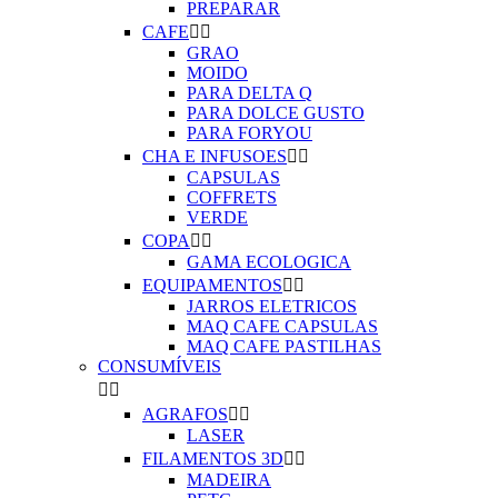
PREPARAR
CAFE


GRAO
MOIDO
PARA DELTA Q
PARA DOLCE GUSTO
PARA FORYOU
CHA E INFUSOES


CAPSULAS
COFFRETS
VERDE
COPA


GAMA ECOLOGICA
EQUIPAMENTOS


JARROS ELETRICOS
MAQ CAFE CAPSULAS
MAQ CAFE PASTILHAS
CONSUMÍVEIS


AGRAFOS


LASER
FILAMENTOS 3D


MADEIRA