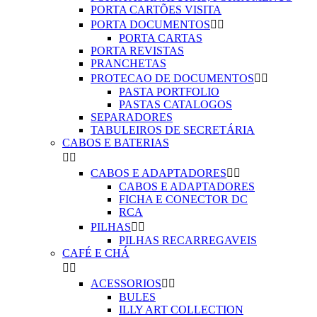
PORTA CARTÕES VISITA
PORTA DOCUMENTOS


PORTA CARTAS
PORTA REVISTAS
PRANCHETAS
PROTECAO DE DOCUMENTOS


PASTA PORTFOLIO
PASTAS CATALOGOS
SEPARADORES
TABULEIROS DE SECRETÁRIA
CABOS E BATERIAS


CABOS E ADAPTADORES


CABOS E ADAPTADORES
FICHA E CONECTOR DC
RCA
PILHAS


PILHAS RECARREGAVEIS
CAFÉ E CHÁ


ACESSORIOS


BULES
ILLY ART COLLECTION