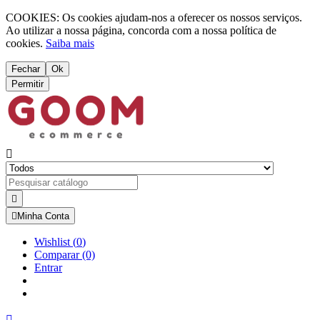
COOKIES: Os cookies ajudam-nos a oferecer os nossos serviços.
Ao utilizar a nossa página, concorda com a nossa política de
cookies.
Saiba mais
Fechar
Ok
Permitir



Minha Conta
Wishlist
(
0
)
Comparar
(0)
Entrar
