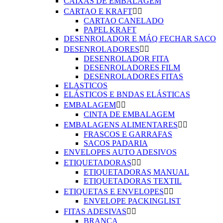
CAIXAS DE EMBALAGEM
CARTAO E KRAFT


CARTAO CANELADO
PAPEL KRAFT
DESENROLADOR E MÁQ FECHAR SACO
DESENROLADORES


DESENROLADOR FITA
DESENROLADORES FILM
DESENROLADORES FITAS
ELASTICOS
ELÁSTICOS E BNDAS ELÁSTICAS
EMBALAGEM


CINTA DE EMBALAGEM
EMBALAGENS ALIMENTARES


FRASCOS E GARRAFAS
SACOS PADARIA
ENVELOPES AUTO ADESIVOS
ETIQUETADORAS


ETIQUETADORAS MANUAL
ETIQUETADORAS TEXTIL
ETIQUETAS E ENVELOPES


ENVELOPE PACKINGLIST
FITAS ADESIVAS


BRANCA