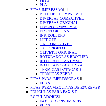
PETG
PLA
FITAS IMPRESSAO


BROTHER COMPATIVEL
DIVERSAS COMPATIVEL
DIVERSAS ORIGINAL
EPSON COMPATIVEL
EPSON ORIGINAL
INK ROLLERS
LIFT-OFF
OKI COMPATIVEL
OKI ORIGINAL
OLIVETTI ORIGINAL
ROTULADORAS BROTHER
ROTULADORAS DYMO
ROTULADORAS TENZA
TERMICAS DATACARD
TERMICAS ZEBRA
FITAS PARA IMPRESSORAS


FITAS
FITAS PARA MAQUINAS DE ESCREVER
PELÍCULAS PARA FAX`S E
ROTULADORES


FAXES - CONSUMÍVEIS
FITAS