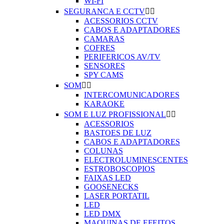
WI-FI
SEGURANCA E CCTV


ACESSORIOS CCTV
CABOS E ADAPTADORES
CAMARAS
COFRES
PERIFERICOS AV/TV
SENSORES
SPY CAMS
SOM


INTERCOMUNICADORES
KARAOKE
SOM E LUZ PROFISSIONAL


ACESSORIOS
BASTOES DE LUZ
CABOS E ADAPTADORES
COLUNAS
ELECTROLUMINESCENTES
ESTROBOSCOPIOS
FAIXAS LED
GOOSENECKS
LASER PORTATIL
LED
LED DMX
MAQUINAS DE EFEITOS