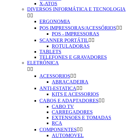
X-ATOS
DIVERSOS INFORMÁTICA E TECNOLOGIA


ERGONOMIA
POS IMPRESSORAS/ACESSÓRIOS


POS - IMPRESSORAS
SCANNER PORTÁTIL


ROTULADORAS
TABLETS
TELEFONES E GRAVADORES
ELETRÓNICA


ACESSORIOS


ABRACADEIRA
ANTI-ESTATICA


KITS E ACESSORIOS
CABOS E ADAPTADORES


CABO TV
CARREGADORES
EXTENSOES E TOMADAS
RCA
COMPONENTES


AUTOMOVEL