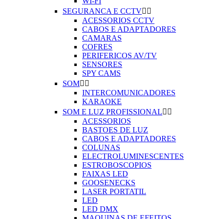
WI-FI
SEGURANCA E CCTV


ACESSORIOS CCTV
CABOS E ADAPTADORES
CAMARAS
COFRES
PERIFERICOS AV/TV
SENSORES
SPY CAMS
SOM


INTERCOMUNICADORES
KARAOKE
SOM E LUZ PROFISSIONAL


ACESSORIOS
BASTOES DE LUZ
CABOS E ADAPTADORES
COLUNAS
ELECTROLUMINESCENTES
ESTROBOSCOPIOS
FAIXAS LED
GOOSENECKS
LASER PORTATIL
LED
LED DMX
MAQUINAS DE EFEITOS