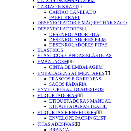
CAIXAS DE EMBALAGEM
CARTAO E KRAFT


CARTAO CANELADO
PAPEL KRAFT
DESENROLADOR E MÁQ FECHAR SACO
DESENROLADORES


DESENROLADOR FITA
DESENROLADORES FILM
DESENROLADORES FITAS
ELASTICOS
ELÁSTICOS E BNDAS ELÁSTICAS
EMBALAGEM


CINTA DE EMBALAGEM
EMBALAGENS ALIMENTARES


FRASCOS E GARRAFAS
SACOS PADARIA
ENVELOPES AUTO ADESIVOS
ETIQUETADORAS


ETIQUETADORAS MANUAL
ETIQUETADORAS TEXTIL
ETIQUETAS E ENVELOPES


ENVELOPE PACKINGLIST
FITAS ADESIVAS


BRANCA