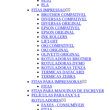
PETG
PLA
FITAS IMPRESSAO


BROTHER COMPATIVEL
DIVERSAS COMPATIVEL
DIVERSAS ORIGINAL
EPSON COMPATIVEL
EPSON ORIGINAL
INK ROLLERS
LIFT-OFF
OKI COMPATIVEL
OKI ORIGINAL
OLIVETTI ORIGINAL
ROTULADORAS BROTHER
ROTULADORAS DYMO
ROTULADORAS TENZA
TERMICAS DATACARD
TERMICAS ZEBRA
FITAS PARA IMPRESSORAS


FITAS
FITAS PARA MAQUINAS DE ESCREVER
PELÍCULAS PARA FAX`S E
ROTULADORES


FAXES - CONSUMÍVEIS
FITAS