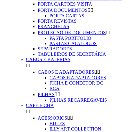
PORTA CARTÕES VISITA
PORTA DOCUMENTOS


PORTA CARTAS
PORTA REVISTAS
PRANCHETAS
PROTECAO DE DOCUMENTOS


PASTA PORTFOLIO
PASTAS CATALOGOS
SEPARADORES
TABULEIROS DE SECRETÁRIA
CABOS E BATERIAS


CABOS E ADAPTADORES


CABOS E ADAPTADORES
FICHA E CONECTOR DC
RCA
PILHAS


PILHAS RECARREGAVEIS
CAFÉ E CHÁ


ACESSORIOS


BULES
ILLY ART COLLECTION