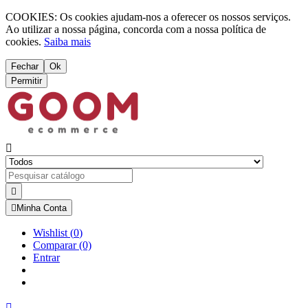
COOKIES: Os cookies ajudam-nos a oferecer os nossos serviços.
Ao utilizar a nossa página, concorda com a nossa política de
cookies.
Saiba mais
Fechar
Ok
Permitir



Minha Conta
Wishlist
(
0
)
Comparar
(0)
Entrar
