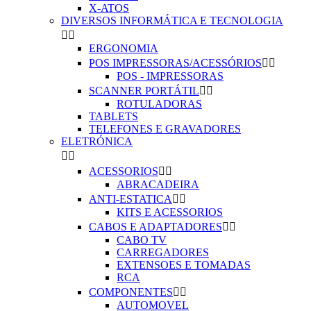
X-ATOS
DIVERSOS INFORMÁTICA E TECNOLOGIA


ERGONOMIA
POS IMPRESSORAS/ACESSÓRIOS


POS - IMPRESSORAS
SCANNER PORTÁTIL


ROTULADORAS
TABLETS
TELEFONES E GRAVADORES
ELETRÓNICA


ACESSORIOS


ABRACADEIRA
ANTI-ESTATICA


KITS E ACESSORIOS
CABOS E ADAPTADORES


CABO TV
CARREGADORES
EXTENSOES E TOMADAS
RCA
COMPONENTES


AUTOMOVEL