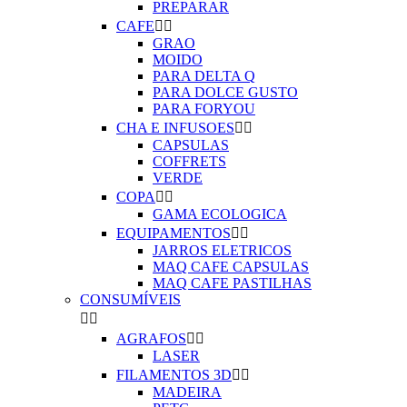
PREPARAR
CAFE


GRAO
MOIDO
PARA DELTA Q
PARA DOLCE GUSTO
PARA FORYOU
CHA E INFUSOES


CAPSULAS
COFFRETS
VERDE
COPA


GAMA ECOLOGICA
EQUIPAMENTOS


JARROS ELETRICOS
MAQ CAFE CAPSULAS
MAQ CAFE PASTILHAS
CONSUMÍVEIS


AGRAFOS


LASER
FILAMENTOS 3D


MADEIRA