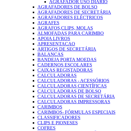
AGRAFADOR USO DIARIO
AGRAFADORES DE BOLSO
AGRAFADORES DE SECRETÁRIA
AGRAFADORES ELÉCTRICOS
AGRAFES
AGRAFOS,CLIPS, MOLAS
ALMOFADAS PARA CARIMBO
APOIA LIVROS
APRESENTACAO
ARTIGOS DE SECRETÁRIA
BALANÇAS
BANDEJA PORTA MOEDAS
CADERNOS ESCOLARES
CAIXAS REGISTADORAS
CALCULADORAS
CALCULADORAS - ACESSÓRIOS
CALCULADORAS CIENTÍFICAS
CALCULADORAS DE BOLSO
CALCULADORAS DE SECRETÁRIA
CALCULADORAS IMPRESSORAS
CARIMBOS
CARIMBOS- FÓRMULAS ESPECIAIS
CLASSIFICADORES
CLIPS E PIONESES
COFRES