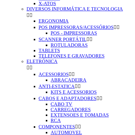
X-ATOS
DIVERSOS INFORMÁTICA E TECNOLOGIA


ERGONOMIA
POS IMPRESSORAS/ACESSÓRIOS


POS - IMPRESSORAS
SCANNER PORTÁTIL


ROTULADORAS
TABLETS
TELEFONES E GRAVADORES
ELETRÓNICA


ACESSORIOS


ABRACADEIRA
ANTI-ESTATICA


KITS E ACESSORIOS
CABOS E ADAPTADORES


CABO TV
CARREGADORES
EXTENSOES E TOMADAS
RCA
COMPONENTES


AUTOMOVEL