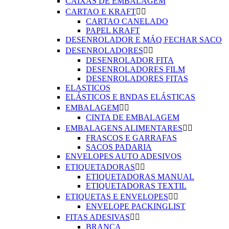
CAIXAS DE EMBALAGEM
CARTAO E KRAFT


CARTAO CANELADO
PAPEL KRAFT
DESENROLADOR E MÁQ FECHAR SACO
DESENROLADORES


DESENROLADOR FITA
DESENROLADORES FILM
DESENROLADORES FITAS
ELASTICOS
ELÁSTICOS E BNDAS ELÁSTICAS
EMBALAGEM


CINTA DE EMBALAGEM
EMBALAGENS ALIMENTARES


FRASCOS E GARRAFAS
SACOS PADARIA
ENVELOPES AUTO ADESIVOS
ETIQUETADORAS


ETIQUETADORAS MANUAL
ETIQUETADORAS TEXTIL
ETIQUETAS E ENVELOPES


ENVELOPE PACKINGLIST
FITAS ADESIVAS


BRANCA