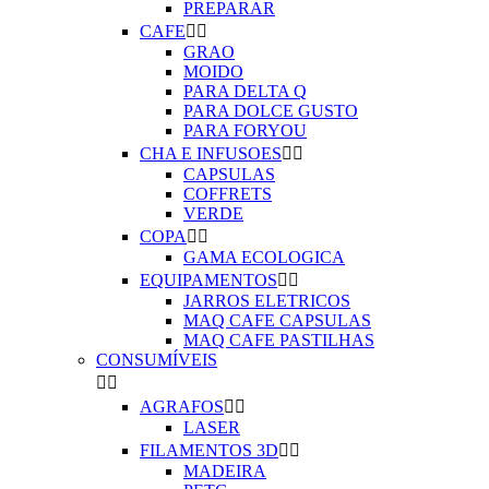
PREPARAR
CAFE


GRAO
MOIDO
PARA DELTA Q
PARA DOLCE GUSTO
PARA FORYOU
CHA E INFUSOES


CAPSULAS
COFFRETS
VERDE
COPA


GAMA ECOLOGICA
EQUIPAMENTOS


JARROS ELETRICOS
MAQ CAFE CAPSULAS
MAQ CAFE PASTILHAS
CONSUMÍVEIS


AGRAFOS


LASER
FILAMENTOS 3D


MADEIRA