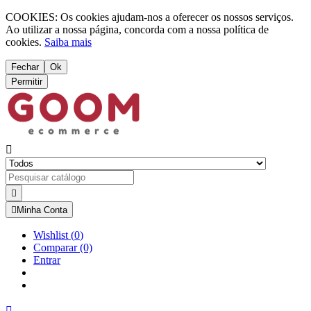
COOKIES: Os cookies ajudam-nos a oferecer os nossos serviços.
Ao utilizar a nossa página, concorda com a nossa política de
cookies.
Saiba mais
Fechar
Ok
Permitir



Minha Conta
Wishlist
(
0
)
Comparar
(0)
Entrar
