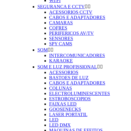
WI-FI
SEGURANCA E CCTV


ACESSORIOS CCTV
CABOS E ADAPTADORES
CAMARAS
COFRES
PERIFERICOS AV/TV
SENSORES
SPY CAMS
SOM


INTERCOMUNICADORES
KARAOKE
SOM E LUZ PROFISSIONAL


ACESSORIOS
BASTOES DE LUZ
CABOS E ADAPTADORES
COLUNAS
ELECTROLUMINESCENTES
ESTROBOSCOPIOS
FAIXAS LED
GOOSENECKS
LASER PORTATIL
LED
LED DMX
MAQUINAS DE EFEITOS