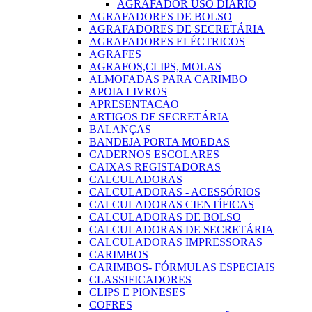
AGRAFADOR USO DIARIO
AGRAFADORES DE BOLSO
AGRAFADORES DE SECRETÁRIA
AGRAFADORES ELÉCTRICOS
AGRAFES
AGRAFOS,CLIPS, MOLAS
ALMOFADAS PARA CARIMBO
APOIA LIVROS
APRESENTACAO
ARTIGOS DE SECRETÁRIA
BALANÇAS
BANDEJA PORTA MOEDAS
CADERNOS ESCOLARES
CAIXAS REGISTADORAS
CALCULADORAS
CALCULADORAS - ACESSÓRIOS
CALCULADORAS CIENTÍFICAS
CALCULADORAS DE BOLSO
CALCULADORAS DE SECRETÁRIA
CALCULADORAS IMPRESSORAS
CARIMBOS
CARIMBOS- FÓRMULAS ESPECIAIS
CLASSIFICADORES
CLIPS E PIONESES
COFRES