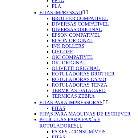
PETG
PLA
FITAS IMPRESSAO


BROTHER COMPATIVEL
DIVERSAS COMPATIVEL
DIVERSAS ORIGINAL
EPSON COMPATIVEL
EPSON ORIGINAL
INK ROLLERS
LIFT-OFF
OKI COMPATIVEL
OKI ORIGINAL
OLIVETTI ORIGINAL
ROTULADORAS BROTHER
ROTULADORAS DYMO
ROTULADORAS TENZA
TERMICAS DATACARD
TERMICAS ZEBRA
FITAS PARA IMPRESSORAS


FITAS
FITAS PARA MAQUINAS DE ESCREVER
PELÍCULAS PARA FAX`S E
ROTULADORES


FAXES - CONSUMÍVEIS
FITAS