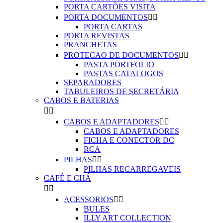
PORTA CARTÕES VISITA
PORTA DOCUMENTOS


PORTA CARTAS
PORTA REVISTAS
PRANCHETAS
PROTECAO DE DOCUMENTOS


PASTA PORTFOLIO
PASTAS CATALOGOS
SEPARADORES
TABULEIROS DE SECRETÁRIA
CABOS E BATERIAS


CABOS E ADAPTADORES


CABOS E ADAPTADORES
FICHA E CONECTOR DC
RCA
PILHAS


PILHAS RECARREGAVEIS
CAFÉ E CHÁ


ACESSORIOS


BULES
ILLY ART COLLECTION