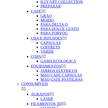
ILLY ART COLLECTION
PREPARAR
CAFE


GRAO
MOIDO
PARA DELTA Q
PARA DOLCE GUSTO
PARA FORYOU
CHA E INFUSOES


CAPSULAS
COFFRETS
VERDE
COPA


GAMA ECOLOGICA
EQUIPAMENTOS


JARROS ELETRICOS
MAQ CAFE CAPSULAS
MAQ CAFE PASTILHAS
CONSUMÍVEIS


AGRAFOS


LASER
FILAMENTOS 3D

