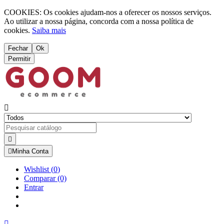
COOKIES: Os cookies ajudam-nos a oferecer os nossos serviços.
Ao utilizar a nossa página, concorda com a nossa política de
cookies.
Saiba mais
Fechar
Ok
Permitir



Minha Conta
Wishlist
(
0
)
Comparar
(0)
Entrar
