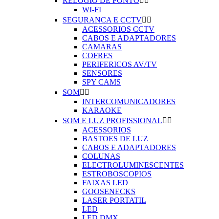
RELOGIO DE PONTO


WI-FI
SEGURANCA E CCTV


ACESSORIOS CCTV
CABOS E ADAPTADORES
CAMARAS
COFRES
PERIFERICOS AV/TV
SENSORES
SPY CAMS
SOM


INTERCOMUNICADORES
KARAOKE
SOM E LUZ PROFISSIONAL


ACESSORIOS
BASTOES DE LUZ
CABOS E ADAPTADORES
COLUNAS
ELECTROLUMINESCENTES
ESTROBOSCOPIOS
FAIXAS LED
GOOSENECKS
LASER PORTATIL
LED
LED DMX