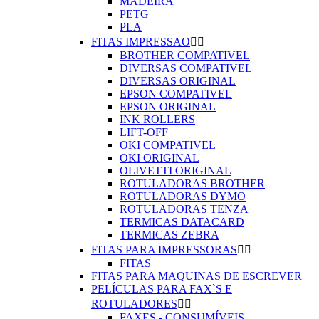
MADEIRA
PETG
PLA
FITAS IMPRESSAO


BROTHER COMPATIVEL
DIVERSAS COMPATIVEL
DIVERSAS ORIGINAL
EPSON COMPATIVEL
EPSON ORIGINAL
INK ROLLERS
LIFT-OFF
OKI COMPATIVEL
OKI ORIGINAL
OLIVETTI ORIGINAL
ROTULADORAS BROTHER
ROTULADORAS DYMO
ROTULADORAS TENZA
TERMICAS DATACARD
TERMICAS ZEBRA
FITAS PARA IMPRESSORAS


FITAS
FITAS PARA MAQUINAS DE ESCREVER
PELÍCULAS PARA FAX`S E
ROTULADORES


FAXES - CONSUMÍVEIS