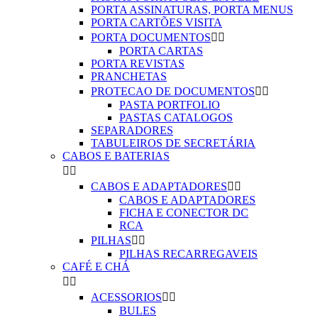
PORTA ASSINATURAS, PORTA MENUS
PORTA CARTÕES VISITA
PORTA DOCUMENTOS


PORTA CARTAS
PORTA REVISTAS
PRANCHETAS
PROTECAO DE DOCUMENTOS


PASTA PORTFOLIO
PASTAS CATALOGOS
SEPARADORES
TABULEIROS DE SECRETÁRIA
CABOS E BATERIAS


CABOS E ADAPTADORES


CABOS E ADAPTADORES
FICHA E CONECTOR DC
RCA
PILHAS


PILHAS RECARREGAVEIS
CAFÉ E CHÁ


ACESSORIOS


BULES