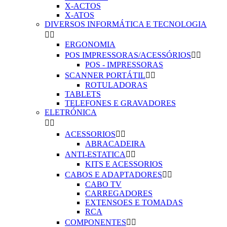
X-ACTOS
X-ATOS
DIVERSOS INFORMÁTICA E TECNOLOGIA


ERGONOMIA
POS IMPRESSORAS/ACESSÓRIOS


POS - IMPRESSORAS
SCANNER PORTÁTIL


ROTULADORAS
TABLETS
TELEFONES E GRAVADORES
ELETRÓNICA


ACESSORIOS


ABRACADEIRA
ANTI-ESTATICA


KITS E ACESSORIOS
CABOS E ADAPTADORES


CABO TV
CARREGADORES
EXTENSOES E TOMADAS
RCA
COMPONENTES

