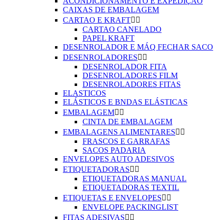
ACONDICIONAMENTO E EXPEDIÇÃO
CAIXAS DE EMBALAGEM
CARTAO E KRAFT


CARTAO CANELADO
PAPEL KRAFT
DESENROLADOR E MÁQ FECHAR SACO
DESENROLADORES


DESENROLADOR FITA
DESENROLADORES FILM
DESENROLADORES FITAS
ELASTICOS
ELÁSTICOS E BNDAS ELÁSTICAS
EMBALAGEM


CINTA DE EMBALAGEM
EMBALAGENS ALIMENTARES


FRASCOS E GARRAFAS
SACOS PADARIA
ENVELOPES AUTO ADESIVOS
ETIQUETADORAS


ETIQUETADORAS MANUAL
ETIQUETADORAS TEXTIL
ETIQUETAS E ENVELOPES


ENVELOPE PACKINGLIST
FITAS ADESIVAS

