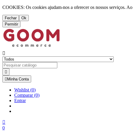
COOKIES: Os cookies ajudam-nos a oferecer os nossos serviços. Ao ut
Fechar
Ok
Permitir



Minha Conta
Wishlist
(
0
)
Comparar
(0)
Entrar

0