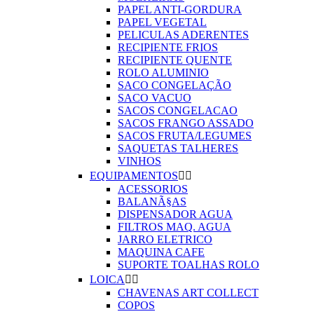
PAPEL ANTI-GORDURA
PAPEL VEGETAL
PELICULAS ADERENTES
RECIPIENTE FRIOS
RECIPIENTE QUENTE
ROLO ALUMINIO
SACO CONGELAÇÃO
SACO VACUO
SACOS CONGELACAO
SACOS FRANGO ASSADO
SACOS FRUTA/LEGUMES
SAQUETAS TALHERES
VINHOS
EQUIPAMENTOS


ACESSORIOS
BALANÃ§AS
DISPENSADOR AGUA
FILTROS MAQ. AGUA
JARRO ELETRICO
MAQUINA CAFE
SUPORTE TOALHAS ROLO
LOICA


CHAVENAS ART COLLECT
COPOS