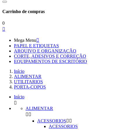
Carrinho de compras
0

Mega Menu

PAPEL E ETIQUETAS
ARQUIVO E ORGANIZAÇÃO
CORTE, ADESIVOS E CORREÇÃO
EQUIPAMENTOS DE ESCRITÓRIO
Início
ALIMENTAR
UTILITARIOS
PORTA-COPOS
Início

ALIMENTAR


ACESSORIOS


ACESSORIOS